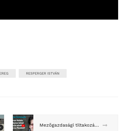
EREG
RESPERGER ISTVÁN
Mezőgazdasági tiltakozások, migrációs törvény, Marine Le Pen: a Reptér podcast kérdezett