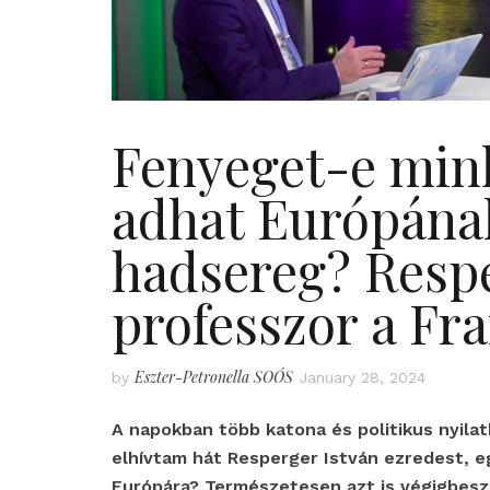
Fenyeget-e min
adhat Európának
hadsereg? Respe
professzor a Fr
Eszter-Petronella SOÓS
by
January 28, 2024
A napokban több katona és politikus nyila
elhívtam hát Resperger István ezredest, 
Európára? Természetesen azt is végigbeszé