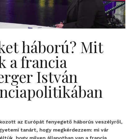
ket háború? Mit
 a francia
rger István
anciapolitikában
tkozott az Európát fenyegető háborús veszélyről,
egyetemi tanárt, hogy megkérdezzem: mi vár
ltük, hogy milyen állapotban van a francia