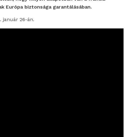
ak Európa biztonsága garantálásában.
. január 26-án.