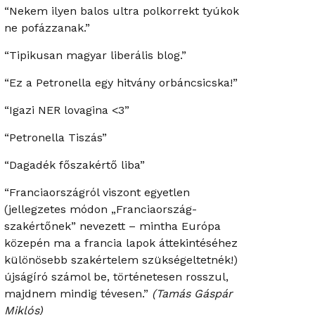
“Nekem ilyen balos ultra polkorrekt tyúkok
ne pofázzanak.”
“Tipikusan magyar liberális blog.”
“Ez a Petronella egy hitvány orbáncsicska!”
“Igazi NER lovagina <3”
“Petronella Tiszás”
“Dagadék főszakértő liba”
“Franciaországról viszont egyetlen
(jellegzetes módon „Franciaország-
szakértőnek” nevezett – mintha Európa
közepén ma a francia lapok áttekintéséhez
különösebb szakértelem szükségeltetnék!)
újságíró számol be, történetesen rosszul,
majdnem mindig tévesen.”
(Tamás Gáspár
Miklós)