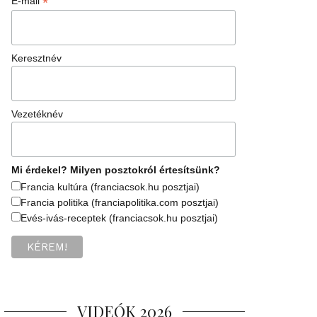
*
E-mail
Keresztnév
Vezetéknév
Mi érdekel? Milyen posztokról értesítsünk?
Francia kultúra (franciacsok.hu posztjai)
Francia politika (franciapolitika.com posztjai)
Evés-ivás-receptek (franciacsok.hu posztjai)
VIDEÓK 2026