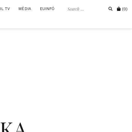
Search
Cart
OL TV
MÉDIA
EUINFÓ
(0)
for:
IKA