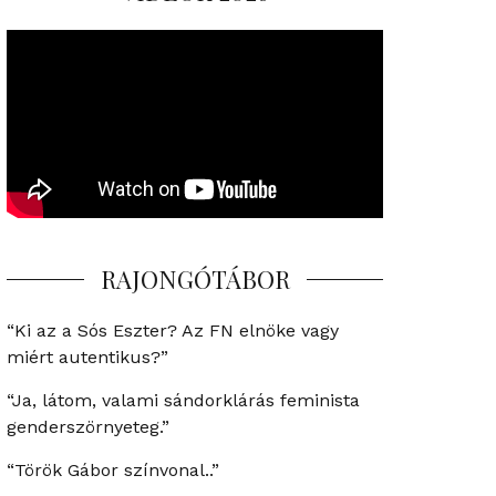
RAJONGÓTÁBOR
“Ki az a Sós Eszter? Az FN elnöke vagy
miért autentikus?”
“Ja, látom, valami sándorklárás feminista
genderszörnyeteg.”
“Török Gábor színvonal..”