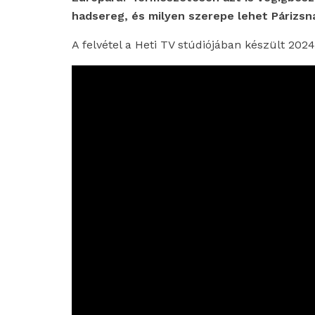
hadsereg, és milyen szerepe lehet Párizsn
A felvétel a Heti TV stúdiójában készült 2024