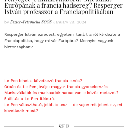
Európának a francia hadsereg? Resperger
István professzor a Franciapolitikában
Eszter-Petronella SOÓS
by
January 28, 2024
Resperger István ezredest, egyetemi tanárt arról kérdezte a
Franciapolitika, hogy mi vár Európára? Mennyire vagyunk
biztonságban?
Le Pen lehet a következő francia elnök?
Orbán és Le Pen jövője: magyar-francia gyorselemzés
Munkavállalók és munkaadók harca: van-e közös metszet?
5 állítás a Le Pen-ítéletről
Le Pen választható, jelölt is lesz – de vajon mit jelent ez, mi
következik most?
SEP