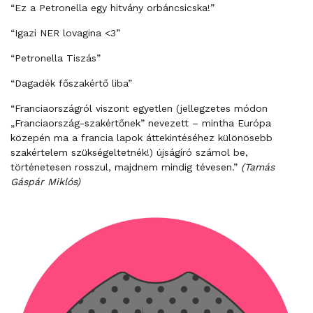
“Ez a Petronella egy hitvány orbáncsicska!”
“Igazi NER lovagina <3”
“Petronella Tiszás”
“Dagadék főszakértő liba”
“Franciaországról viszont egyetlen (jellegzetes módon
„Franciaország-szakértőnek” nevezett – mintha Európa
közepén ma a francia lapok áttekintéséhez különösebb
szakértelem szükségeltetnék!) újságíró számol be,
történetesen rosszul, majdnem mindig tévesen.”
(Tamás
Gáspár Miklós)