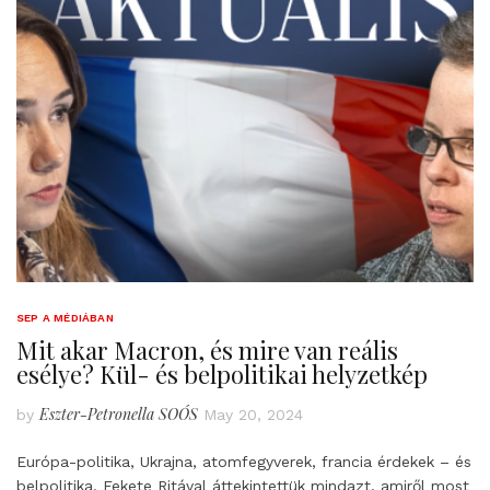
SEP A MÉDIÁBAN
Mit akar Macron, és mire van reális
esélye? Kül- és belpolitikai helyzetkép
Eszter-Petronella SOÓS
by
May 20, 2024
Európa-politika, Ukrajna, atomfegyverek, francia érdekek – és
belpolitika. Fekete Ritával áttekintettük mindazt, amiről most