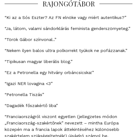
RAJONGÓTÁBOR
“Ki az a Sós Eszter? Az FN elnöke vagy miért autentikus?”
“Ja, látom, valami sándorklárás feminista genderszörnyeteg.”
“Török Gábor színvonal..”
“Nekem ilyen balos ultra polkorrekt tyúkok ne pofázzanak.”
“Tipikusan magyar liberális blog.”
“Ez a Petronella egy hitvány orbáncsicska!”
“Igazi NER lovagina <3”
“Petronella Tiszás”
“Dagadék főszakértő liba”
“Franciaországról viszont egyetlen (jellegzetes módon
„Franciaország-szakértőnek” nevezett – mintha Európa
közepén ma a francia lapok áttekintéséhez különösebb
szakértelem szükségeltetnék!) újságíró számol be,