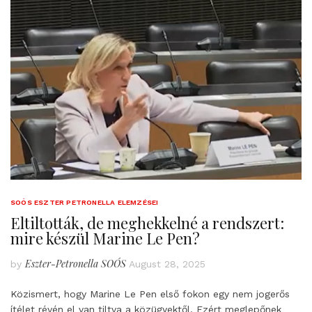
SOÓS ESZTER PETRONELLA ELEMZÉSEI
Eltiltották, de meghekkelné a rendszert:
mire készül Marine Le Pen?
Eszter-Petronella SOÓS
by
August 28, 2025
Közismert, hogy Marine Le Pen első fokon egy nem jogerős
ítélet révén el van tiltva a közügyektől. Ezért meglepőnek