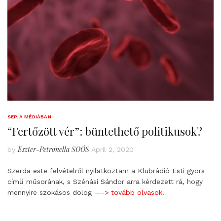
SEP A MÉDIÁBAN
“Fertőzött vér”: büntethető politikusok?
Eszter-Petronella SOÓS
by
April 2, 2020
Szerda este felvételről nyilatkoztam a Klubrádió Esti gyors
című műsorának, s Szénási Sándor arra kérdezett rá, hogy
mennyire szokásos dolog
—-> tovább olvasok!