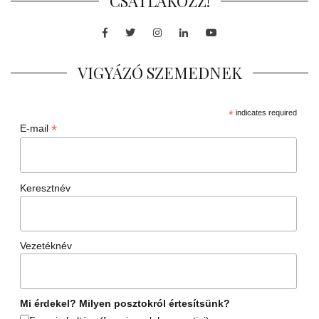
CSATLAKOZZ!
Facebook
Twitter
Instagram
LinkedIn
Youtube
VIGYÁZÓ SZEMEDNEK
*
indicates required
*
E-mail
Keresztnév
Vezetéknév
Mi érdekel? Milyen posztokról értesítsünk?