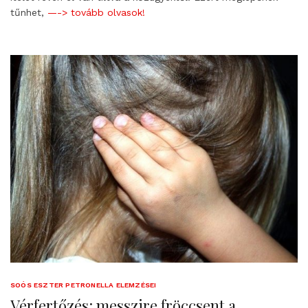
tűnhet,
—-> tovább olvasok!
SOÓS ESZTER PETRONELLA ELEMZÉSEI
Vérfertőzés: messzire fröccsent a