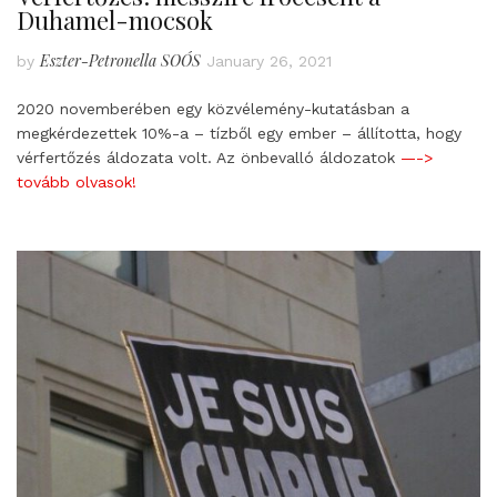
Duhamel-mocsok
Eszter-Petronella SOÓS
by
January 26, 2021
2020 novemberében egy közvélemény-kutatásban a
megkérdezettek 10%-a – tízből egy ember – állította, hogy
vérfertőzés áldozata volt. Az önbevalló áldozatok
—->
tovább olvasok!