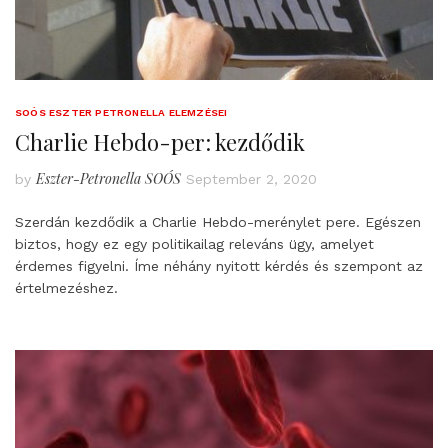
SOÓS ESZTER PETRONELLA ELEMZÉSEI
Charlie Hebdo-per: kezdődik
Eszter-Petronella SOÓS
by
September 2, 2020
Szerdán kezdődik a Charlie Hebdo-merénylet pere. Egészen
biztos, hogy ez egy politikailag releváns ügy, amelyet
érdemes figyelni. Íme néhány nyitott kérdés és szempont az
értelmezéshez.