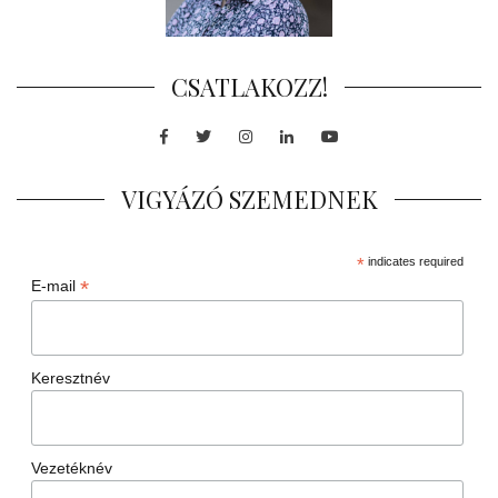
CSATLAKOZZ!
Facebook
Twitter
Instagram
LinkedIn
Youtube
VIGYÁZÓ SZEMEDNEK
*
indicates required
*
E-mail
Keresztnév
Vezetéknév