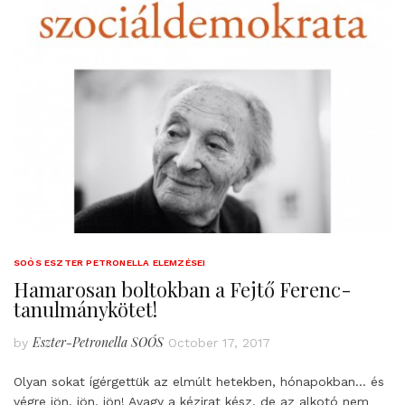
SOÓS ESZTER PETRONELLA ELEMZÉSEI
Hamarosan boltokban a Fejtő Ferenc-
tanulmánykötet!
Eszter-Petronella SOÓS
by
October 17, 2017
Olyan sokat ígérgettük az elmúlt hetekben, hónapokban… és
végre jön, jön, jön! Avagy a kézirat kész, de az alkotó nem