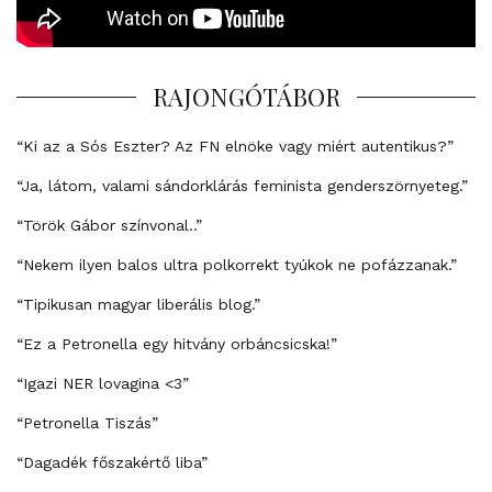
RAJONGÓTÁBOR
“Ki az a Sós Eszter? Az FN elnöke vagy miért autentikus?”
“Ja, látom, valami sándorklárás feminista genderszörnyeteg.”
“Török Gábor színvonal..”
“Nekem ilyen balos ultra polkorrekt tyúkok ne pofázzanak.”
“Tipikusan magyar liberális blog.”
“Ez a Petronella egy hitvány orbáncsicska!”
“Igazi NER lovagina <3”
“Petronella Tiszás”
“Dagadék főszakértő liba”