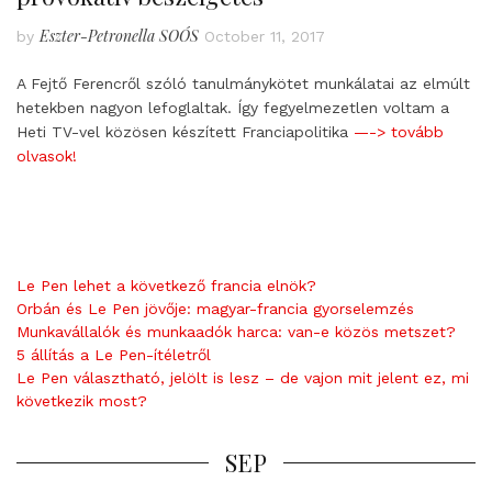
Eszter-Petronella SOÓS
by
October 11, 2017
A Fejtő Ferencről szóló tanulmánykötet munkálatai az elmúlt
hetekben nagyon lefoglaltak. Így fegyelmezetlen voltam a
Heti TV-vel közösen készített Franciapolitika
—-> tovább
olvasok!
Le Pen lehet a következő francia elnök?
Orbán és Le Pen jövője: magyar-francia gyorselemzés
Munkavállalók és munkaadók harca: van-e közös metszet?
5 állítás a Le Pen-ítéletről
Le Pen választható, jelölt is lesz – de vajon mit jelent ez, mi
következik most?
SEP