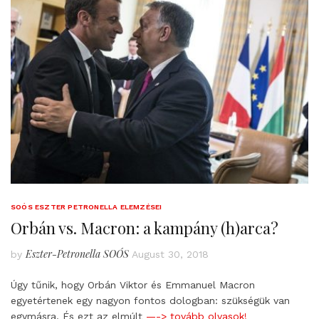
SOÓS ESZTER PETRONELLA ELEMZÉSEI
Orbán vs. Macron: a kampány (h)arca?
Eszter-Petronella SOÓS
by
August 30, 2018
Úgy tűnik, hogy Orbán Viktor és Emmanuel Macron
egyetértenek egy nagyon fontos dologban: szükségük van
egymásra. És ezt az elmúlt
—-> tovább olvasok!