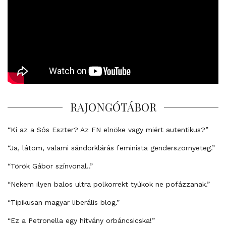
RAJONGÓTÁBOR
“Ki az a Sós Eszter? Az FN elnöke vagy miért autentikus?”
“Ja, látom, valami sándorklárás feminista genderszörnyeteg.”
“Török Gábor színvonal..”
“Nekem ilyen balos ultra polkorrekt tyúkok ne pofázzanak.”
“Tipikusan magyar liberális blog.”
“Ez a Petronella egy hitvány orbáncsicska!”