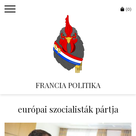
Skip
Cart
to
(0)
content
FRANCIA POLITIKA
európai szocialisták pártja