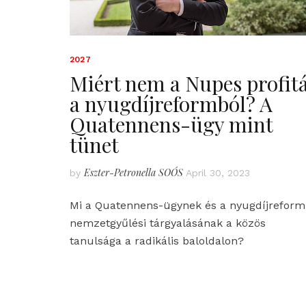
2027
Miért nem a Nupes profitá
a nyugdíjreformból? A
Quatennens-ügy mint
tünet
Eszter-Petronella SOÓS
by
April 30, 2023
Mi a Quatennens-ügynek és a nyugdíjreform
nemzetgyűlési tárgyalásának a közös
tanulsága a radikális baloldalon?