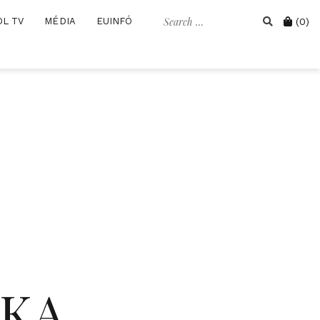
Search
Cart
OL TV
MÉDIA
EUINFÓ
(0)
for:
IKA