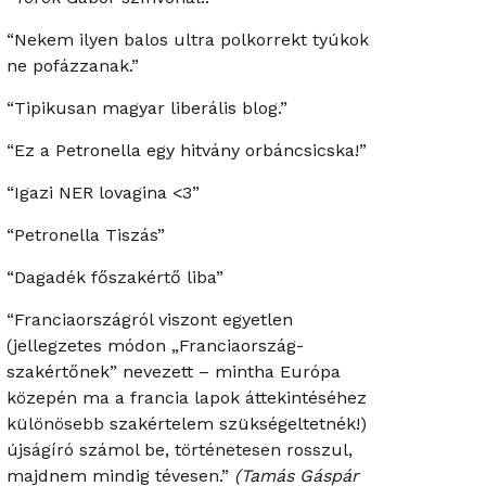
“Nekem ilyen balos ultra polkorrekt tyúkok
ne pofázzanak.”
“Tipikusan magyar liberális blog.”
“Ez a Petronella egy hitvány orbáncsicska!”
“Igazi NER lovagina <3”
“Petronella Tiszás”
“Dagadék főszakértő liba”
“Franciaországról viszont egyetlen
(jellegzetes módon „Franciaország-
szakértőnek” nevezett – mintha Európa
közepén ma a francia lapok áttekintéséhez
különösebb szakértelem szükségeltetnék!)
újságíró számol be, történetesen rosszul,
majdnem mindig tévesen.”
(Tamás Gáspár