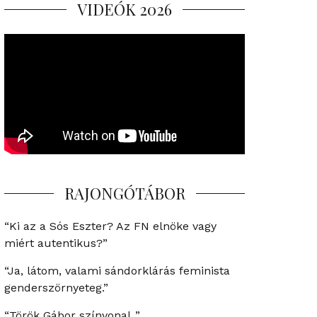
VIDEÓK 2026
RAJONGÓTÁBOR
“Ki az a Sós Eszter? Az FN elnöke vagy
miért autentikus?”
“Ja, látom, valami sándorklárás feminista
genderszörnyeteg.”
“Török Gábor színvonal..”