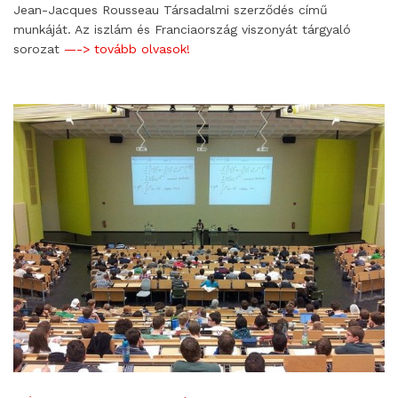
Jean-Jacques Rousseau Társadalmi szerződés című
munkáját. Az iszlám és Franciaország viszonyát tárgyaló
sorozat
—-> tovább olvasok!