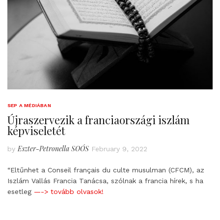
SEP A MÉDIÁBAN
Újraszervezik a franciaországi iszlám
képviseletét
Eszter-Petronella SOÓS
by
February 9, 2022
“Eltűnhet a Conseil français du culte musulman (CFCM), az
Iszlám Vallás Francia Tanácsa, szólnak a francia hírek, s ha
esetleg
—-> tovább olvasok!