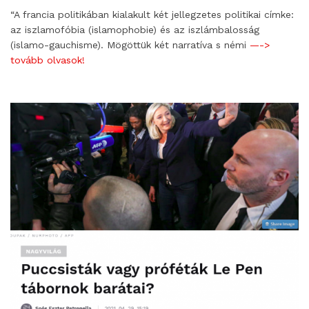
“A francia politikában kialakult két jellegzetes politikai címke:
az iszlamofóbia (islamophobie) és az iszlámbalosság
(islamo-gauchisme). Mögöttük két narratíva s némi
—->
tovább olvasok!