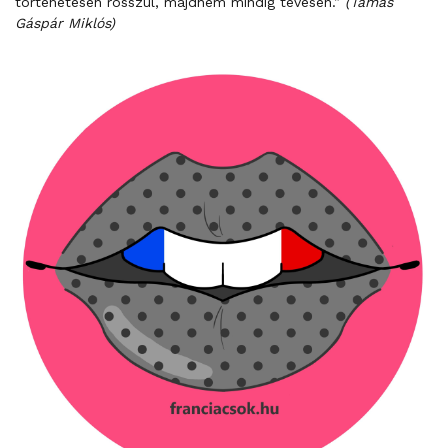
történetesen rosszul, majdnem mindig tévesen.”
(Tamás
Gáspár Miklós)