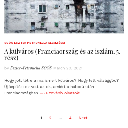
SOÓS ESZTER PETRONELLA ELEMZÉSEI
A külváros (Franciaország és az iszlám, 5.
rész)
Eszter-Petronella SOÓS
by
March 20, 2021
Hogy jött létre a ma ismert külváros? Hogy lett válsággóc?
Újjáépítés: ez volt az ok, amiért a háború után
Franciaországban
—-> tovább olvasok!
Posts
1
2
…
4
Next
pagination