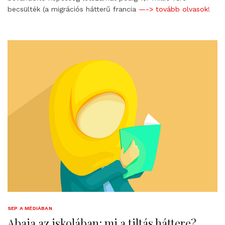
becsülték (a migrációs hátterű francia
—-> tovább olvasok!
SEP A MÉDIÁBAN
Abaja az iskolában: mi a tiltás háttere?