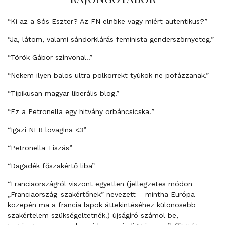
“Ki az a Sós Eszter? Az FN elnöke vagy miért autentikus?”
“Ja, látom, valami sándorklárás feminista genderszörnyeteg.”
“Török Gábor színvonal..”
“Nekem ilyen balos ultra polkorrekt tyúkok ne pofázzanak.”
“Tipikusan magyar liberális blog.”
“Ez a Petronella egy hitvány orbáncsicska!”
“Igazi NER lovagina <3”
“Petronella Tiszás”
“Dagadék főszakértő liba”
“Franciaországról viszont egyetlen (jellegzetes módon
„Franciaország-szakértőnek” nevezett – mintha Európa
közepén ma a francia lapok áttekintéséhez különösebb
szakértelem szükségeltetnék!) újságíró számol be,