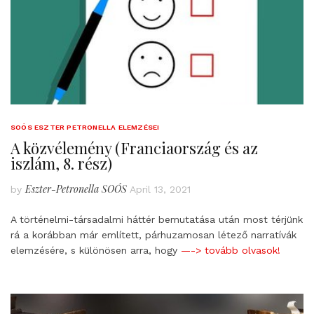
SOÓS ESZTER PETRONELLA ELEMZÉSEI
A közvélemény (Franciaország és az
iszlám, 8. rész)
Eszter-Petronella SOÓS
by
April 13, 2021
A történelmi-társadalmi háttér bemutatása után most térjünk
rá a korábban már említett, párhuzamosan létező narratívák
elemzésére, s különösen arra, hogy
—-> tovább olvasok!