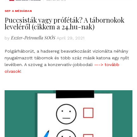
SEP A MÉDIÁBAN
Puccsisták vagy próféták? A tábornokok
leveléről (cikkem a 24.hu-nak)
Eszter-Petronella SOÓS
by
April 29, 2021
Polgárháborút, a hadsereg beavatkozását vizionálta néhány
nyugalmazott tábornok és több száz másik katona egy nyílt
levélben. A szöveg a konzervatív-jobbodali
—-> tovább
olvasok!