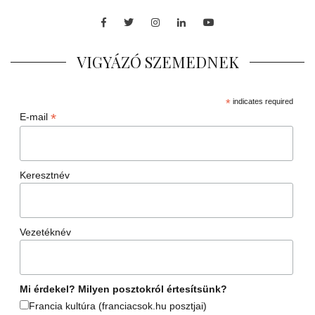
Facebook
Twitter
Instagram
LinkedIn
Youtube
VIGYÁZÓ SZEMEDNEK
*
indicates required
*
E-mail
Keresztnév
Vezetéknév
Mi érdekel? Milyen posztokról értesítsünk?
Francia kultúra (franciacsok.hu posztjai)