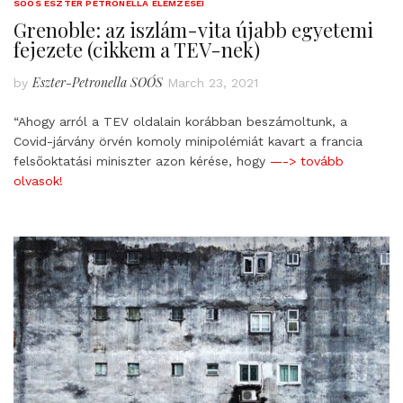
SOÓS ESZTER PETRONELLA ELEMZÉSEI
Grenoble: az iszlám-vita újabb egyetemi
fejezete (cikkem a TEV-nek)
Eszter-Petronella SOÓS
by
March 23, 2021
“Ahogy arról a TEV oldalain korábban beszámoltunk, a
Covid-járvány örvén komoly minipolémiát kavart a francia
felsőoktatási miniszter azon kérése, hogy
—-> tovább
olvasok!