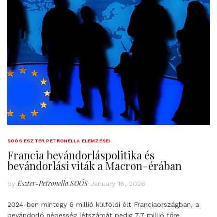
SOÓS ESZTER PETRONELLA ELEMZÉSEI
Francia bevándorláspolitika és
bevándorlási viták a Macron-érában
Eszter-Petronella SOÓS
by
January 16, 2026
2024-ben mintegy 6 millió külföldi élt Franciaországban, a
bevándorló népesség létszámát pedig 7,7 millió főre