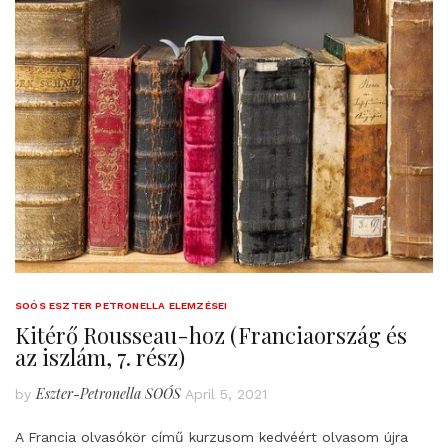
SOÓS ESZTER PETRONELLA ELEMZÉSEI
Kitérő Rousseau-hoz (Franciaország és
az iszlám, 7. rész)
Eszter-Petronella SOÓS
by
April 5, 2021
A Francia olvasókör című kurzusom kedvéért olvasom újra