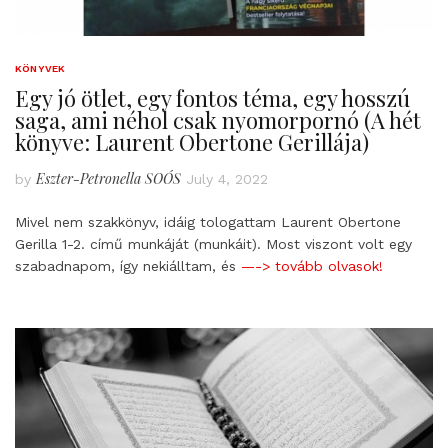
KÖNYVEK
Egy jó ötlet, egy fontos téma, egy hosszú
saga, ami néhol csak nyomorpornó (A hét
könyve: Laurent Obertone Gerillája)
Eszter-Petronella SOÓS
by
July 4, 2022
Mivel nem szakkönyv, idáig tologattam Laurent Obertone
Gerilla 1-2. című munkáját (munkáit). Most viszont volt egy
szabadnapom, így nekiálltam, és
—-> tovább olvasok!