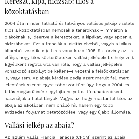
Kereszt, kipa, hidzsáb: tilos a
közoktatásban
2004 óta minden látható és látványos vallásos jelkép viselete
tilos a közoktatásban nemcsak a tanároknak – immáron a
diákoknak is, ideértve a kereszteket, a kipákat, vagy éppen a
hidzsábokat. Ezt a franciák a laicitás elvéből, vagyis a laikus
államból vezetik le (a híres vonatkozó 1905-ös törvény azt is
előírja, hogy tilos közterületeken vallási jelképeket elhelyezni).
Egyébként régóta vita van róla, hogy a vallási jelképekre
vonatkozó szabályt be kellene-e vezetni a felsőoktatásban
is, vagy sem. Az abaja kérdése pedig azért merült fel, mert
jelentések szerint egyre többször tűnt úgy, hogy a 2004-es
tiltás megkerülésére egyfajta helyettesítő ruhadarabként
használják a fiatal lányok. Vagyis az, hogy mostantól tilos az
abaja az iskolában, nem önálló hír, hanem egy több
évtizedes folyamat betetőződése. Vagy egy újabb állomása.
Vallási jelkép az abaja?
Az Iszlám Vallás Francia Tanácsa (CFCM) szerint az abaja