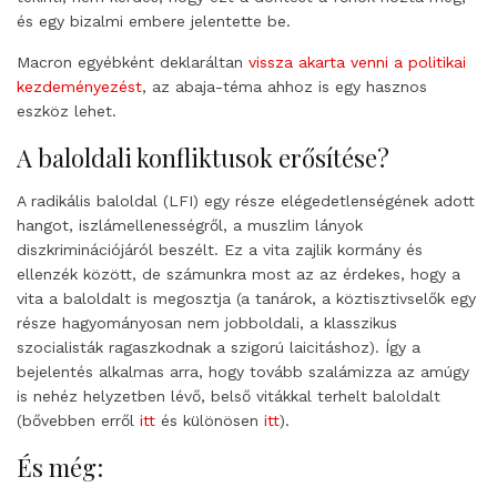
és egy bizalmi embere jelentette be.
Macron egyébként deklaráltan
vissza akarta venni a politikai
kezdeményezést
, az abaja-téma ahhoz is egy hasznos
eszköz lehet.
A baloldali konfliktusok erősítése?
A radikális baloldal (LFI) egy része elégedetlenségének adott
hangot, iszlámellenességről, a muszlim lányok
diszkriminációjáról beszélt. Ez a vita zajlik kormány és
ellenzék között, de számunkra most az az érdekes, hogy a
vita a baloldalt is megosztja (a tanárok, a köztisztivselők egy
része hagyományosan nem jobboldali, a klasszikus
szocialisták ragaszkodnak a szigorú laicitáshoz). Így a
bejelentés alkalmas arra, hogy tovább szalámizza az amúgy
is nehéz helyzetben lévő, belső vitákkal terhelt baloldalt
(bővebben erről
itt
és különösen
itt
).
És még: