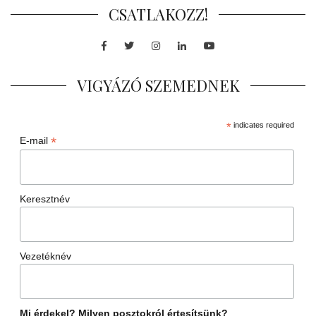
CSATLAKOZZ!
Facebook
Twitter
Instagram
LinkedIn
Youtube
VIGYÁZÓ SZEMEDNEK
*
indicates required
*
E-mail
Keresztnév
Vezetéknév
Mi érdekel? Milyen posztokról értesítsünk?