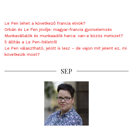
m
m
e
Le Pen lehet a következő francia elnök?
n
Orbán és Le Pen jövője: magyar-francia gyorselemzés
t
Munkavállalók és munkaadók harca: van-e közös metszet?
5 állítás a Le Pen-ítéletről
Le Pen választható, jelölt is lesz – de vajon mit jelent ez, mi
következik most?
SEP