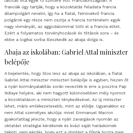
laicitás vita egyik fő színtere volt Franciaországban. A
franciák úgy tartják, hogy a közoktatás feladata francia
állampolgárt nevelni, így ha a fiatal, felnövekvő francia
polgárok egy része nem osztja a francia történelem egyik
nagy vívmányát, az aggodalommal tölti el a francia elitet.
Ezért a folyamatos törvényhozások és tiltások sora – és
ebbe a logikai sorba illeszkedik az abaja dolga is.
Abaja az iskolában: Gabriel Attal miniszter
belépője
A bejelentés, hogy tilos lesz az abaja az iskolában, a fiatal
Gabriel Attal miniszter miniszteri belépője is egyben, hiszen őt
a nyári kormányalakítás során nevezték ki erre a posztra Pap
Ndiaye helyére, aki nem hagyott különösebben mély nyomot
a közoktatáson a miniszteri ténykedésével. Az új miniszter
lehet, máris emlékezetesebb, mint az elődje. Ugyanakkor ez
nem Attal személyes akciója: mivel Emmanuel Macron
gyakorlatilag jelezte, hogy a nyári zavargások nyomán az
oktatást stratégiai kérdésnek és kvázi saját hatáskörnek
tekinti, nem kérdés, hogy ezt a döntést a főnök hozta meg,