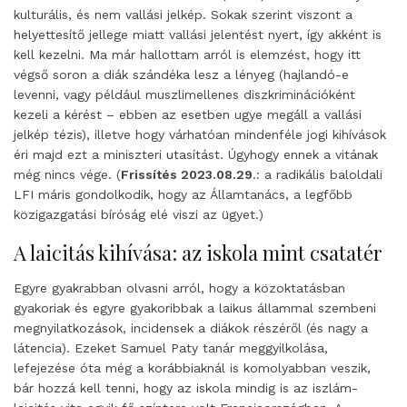
kulturális, és nem vallási jelkép. Sokak szerint viszont a
helyettesítő jellege miatt vallási jelentést nyert, így akként is
kell kezelni. Ma már hallottam arról is elemzést, hogy itt
végső soron a diák szándéka lesz a lényeg (hajlandó-e
levenni, vagy például muszlimellenes diszkriminációként
kezeli a kérést – ebben az esetben ugye megáll a vallási
jelkép tézis), illetve hogy várhatóan mindenféle jogi kihívások
éri majd ezt a miniszteri utasítást. Úgyhogy ennek a vitának
még nincs vége. (
Frissítés 2023.08.29
.: a radikális baloldali
LFI máris gondolkodik, hogy az Államtanács, a legfőbb
közigazgatási bíróság elé viszi az ügyet.)
A laicitás kihívása: az iskola mint csatatér
Egyre gyakrabban olvasni arról, hogy a közoktatásban
gyakoriak és egyre gyakoribbak a laikus állammal szembeni
megnyilatkozások, incidensek a diákok részéről (és nagy a
látencia). Ezeket Samuel Paty tanár meggyilkolása,
lefejezése óta még a korábbiaknál is komolyabban veszik,
bár hozzá kell tenni, hogy az iskola mindig is az iszlám-