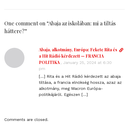
One comment on “
Abaja az iskolában: mi a tiltás
háttere?
”
Abaja, alkotmány, Európa: Fekete Rita és
D
i
a Hit Rádió kérdezett — FRANCIA
r
POLITIKA
,
January 25, 2024 at 6:30
e
pm
c
[…] Rita és a Hit Rádió kérdezett az abaja
t
tiltása, a francia elnökség hossza, azaz az
l
alkotmány, meg Macron Európa-
i
politikájáról. Egészen […]
n
k
t
o
Comments are closed.
c
o