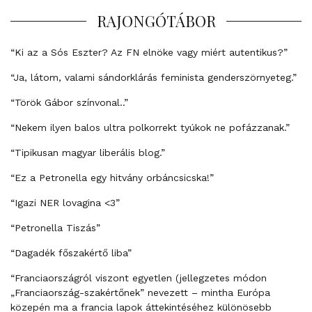
RAJONGÓTÁBOR
“Ki az a Sós Eszter? Az FN elnöke vagy miért autentikus?”
“Ja, látom, valami sándorklárás feminista genderszörnyeteg.”
“Török Gábor színvonal..”
“Nekem ilyen balos ultra polkorrekt tyúkok ne pofázzanak.”
“Tipikusan magyar liberális blog.”
“Ez a Petronella egy hitvány orbáncsicska!”
“Igazi NER lovagina <3”
“Petronella Tiszás”
“Dagadék főszakértő liba”
“Franciaországról viszont egyetlen (jellegzetes módon
„Franciaország-szakértőnek” nevezett – mintha Európa
közepén ma a francia lapok áttekintéséhez különösebb