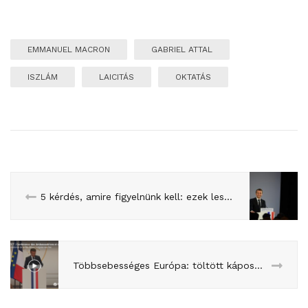
EMMANUEL MACRON
GABRIEL ATTAL
ISZLÁM
LAICITÁS
OKTATÁS
5 kérdés, amire figyelnünk kell: ezek lesznek az ősz nagy ügyei
Többsebességes Európa: töltött káposzta felmelegítve