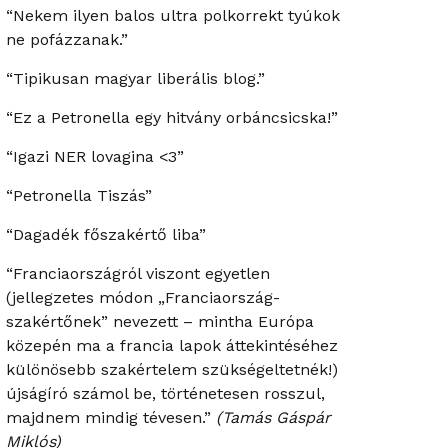
“Nekem ilyen balos ultra polkorrekt tyúkok
ne pofázzanak.”
“Tipikusan magyar liberális blog.”
“Ez a Petronella egy hitvány orbáncsicska!”
“Igazi NER lovagina <3”
“Petronella Tiszás”
“Dagadék főszakértő liba”
“Franciaországról viszont egyetlen
(jellegzetes módon „Franciaország-
szakértőnek” nevezett – mintha Európa
közepén ma a francia lapok áttekintéséhez
különösebb szakértelem szükségeltetnék!)
újságíró számol be, történetesen rosszul,
majdnem mindig tévesen.”
(Tamás Gáspár
Miklós)