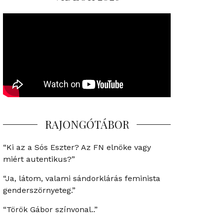
RAJONGÓTÁBOR
“Ki az a Sós Eszter? Az FN elnöke vagy
miért autentikus?”
“Ja, látom, valami sándorklárás feminista
genderszörnyeteg.”
“Török Gábor színvonal..”