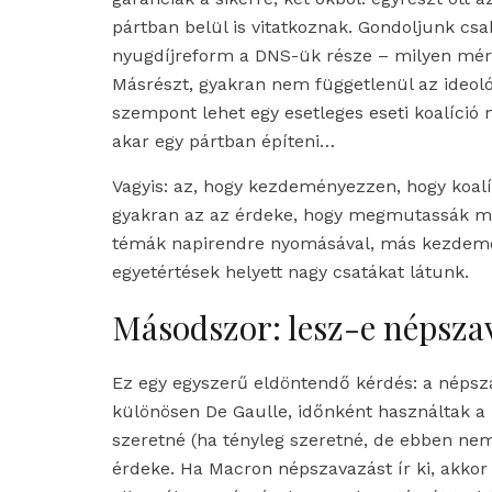
pártban belül is vitatkoznak. Gondoljunk csa
nyugdíjreform a DNS-ük része – milyen mér
Másrészt, gyakran nem függetlenül az ideoló
szempont lehet egy esetleges eseti koalíció
akar egy pártban építeni…
Vagyis: az, hogy kezdeményezzen, hogy koal
gyakran az az érdeke, hogy megmutassák ma
témák napirendre nyomásával, más kezdemé
egyetértések helyett nagy csatákat látunk.
Másodszor: lesz-e népszav
Ez egy egyszerű eldöntendő kérdés: a népsza
különösen De Gaulle, időnként használtak a 
szeretné (ha tényleg szeretné, de ebben nem
érdeke. Ha Macron népszavazást ír ki, akkor