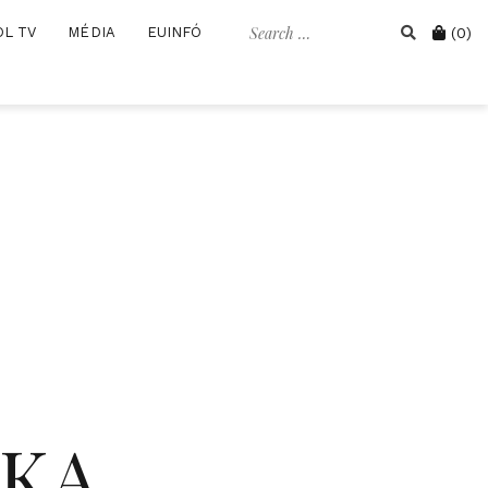
Search
Cart
OL TV
MÉDIA
EUINFÓ
(0)
for:
IKA