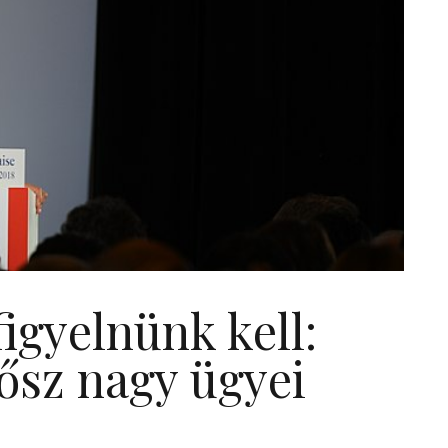
figyelnünk kell:
 ősz nagy ügyei