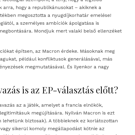
k arra, hogy a republikánusokat – akiknek a
tékben megosztotta a nyugdíjkorhatár emelése!
giától, a személyes ambíciók ápolgatása is
 megbontására. Mondjuk mert valaki belső ellenzéket
íciókat építsen, az Macron érdeke. Másoknak meg
gukat, például konfliktusok generálásával, más
nyezések megmutatásával. És ilyenkor a nagy
azás is az EP-választás előtt?
vazás az a játék, amelyet a francia elnökök,
legitimitásuk megújítására. Nyilván Macron is ezt
 lehetünk biztosak). A többieknek ez korlátozottan
 vagy sikerül komoly megállapodást kötnie az