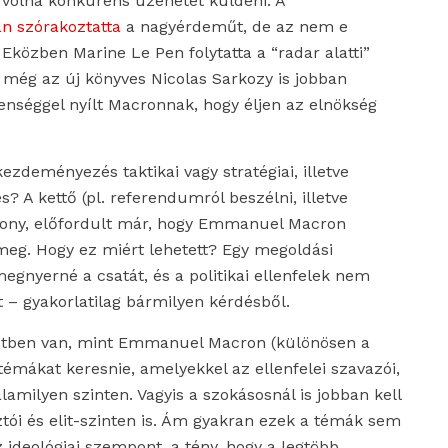
t volna konkurens üzenetet küldeni. A
n szórakoztatta
a nagyérdeműt, de az nem e
Eközben Marine Le Pen folytatta a “radar alatti”
t még az új könyves Nicolas Sarkozy is jobban
ppenséggel nyílt Macronnak, hogy éljen az elnökség
ezdeményezés taktikai vagy stratégiai, illetve
 A kettő (pl. referendumról beszélni, illetve
ony, előfordult már, hogy Emmanuel Macron
eg. Hogy ez miért lehetett? Egy megoldási
egnyerné a csatát, és a politikai ellenfelek nem
 – gyakorlatilag bármilyen kérdésből.
yzetben van, mint Emmanuel Macron (különösen a
émákat keresnie, amelyekkel az ellenfelei szavazói,
alamilyen szinten. Vagyis a szokásosnál is jobban kell
sztói és elit-szinten is. Ám gyakran ezek a témák sem
az ideológiai szempont, a tény, hogy a legtöbb