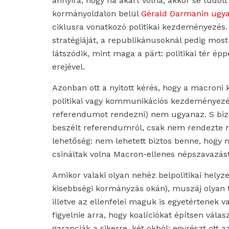
annyira, hogy ha akart volna, akkor se tudot
kormányoldalon belül
Gérald Darmanin ugya
ciklusra vonatkozó politikai kezdeményezés. 
stratégiáját, a republikánusoknál pedig mos
látszódik, mint maga a párt: politikai tér é
erejével.
Azonban ott a nyitott kérés, hogy a macroni k
politikai vagy kommunikációs kezdeményezés?
referendumot rendezni) nem ugyanaz. S biz
beszélt referendumról, csak nem rendezte m
lehetőség: nem lehetett biztos benne, hogy m
csináltak volna Macron-ellenes népszavazást
Amikor valaki olyan nehéz belpolitikai hel
kisebbségi kormányzás okán), muszáj olyan t
illetve az ellenfelei maguk is egyetértenek v
figyelnie arra, hogy koalíciókat építsen vála
garanciák a sikerre, két okból: egyrészt ott 