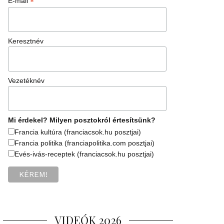
*
E-mail
Keresztnév
Vezetéknév
Mi érdekel? Milyen posztokról értesítsünk?
Francia kultúra (franciacsok.hu posztjai)
Francia politika (franciapolitika.com posztjai)
Evés-ivás-receptek (franciacsok.hu posztjai)
VIDEÓK 2026