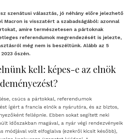
Lesz szenátusi választás, jó néhány előre jelezhető
el Macron is visszatért a szabadságából: azonnal
ártokat, amire természetesen a pártoknak
esetleges referendumok megrendezését is jelezte,
asztásról még nem is beszéltünk. Alább az 5
 2023 őszén.
elnünk kell: képes-e az elnök
ezdeményezést?
lése, csúcs a pártokkal, referendumok
 ígért a francia elnök a nyárutóra, és az biztos,
ezőként fellépnie. Ebben sokat segített neki
múlt időszakban magával, a nyár végi rendezvényeik
s módjával volt elfoglalva (ezekről kicsit később),