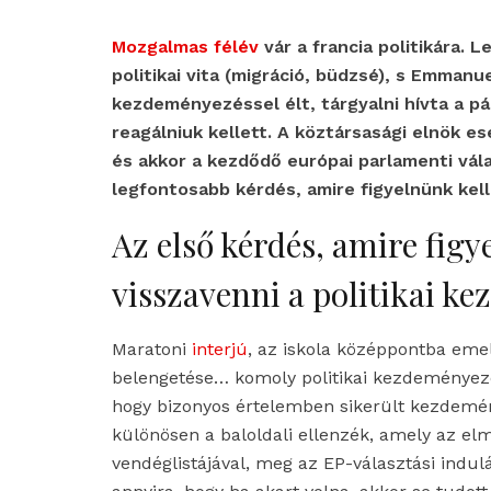
Mozgalmas félév
vár a francia politikára. 
politikai vita (migráció, büdzsé), s Emmanu
kezdeményezéssel élt, tárgyalni hívta a p
reagálniuk kellett. A köztársasági elnök 
és akkor a kezdődő európai parlamenti vál
legfontosabb kérdés, amire figyelnünk kell
Az első kérdés, amire figy
visszavenni a politikai k
Maratoni
interjú
, az iskola középpontba eme
belengetése… komoly politikai kezdeményezést
hogy bizonyos értelemben sikerült kezdemény
különösen a baloldali ellenzék, amely az el
vendéglistájával, meg az EP-választási indulá