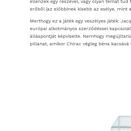
ellenzék egy részével, vagy olyan témát tud ta
erőből (az előbbinek kisebb az esélye, mint 
Merthogy ez a játék egy veszélyes játék: Ja
európai alkotmányos szerződéssel kapcsolatb
álláspontját képviselte. Nemhogy megújítania 
pillanat, amikor Chirac végleg béna kacsává v