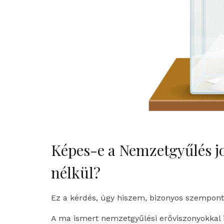
Képes-e a Nemzetgyűlés j
nélkül?
Ez a kérdés, úgy hiszem, bizonyos szempontb
A ma ismert nemzetgyűlési erőviszonyokkal i