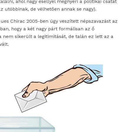
lálni, ahol nagy eséllyel megnyeri a politikai csatát
az utóbbinak, de vélhetően annak se nagy).
cques Chirac 2005-ben úgy veszített népszavazást az
an, hogy a két nagy párt formálisan az ő
nem sikerült a legitimitását, de talán ez lett az a
ált.