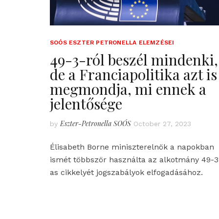
SOÓS ESZTER PETRONELLA ELEMZÉSEI
49-3-ról beszél mindenki,
de a Franciapolitika azt is
megmondja, mi ennek a
jelentősége
Eszter-Petronella SOÓS
by
October 27, 2023
Élisabeth Borne miniszterelnök a napokban
ismét többször használta az alkotmány 49-3
as cikkelyét jogszabályok elfogadásához.