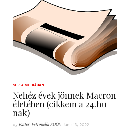
SEP A MÉDIÁBAN
Nehéz évek jönnek Macron
életében (cikkem a 24.hu-
nak)
Eszter-Petronella SOÓS
by
June 13, 2022