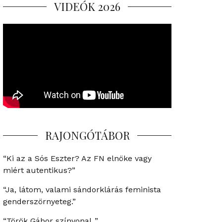
VIDEÓK 2026
RAJONGÓTÁBOR
“Ki az a Sós Eszter? Az FN elnöke vagy
miért autentikus?”
“Ja, látom, valami sándorklárás feminista
genderszörnyeteg.”
“Török Gábor színvonal..”