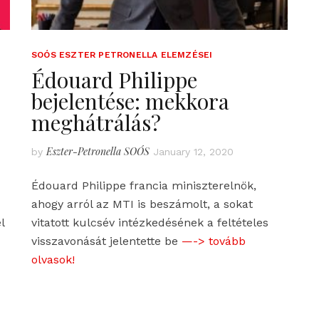
SOÓS ESZTER PETRONELLA ELEMZÉSEI
Édouard Philippe
bejelentése: mekkora
meghátrálás?
Eszter-Petronella SOÓS
by
January 12, 2020
Édouard Philippe francia miniszterelnök,
ahogy arról az MTI is beszámolt, a sokat
l
vitatott kulcsév intézkedésének a feltételes
visszavonását jelentette be
—-> tovább
olvasok!