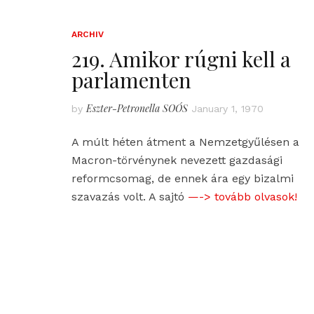
ARCHIV
219. Amikor rúgni kell a
parlamenten
Eszter-Petronella SOÓS
by
January 1, 1970
A múlt héten átment a Nemzetgyűlésen a
Macron-törvénynek nevezett gazdasági
reformcsomag, de ennek ára egy bizalmi
szavazás volt. A sajtó
—-> tovább olvasok!