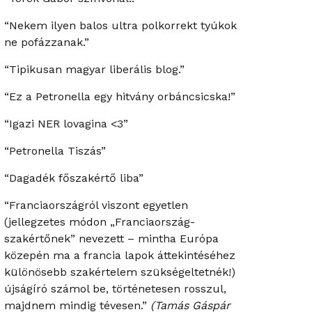
“Nekem ilyen balos ultra polkorrekt tyúkok
ne pofázzanak.”
“Tipikusan magyar liberális blog.”
“Ez a Petronella egy hitvány orbáncsicska!”
“Igazi NER lovagina <3”
“Petronella Tiszás”
“Dagadék főszakértő liba”
“Franciaországról viszont egyetlen
(jellegzetes módon „Franciaország-
szakértőnek” nevezett – mintha Európa
közepén ma a francia lapok áttekintéséhez
különösebb szakértelem szükségeltetnék!)
újságíró számol be, történetesen rosszul,
majdnem mindig tévesen.”
(Tamás Gáspár