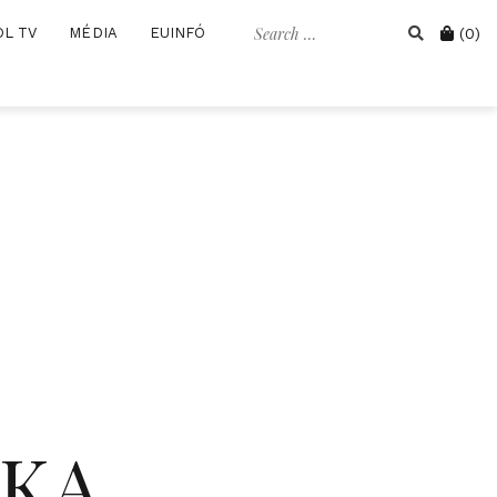
Search
Cart
OL TV
MÉDIA
EUINFÓ
(0)
for:
IKA