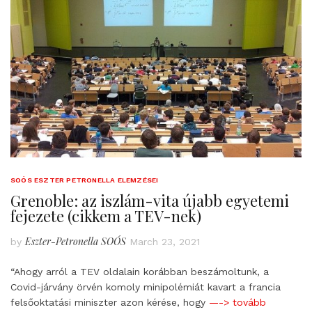
SOÓS ESZTER PETRONELLA ELEMZÉSEI
Grenoble: az iszlám-vita újabb egyetemi
fejezete (cikkem a TEV-nek)
Eszter-Petronella SOÓS
by
March 23, 2021
“Ahogy arról a TEV oldalain korábban beszámoltunk, a
Covid-járvány örvén komoly minipolémiát kavart a francia
felsőoktatási miniszter azon kérése, hogy
—-> tovább