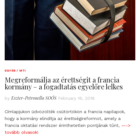
EGYÉB / MTI
Megreformálja az érettségit a francia
kormány – a fogadtatás egyelőre lelkes
Eszter-Petronella SOÓS
by
February 16, 2018
Címlapjukon üdvözölték csütörtökön a francia napilapok,
hogy a kormány elindítja az érettségireformot, amely a
francia oktatási rendszer érinthetetlen pontjának tűnt,
—->
tovább olvasok!