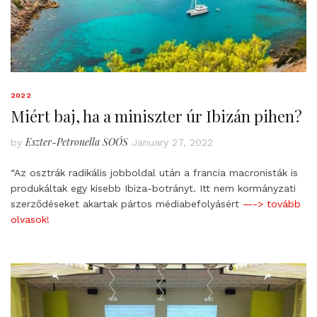
2022
Miért baj, ha a miniszter úr Ibizán pihen?
Eszter-Petronella SOÓS
by
January 27, 2022
“Az osztrák radikális jobboldal után a francia macronisták is
produkáltak egy kisebb Ibiza-botrányt. Itt nem kormányzati
szerződéseket akartak pártos médiabefolyásért
—-> tovább
olvasok!