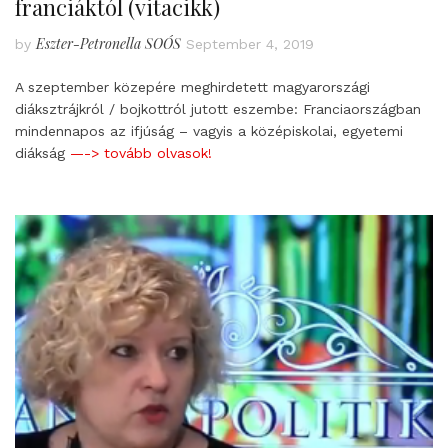
franciáktól (vitacikk)
Eszter-Petronella SOÓS
by
September 4, 2019
A szeptember közepére meghirdetett magyarországi
diáksztrájkról / bojkottról jutott eszembe: Franciaországban
mindennapos az ifjúság – vagyis a középiskolai, egyetemi
diákság
—-> tovább olvasok!