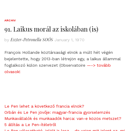
ARCHIV
91. Laikus morál az iskolában (is)
Eszter-Petronella SOÓS
by
January 1, 1970
François Hollande köztársasági elnök a múlt hét végén
bejelentette, hogy 2013-ban létrejön egy, a laikus állammal
foglalkozó külön szervezet (Observatoire
—-> tovább
olvasok!
Le Pen lehet a következő francia elnök?
Orbán és Le Pen jövője: magyar-francia gyorselemzés
Munkavállalók és munkaadók harca: van-e közös metszet?
5 állítás a Le Pen-ítéletről
Le Pen választható, jelölt is lesz – de vajon mit jelent ez, mi