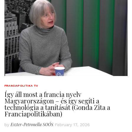
FRANCIAPOLITIKA TV
Így áll most a francia nyelv
Magyarországon – és így segíti a
technológia a tanítását (Gonda Zita a
Franciapolitikában)
Eszter-Petronella SOÓS
by
February 17, 2026