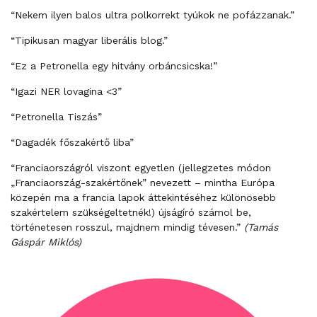
“Nekem ilyen balos ultra polkorrekt tyúkok ne pofázzanak.”
“Tipikusan magyar liberális blog.”
“Ez a Petronella egy hitvány orbáncsicska!”
“Igazi NER lovagina <3”
“Petronella Tiszás”
“Dagadék főszakértő liba”
“Franciaországról viszont egyetlen (jellegzetes módon
„Franciaország-szakértőnek” nevezett – mintha Európa
közepén ma a francia lapok áttekintéséhez különösebb
szakértelem szükségeltetnék!) újságíró számol be,
történetesen rosszul, majdnem mindig tévesen.”
(Tamás
Gáspár Miklós)