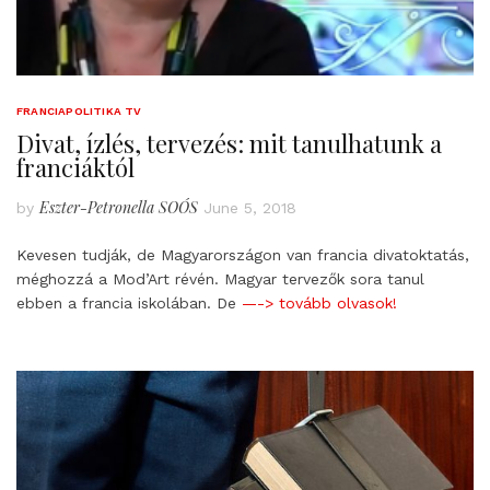
FRANCIAPOLITIKA TV
Divat, ízlés, tervezés: mit tanulhatunk a
franciáktól
Eszter-Petronella SOÓS
by
June 5, 2018
Kevesen tudják, de Magyarországon van francia divatoktatás,
méghozzá a Mod’Art révén. Magyar tervezők sora tanul
ebben a francia iskolában. De
—-> tovább olvasok!