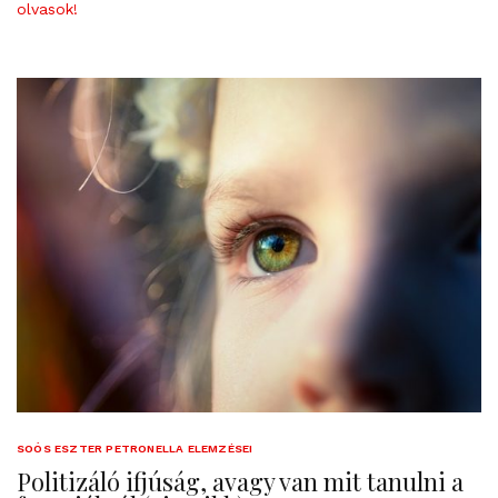
olvasok!
SOÓS ESZTER PETRONELLA ELEMZÉSEI
Politizáló ifjúság, avagy van mit tanulni a