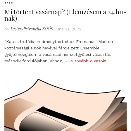
2022
Mi történt vasárnap? (Elemzésem a 24.hu-
nak)
Eszter-Petronella SOÓS
by
June 21, 2022
“Katasztrofális eredményt ért el az Emmanuel Macron
köztársasági elnök nevével fémjelzett Ensemble
gyűjtőmozgalom a vasárnapi nemzetgyűlési választás
második fordulójában. Ahhoz,
—-> tovább olvasok!