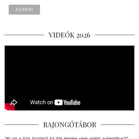
VIDEÓK 2026
RAJONGÓTÁBOR
“Ki az a Sós Eszter? Az FN elnöke vagy miért autentikus?”