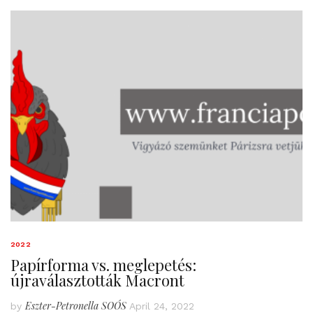
2022
Papírforma vs. meglepetés:
újraválasztották Macront
Eszter-Petronella SOÓS
by
April 24, 2022