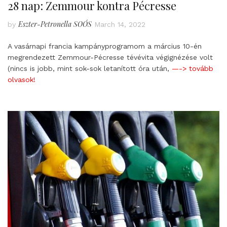
28 nap: Zemmour kontra Pécresse
Eszter-Petronella SOÓS
by
March 14, 2022
A vasárnapi francia kampányprogramom a március 10-én
megrendezett Zemmour-Pécresse tévévita végignézése volt
(nincs is jobb, mint sok-sok letanított óra után,
—-> tovább
olvasok!