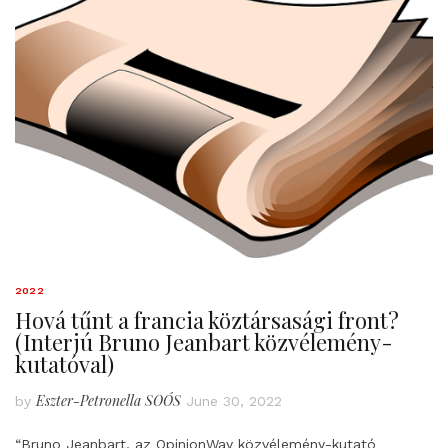
2022
Hová tűnt a francia köztársasági front?
(Interjú Bruno Jeanbart közvélemény-
kutatóval)
Eszter-Petronella SOÓS
by
June 30, 2022
“Bruno Jeanbart, az OpinionWay közvélemény-kutató