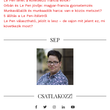
Le Pen lehet a következő francia elnök?
Orbán és Le Pen jövője: magyar-francia gyorselemzés
Munkavállalók és munkaadók harca: van-e közös metszet?
5 állítás a Le Pen-ítéletről
Le Pen választható, jelölt is lesz – de vajon mit jelent ez, mi
következik most?
SEP
CSATLAKOZZ!
Facebook
Twitter
Instagram
LinkedIn
Youtube