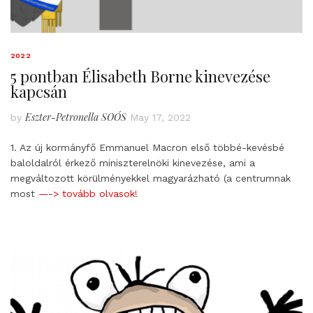
2022
5 pontban Élisabeth Borne kinevezése
kapcsán
Eszter-Petronella SOÓS
by
May 17, 2022
1. Az új kormányfő Emmanuel Macron első többé-kevésbé
baloldalról érkező miniszterelnöki kinevezése, ami a
megváltozott körülményekkel magyarázható (a centrumnak
most
—-> tovább olvasok!