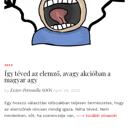
2022
Így téved az elemző, avagy akcióban a
magyar agy
Eszter-Petronella SOÓS
by
April 29, 2022
Egy hosszú választási időszakban teljesen természetes, hogy
az elemzőnek nincsen mindig igaza. Néha téved. Nem
mindenben, sőt, ha szerencséje van,
—-> tovább olvasok!