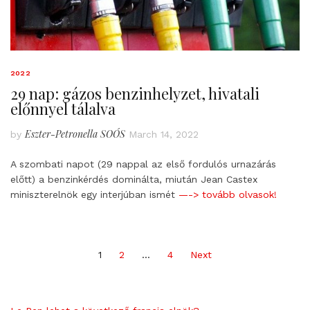
2022
29 nap: gázos benzinhelyzet, hivatali
előnnyel tálalva
Eszter-Petronella SOÓS
by
March 14, 2022
A szombati napot (29 nappal az első fordulós urnazárás
előtt) a benzinkérdés dominálta, miután Jean Castex
miniszterelnök egy interjúban ismét
—-> tovább olvasok!
Posts
1
2
…
4
Next
pagination