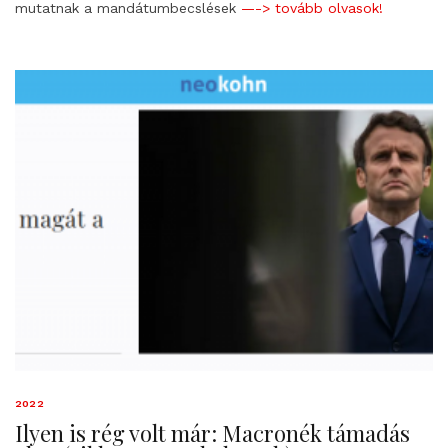
mutatnak a mandátumbecslések
—-> tovább olvasok!
2022
Ilyen is rég volt már: Macronék támadás