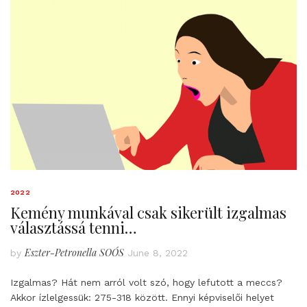
2022
Kemény munkával csak sikerült izgalmas
választássá tenni…
Eszter-Petronella SOÓS
by
June 8, 2022
Izgalmas? Hát nem arról volt szó, hogy lefutott a meccs?
Akkor ízlelgessük: 275-318 között. Ennyi képviselői helyet