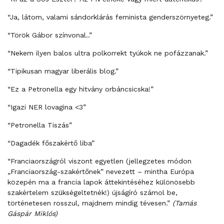
“Ja, látom, valami sándorklárás feminista genderszörnyeteg.”
“Török Gábor színvonal..”
“Nekem ilyen balos ultra polkorrekt tyúkok ne pofázzanak.”
“Tipikusan magyar liberális blog.”
“Ez a Petronella egy hitvány orbáncsicska!”
“Igazi NER lovagina <3”
“Petronella Tiszás”
“Dagadék főszakértő liba”
“Franciaországról viszont egyetlen (jellegzetes módon
„Franciaország-szakértőnek” nevezett – mintha Európa
közepén ma a francia lapok áttekintéséhez különösebb
szakértelem szükségeltetnék!) újságíró számol be,
történetesen rosszul, majdnem mindig tévesen.”
(Tamás
Gáspár Miklós)