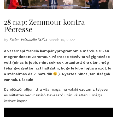
28 nap: Zemmour kontra
Pécresse
Eszter-Petronella SOÓS
by
March 14, 2022
A vasárnapi francia kampányprogramom a március 10-én
megrendezett Zemmour-Pécresse tévévita végignézése
volt (nincs is jobb, mint sok-sok letanított óra után, még
félig gyógyultan azt hallgatni, hogy ki kibe fojtja a szót, ki
a szánalmas és ki hazudik
). Nyertes nincs, tanulságok
vannak. Lássuk!
De először álljon itt a vita maga, ha valaki ezután a teljesen
és vállaltan kedvcsináló bevezető után véletlenül mégis
kedvet kapna: