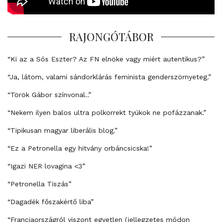
RAJONGÓTÁBOR
“Ki az a Sós Eszter? Az FN elnöke vagy miért autentikus?”
“Ja, látom, valami sándorklárás feminista genderszörnyeteg.”
“Török Gábor színvonal..”
“Nekem ilyen balos ultra polkorrekt tyúkok ne pofázzanak.”
“Tipikusan magyar liberális blog.”
“Ez a Petronella egy hitvány orbáncsicska!”
“Igazi NER lovagina <3”
“Petronella Tiszás”
“Dagadék főszakértő liba”
“Franciaországról viszont egyetlen (jellegzetes módon