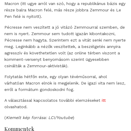
Macron (itt ugye arról van szó, hogy a republikánus bázis egy
része balra Macron felé, más része jobbra Zemmour és Le
Pen felé is nyitott).
Pécresse nem veszített a jó vitázó Zemmourral szemben, de
nem is nyert. Zemmour sem tudott igazán kibontakozni,
Pécresse nem hagyta. Szerintem ezt a vitát senki nem nyerte
meg. Leginkább a nézők veszítettek, a beszélgetés annyira
agresszív és követhetetlen volt (az online térben viszont a
komment-versenyt benyomásom szerint ügyesebben
csinálták a Zemmour-aktivisták).
Folytatás hétfőn este, egy olyan tévéműsorral, ahol
várhatóan Macron elnök is megjelenik. De igazi vita nem lesz,
erről a formátum gondoskodni fog.
A választással kapcsolatos további elemzéseket
itt
olvashatod.
(
Kiemelt kép forrása: LCI/Youtube
)
Kommentek