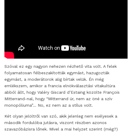
Szóval ez egy nagyon nehezen nézhető vita volt. A felek
folyamatosan félbeszakították egymást, hazugozták
egymást, a moderátorok alig bírtak velük. Én még
emlékszem, amikor a francia elnökválasztási vitakultúra
abból állt, hogy Valéry Giscard d’Estaing közölte François
Mitterrand-nal, hogy “Mitterrand úr, nem az öné a szív
monopóliuma”… No, ez nem az a stílus volt.
Két olyan jelöltről van szó, akik jelenleg nem esélyesek a
második fordulóba jutásra, viszont részben azonos
szavazóbázisra lőnek. Mivel a mai helyzet szerint (még?)