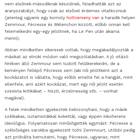
nem elsőnek-másodiknak készülnek, feladhatták azt az
aranyszabályt, hogy csak az elsővel érdemes vitatkozniuk
(jelenleg ugyanis egy komoly
holtverseny van
a haradik helyen
Zemmour, Pécresse és Mélenchon között, előbb onnan kell
felemelkedni egy-egy jelöltnek, ha Le Pen után akarna
menni).
Abban mindketten sikeresek voltak, hogy megakadályozták a
másikat az elnöki módon való megszólalásban. A jó vitázó
hírében álló Zemmour sem tudott felülkerekedni, de a
keményen fellépő Pécresse sem (aki női jelöltként azt a
kockázatot is vállalta, hogy előbb emelte fel a hangját, mint
ellenfele, ami azért kockázat, mert egy női jelölt esetén
szexista kritikákat – hiszti, érzelmesség stb. – vonhat
magával).
A felek mindketten igyekeztek bebizonyítani, hogy a másik
szélkakas, iszlamistákkal kokettál, vagy éppen inkoherens
ideológus. Folyamatosan minősítgették egymást: Pécresse a
szélsőséges sarokba igyekezett tolni Zemmourt, utóbbi pedig
azt próbálta bemutatni, hogy Pécresse, ugyanaz, mint