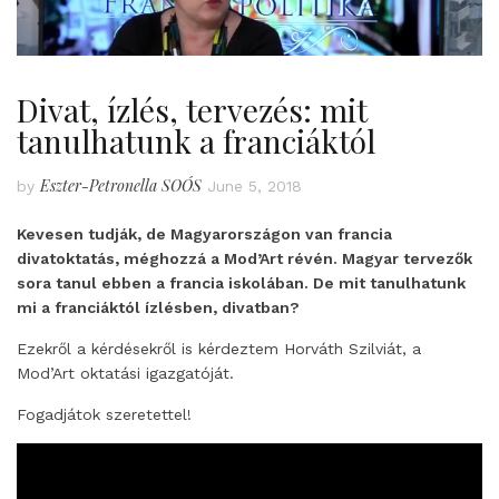
Divat, ízlés, tervezés: mit
tanulhatunk a franciáktól
Eszter-Petronella SOÓS
by
June 5, 2018
Kevesen tudják, de Magyarországon van francia
divatoktatás, méghozzá a Mod’Art révén. Magyar tervezők
sora tanul ebben a francia iskolában. De mit tanulhatunk
mi a franciáktól ízlésben, divatban?
Ezekről a kérdésekről is kérdeztem Horváth Szilviát, a
Mod’Art oktatási igazgatóját.
Fogadjátok szeretettel!