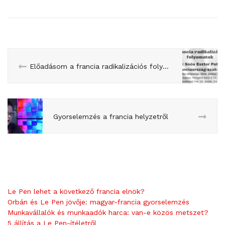
Előadásom a francia radikalizációs folyamatokról az NKE-n
Gyorselemzés a francia helyzetről
Le Pen lehet a következő francia elnök?
Orbán és Le Pen jövője: magyar-francia gyorselemzés
Munkavállalók és munkaadók harca: van-e közös metszet?
5 állítás a Le Pen-ítéletről