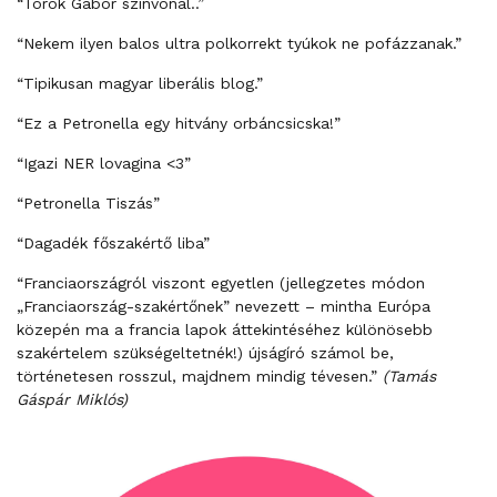
“Török Gábor színvonal..”
“Nekem ilyen balos ultra polkorrekt tyúkok ne pofázzanak.”
“Tipikusan magyar liberális blog.”
“Ez a Petronella egy hitvány orbáncsicska!”
“Igazi NER lovagina <3”
“Petronella Tiszás”
“Dagadék főszakértő liba”
“Franciaországról viszont egyetlen (jellegzetes módon
„Franciaország-szakértőnek” nevezett – mintha Európa
közepén ma a francia lapok áttekintéséhez különösebb
szakértelem szükségeltetnék!) újságíró számol be,
történetesen rosszul, majdnem mindig tévesen.”
(Tamás
Gáspár Miklós)