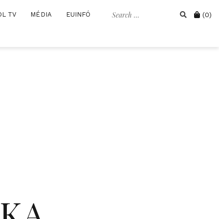
Search
Cart
OL TV
MÉDIA
EUINFÓ
(0)
for:
IKA