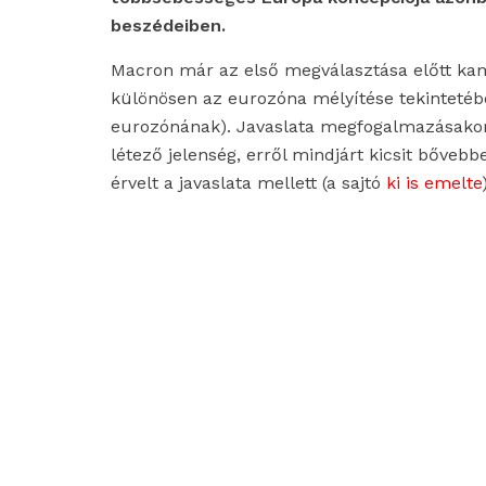
beszédeiben.
Macron már az első megválasztása előtt kam
különösen az eurozóna mélyítése tekintetében
eurozónának). Javaslata megfogalmazásakor 
létező jelenség, erről mindjárt kicsit bőve
érvelt a javaslata mellett (a sajtó
ki is emelte