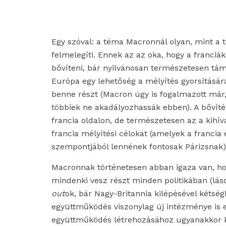
Egy szóval: a téma Macronnál olyan, mint a tö
felmelegíti. Ennek az az oka, hogy a franciá
bővíteni, bár nyilvánosan természetesen tám
Európa egy lehetőség a mélyítés gyorsításár
benne részt (Macron úgy is fogalmazott már,
többiek ne akadályozhassák ebben). A bővíté
francia oldalon, de természetesen az a kihív
francia mélyítési célokat (amelyek a franci
szempontjából lennének fontosak Párizsnak)
Macronnak történetesen abban igaza van, h
mindenki vesz részt minden politikában (lá
out
ok, bár Nagy-Britannia kilépésével kéts
együttműködés viszonylag új intézménye is e
együttműködés létrehozásához ugyanakkor k