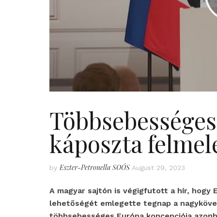
Többsebességes 
káposzta felmel
Eszter-Petronella SOÓS
by
August 29, 2023
A magyar sajtón is végigfutott a hír, ho
lehetőségét emlegette tegnap a nagyköve
többsebességes Európa koncepciója azonba