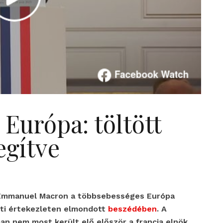
Európa: töltött
egítve
gy Emmanuel Macron a többsebességes Európa
ti értekezleten elmondott
beszédében
. A
n nem most került elő először a francia elnök