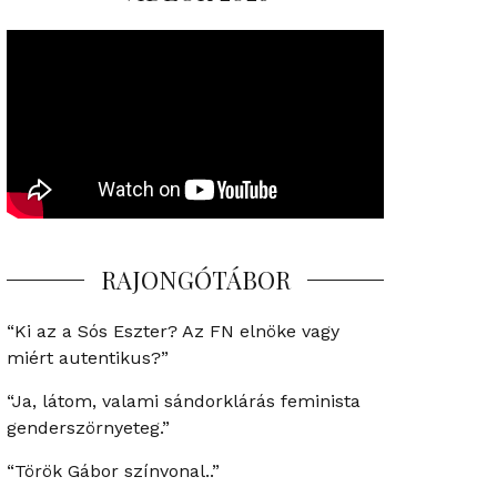
RAJONGÓTÁBOR
“Ki az a Sós Eszter? Az FN elnöke vagy
miért autentikus?”
“Ja, látom, valami sándorklárás feminista
genderszörnyeteg.”
“Török Gábor színvonal..”