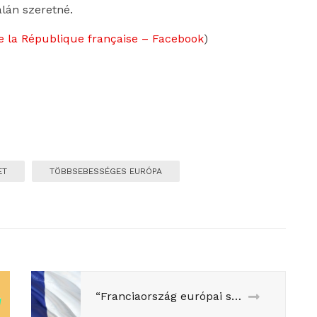
alán szeretné.
e la République française – Facebook
)
ET
TÖBBSEBESSÉGES EURÓPA
“Franciaország európai segítséggel törekszik nagyhatalmi pozíciója prolongálására” – az EU-Monitor kérdezett