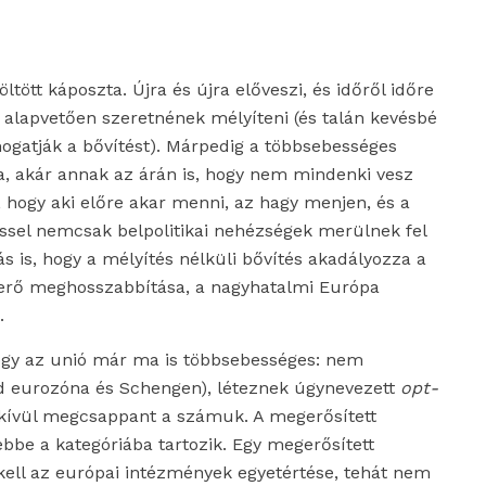
ltött káposzta. Újra és újra előveszi, és időről időre
k alapvetően szeretnének mélyíteni (és talán kevésbé
ogatják a bővítést). Márpedig a többsebességes
a, akár annak az árán is, hogy nem mindenki vesz
 hogy aki előre akar menni, az hagy menjen, és a
ssel nemcsak belpolitikai nehézségek merülnek fel
ás is, hogy a mélyítés nélküli bővítés akadályozza a
a erő meghosszabbítása, a nagyhatalmi Európa
.
ogy az unió már ma is többsebességes: nem
sd eurozóna és Schengen), léteznek úgynevezett
opt-
égkívül megcsappant a számuk. A megerősített
bbe a kategóriába tartozik. Egy megerősített
ell az európai intézmények egyetértése, tehát nem