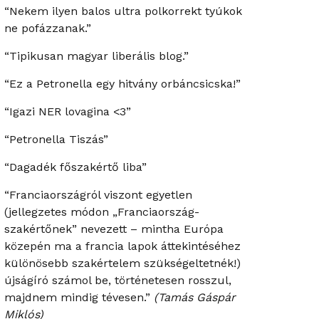
“Nekem ilyen balos ultra polkorrekt tyúkok
ne pofázzanak.”
“Tipikusan magyar liberális blog.”
“Ez a Petronella egy hitvány orbáncsicska!”
“Igazi NER lovagina <3”
“Petronella Tiszás”
“Dagadék főszakértő liba”
“Franciaországról viszont egyetlen
(jellegzetes módon „Franciaország-
szakértőnek” nevezett – mintha Európa
közepén ma a francia lapok áttekintéséhez
különösebb szakértelem szükségeltetnék!)
újságíró számol be, történetesen rosszul,
majdnem mindig tévesen.”
(Tamás Gáspár
Miklós)