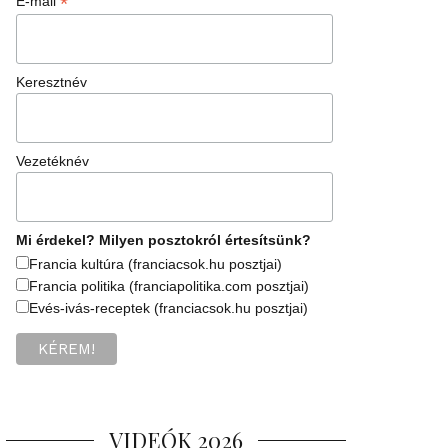
*
E-mail
Keresztnév
Vezetéknév
Mi érdekel? Milyen posztokról értesítsünk?
Francia kultúra (franciacsok.hu posztjai)
Francia politika (franciapolitika.com posztjai)
Evés-ivás-receptek (franciacsok.hu posztjai)
VIDEÓK 2026