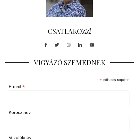
CSATLAKOZZ!
Facebook
Twitter
Instagram
LinkedIn
Youtube
VIGYÁZÓ SZEMEDNEK
*
indicates required
*
E-mail
Keresztnév
Vezetéknév