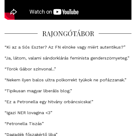
RAJONGÓTÁBOR
“Ki az a Sós Eszter? Az FN elnöke vagy miért autentikus?”
“Ja, látom, valami sándorklárás feminista genderszörnyeteg.”
“Török Gábor színvonal..”
“Nekem ilyen balos ultra polkorrekt tyúkok ne pofázzanak.”
“Tipikusan magyar liberális blog.”
“Ez a Petronella egy hitvány orbáncsicska!”
“Igazi NER lovagina <3”
“Petronella Tiszás”
“Dagadék főszakértő liba”