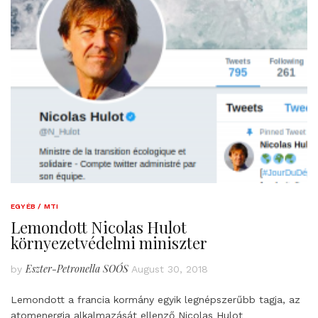
EGYÉB / MTI
Lemondott Nicolas Hulot
környezetvédelmi miniszter
Eszter-Petronella SOÓS
by
August 30, 2018
Lemondott a francia kormány egyik legnépszerűbb tagja, az
atomenergia alkalmazását ellenző Nicolas Hulot