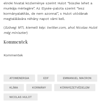
elnöki hivatal közleménye szerint Hulot “büszke lehet a
munkája mérlegére”. Az Elysée-palota szerint “lesz
kormányalakítás, de nem azonnal”, s Hulot utódának
megtalálására néhány napot várni kell.
(
Szöveg: MTI, kiemelt kép: twitter.com, ahol Nicolas Hulot
még miniszter
)
Kommentek
Kommentek
ATOMENERGIA
EDF
EMMANUEL MACRON
KLÍMA
KORMÁNY
KÖRNYEZETVÉDELEM
NICOLAS HULOT