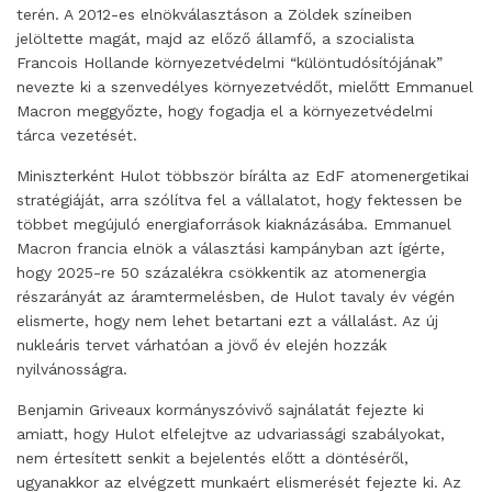
terén. A 2012-es elnökválasztáson a Zöldek színeiben
jelöltette magát, majd az előző államfő, a szocialista
Francois Hollande környezetvédelmi “különtudósítójának”
nevezte ki a szenvedélyes környezetvédőt, mielőtt Emmanuel
Macron meggyőzte, hogy fogadja el a környezetvédelmi
tárca vezetését.
Miniszterként Hulot többször bírálta az EdF atomenergetikai
stratégiáját, arra szólítva fel a vállalatot, hogy fektessen be
többet megújuló energiaforrások kiaknázásába. Emmanuel
Macron francia elnök a választási kampányban azt ígérte,
hogy 2025-re 50 százalékra csökkentik az atomenergia
részarányát az áramtermelésben, de Hulot tavaly év végén
elismerte, hogy nem lehet betartani ezt a vállalást. Az új
nukleáris tervet várhatóan a jövő év elején hozzák
nyilvánosságra.
Benjamin Griveaux kormányszóvivő sajnálatát fejezte ki
amiatt, hogy Hulot elfelejtve az udvariassági szabályokat,
nem értesített senkit a bejelentés előtt a döntéséről,
ugyanakkor az elvégzett munkaért elismerését fejezte ki. Az