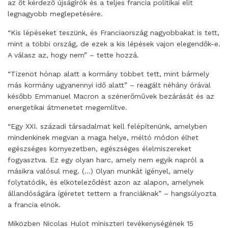
az őt kérdező újságírók és a teljes francia politikai elit
legnagyobb meglepetésére.
“Kis lépéseket teszünk, és Franciaország nagyobbakat is tett,
mint a többi ország, de ezek a kis lépések vajon elegendők-e.
A válasz az, hogy nem” – tette hozzá.
“Tizenöt hónap alatt a kormány többet tett, mint bármely
más kormány ugyanennyi idő alatt” – reagált néhány órával
később Emmanuel Macron a szénerőművek bezárását és az
energetikai átmenetet megemlítve.
“Egy XXI. századi társadalmat kell felépítenünk, amelyben
mindenkinek megvan a maga helye, méltó módon élhet
egészséges környezetben, egészséges élelmiszereket
fogyasztva. Ez egy olyan harc, amely nem egyik napról a
másikra valósul meg. (…) Olyan munkát igényel, amely
folytatódik, és elköteleződést azon az alapon, amelynek
állandóságára ígéretet tettem a franciáknak” – hangsúlyozta
a francia elnök.
Miközben Nicolas Hulot miniszteri tevékenységének 15