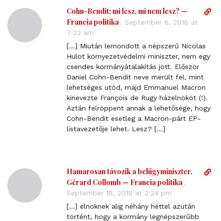
Cohn-Bendit: mi lesz, mi nem lesz? —
D
i
Francia politika
,
September 6, 2018 at
r
7:22 am
e
[…] Miután lemondott a népszerű Nicolas
c
Hulot környezetvédelmi miniszter, nem egy
t
csendes kormányátalakítás jött. Először
l
Daniel Cohn-Bendit neve merült fel, mint
i
lehetséges utód, majd Emmanuel Macron
n
kinevezte François de Rugy házelnököt (!).
k
Aztán felröppent annak a lehetősége, hogy
t
Cohn-Bendit esetleg a Macron-párt EP-
o
listavezetője lehet. Lesz? […]
c
o
m
m
Hamarosan távozik a belügyminiszter,
D
e
i
Gérard Collomb — Francia politika
,
n
r
September 18, 2018 at 2:24 pm
t
e
[…] elnöknek alig néhány héttel azután
c
történt, hogy a kormány legnépszerűbb