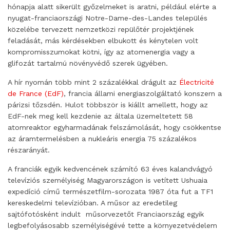
hónapja alatt sikerült győzelmeket is aratni, például elérte a
nyugat-franciaországi Notre-Dame-des-Landes település
közelébe tervezett nemzetközi repülőtér projektjének
feladását, más kérdésekben elbukott és kénytelen volt
kompromisszumokat kötni, így az atomenergia vagy a
glifozát tartalmú növényvédő szerek ügyében.
A hír nyomán több mint 2 százalékkal drágult az
Électricité
de France (EdF)
, francia állami energiaszolgáltató konszern a
párizsi tőzsdén. Hulot többször is kiállt amellett, hogy az
EdF-nek meg kell kezdenie az általa üzemeltetett 58
atomreaktor egyharmadának felszámolását, hogy csökkentse
az áramtermelésben a nukleáris energia 75 százalékos
részarányát.
A franciák egyik kedvencének számító 63 éves kalandvágyó
televíziós személyiség Magyarországon is vetített Ushuaia
expedíció című természetfilm-sorozata 1987 óta fut a TF1
kereskedelmi televízióban. A műsor az eredetileg
sajtófotósként indult műsorvezetőt Franciaország egyik
legbefolyásosabb személyiségévé tette a környezetvédelem