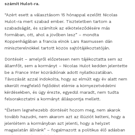
számít Hulot-ra.
“Azért esett a választásom 15 hónappal ezelőtt Nicolas
Hulot-ra mert szabad ember. Tiszteletben tartom a
szabadságát, és számítok az elköteleződésére más
formában, ott, ahol a jövőben lesz” – mondta
Koppenhágában a francia elnök Lars Rasmussen dán
miniszterelnökkel tartott közös sajtótájékoztatóján.
Döntését – amelyről előzetesen nem tájékoztatta sem az
államfőt, sem a kormányt – Nicolas Hulot kedden jelentette
be a France Inter közrádiónak adott nyilatkozatában.
Távozását azzal indokolta, hogy az elmúlt egy év alatt nem
sikerült megfelelő fejlődést elérnie a környezetvédelmi
kérdésekben, és úgy érezte, egyedül maradt, nem tudta
felsorakoztatni a kormányt álláspontja mellett.
“Életem legnehezebb döntését hozom meg, nem akarok
tovább hazudni, nem akarom azt az illúziót kelteni, hogy a
jelenlétem a kormányban azt jelenti, hogy a helyzet
magaslatán állnánk” – fogalmazott a politikus élő adásban