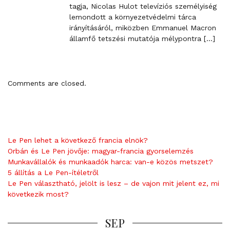
t
tagja, Nicolas Hulot televíziós személyiség
l
lemondott a környezetvédelmi tárca
i
irányításáról, miközben Emmanuel Macron
n
államfő tetszési mutatója mélypontra […]
k
t
o
c
Comments are closed.
o
m
m
e
n
Le Pen lehet a következő francia elnök?
t
Orbán és Le Pen jövője: magyar-francia gyorselemzés
Munkavállalók és munkaadók harca: van-e közös metszet?
5 állítás a Le Pen-ítéletről
Le Pen választható, jelölt is lesz – de vajon mit jelent ez, mi
következik most?
SEP