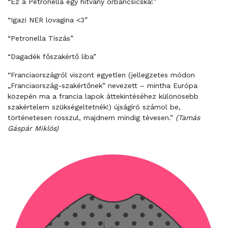
“Ez a Petronella egy hitvány orbáncsicska!”
“Igazi NER lovagina <3”
“Petronella Tiszás”
“Dagadék főszakértő liba”
“Franciaországról viszont egyetlen (jellegzetes módon
„Franciaország-szakértőnek” nevezett – mintha Európa
közepén ma a francia lapok áttekintéséhez különösebb
szakértelem szükségeltetnék!) újságíró számol be,
történetesen rosszul, majdnem mindig tévesen.”
(Tamás
Gáspár Miklós)