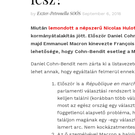
Eszter-Petronella SOÓS
by
September 6, 2018
Miután
lemondott a népszerű Nicolas Hulot
kormányátalakítás jött. Először Daniel Coh
majd Emmanuel Macron kinevezte François 
lehetősége, hogy Cohn-Bendit esetleg a M
Daniel Cohn-Bendit nem zárta ki a listaveze
lehet annak, hogy egyáltalán felmerül ennek
Először is a
République en marc
parlamenti választási rendszert is
kelljen találni (korábban több vál
most az egész ország egy választó
függetlenül alapvető probléma, 
találjon magának egy -egy válasz
ismert arc. Nem kockázatmente
Az ő személyével Macron a balol