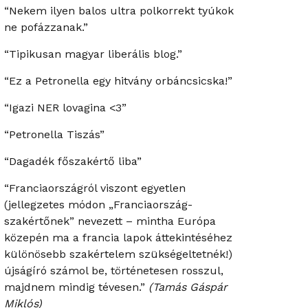
“Nekem ilyen balos ultra polkorrekt tyúkok
ne pofázzanak.”
“Tipikusan magyar liberális blog.”
“Ez a Petronella egy hitvány orbáncsicska!”
“Igazi NER lovagina <3”
“Petronella Tiszás”
“Dagadék főszakértő liba”
“Franciaországról viszont egyetlen
(jellegzetes módon „Franciaország-
szakértőnek” nevezett – mintha Európa
közepén ma a francia lapok áttekintéséhez
különösebb szakértelem szükségeltetnék!)
újságíró számol be, történetesen rosszul,
majdnem mindig tévesen.”
(Tamás Gáspár
Miklós)