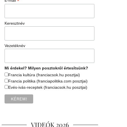
*
E-mail
Keresztnév
Vezetéknév
Mi érdekel? Milyen posztokról értesítsünk?
Francia kultúra (franciacsok.hu posztjai)
Francia politika (franciapolitika.com posztjai)
Evés-ivás-receptek (franciacsok.hu posztjai)
VIDEÓK 2026