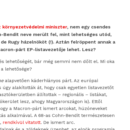
 környezetvédelmi miniszter
, nem egy csendes
n-Bendit neve merült fel, mint lehetséges utód,
de Rugy házelnököt (!). Aztán felröppent annak a
acron-párt EP-listavezetője lehet. Lesz?
tés lehetőségét, bár még semmi nem dőlt el. Mi oka
 a lehetősége?
he
alapvetően káderhiányos párt. Az európai
 úgy alakították át, hogy csak egyetlen listavezetőt
asztókerületben állítottak – regionális – listákat,
kerület lesz, ahogy Magyarországon is). Ettől
hogy a Macron-párt ismert arcokat, húzóneveket
tás alkalmával. A 68-as Cohn-Bendit természetesen
s,
rendkívül vitatott
. De ismert arc.
dalnak és a zöldeknek üzenhet, az elnök programja