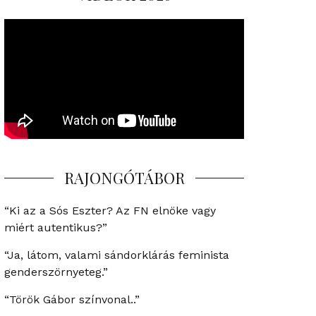
RAJONGÓTÁBOR
“Ki az a Sós Eszter? Az FN elnöke vagy
miért autentikus?”
“Ja, látom, valami sándorklárás feminista
genderszörnyeteg.”
“Török Gábor színvonal..”