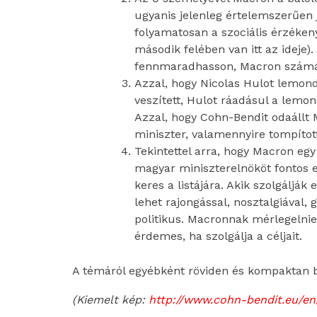
ugyanis jelenleg értelemszerűen j
folyamatosan a szociális érzéken
második felében van itt az ideje)
fennmaradhasson, Macron számár
Azzal, hogy Nicolas Hulot lemond
veszített, Hulot ráadásul a lem
Azzal, hogy Cohn-Bendit odaállt 
miniszter, valamennyire tompítot
Tekintettel arra, hogy Macron eg
magyar miniszterelnököt fontos 
keres a listájára. Akik szolgálják
lehet rajongással, nosztalgiával, g
politikus. Macronnak mérlegelnie k
érdemes, ha szolgálja a céljait.
A témáról egyébként röviden és kompaktan
(Kiemelt kép:
http://www.cohn-bendit.eu/en