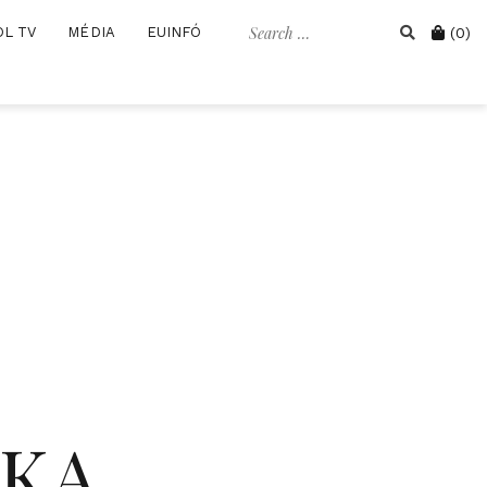
Search
Cart
OL TV
MÉDIA
EUINFÓ
(0)
for:
IKA