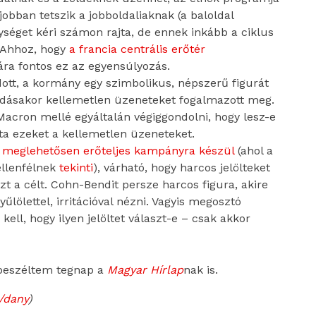
obban tetszik a jobboldaliaknak (a baloldal
ységet kéri számon rajta, de ennek inkább a ciklus
. Ahhoz, hogy
a francia centrális erőtér
a fontos ez az egyensúlyozás.
ott, a kormány egy szimbolikus, népszerű figurát
ondásakor kellemetlen üzeneteket fogalmazott meg.
Macron mellé egyáltalán végiggondolni, hogy lesz-e
ta ezeket a kellemetlen üzeneteket.
y
meglehetősen erőteljes kampányra készül
(ahol a
ellenfélnek
tekinti
), várható, hogy harcos jelölteket
 ezt a célt. Cohn-Bendit persze harcos figura, akire
yűlölettel, irritációval nézni. Vagyis megosztó
ell, hogy ilyen jelöltet választ-e – csak akkor
 beszéltem tegnap a
Magyar Hírlap
nak is.
/dany
)