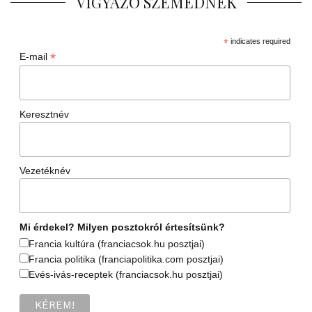
VIGYÁZÓ SZEMEDNEK
*
indicates required
*
E-mail
Keresztnév
Vezetéknév
Mi érdekel? Milyen posztokról értesítsünk?
Francia kultúra (franciacsok.hu posztjai)
Francia politika (franciapolitika.com posztjai)
Evés-ivás-receptek (franciacsok.hu posztjai)