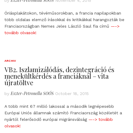
Eszter-Petronella SOÓS
by
November 4, 2015
Óriásplakátokon, tévéműsorokban, a francia napilapokban
több oldalas elemző írásokkal és kritikákkal harangozták be
Franciaországban Nemes Jeles László Saul fia című
—->
tovább olvasok!
ARCHIV
VB2. Iszlamizálódás, dezintegráció és
menekültkérdés a franciáknál – vita
újratöltve
Eszter-Petronella SOÓS
by
October 18, 2015
A több mint 67 millió lakossal a második legnépesebb
Európai Uniós államnak számító Franciaország közéletét a
nyártól felerősödő európai migránsválság
—-> tovább
olvasok!