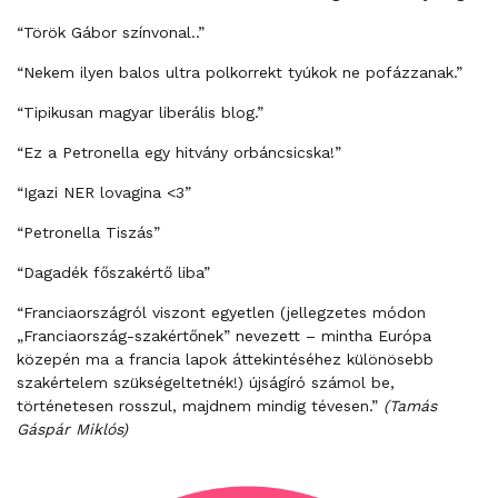
“Török Gábor színvonal..”
“Nekem ilyen balos ultra polkorrekt tyúkok ne pofázzanak.”
“Tipikusan magyar liberális blog.”
“Ez a Petronella egy hitvány orbáncsicska!”
“Igazi NER lovagina <3”
“Petronella Tiszás”
“Dagadék főszakértő liba”
“Franciaországról viszont egyetlen (jellegzetes módon
„Franciaország-szakértőnek” nevezett – mintha Európa
közepén ma a francia lapok áttekintéséhez különösebb
szakértelem szükségeltetnék!) újságíró számol be,
történetesen rosszul, majdnem mindig tévesen.”
(Tamás
Gáspár Miklós)