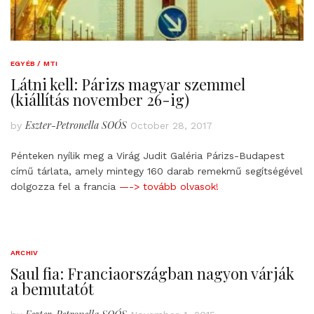
EGYÉB / MTI
Látni kell: Párizs magyar szemmel
(kiállítás november 26-ig)
Eszter-Petronella SOÓS
by
October 28, 2017
Pénteken nyílik meg a Virág Judit Galéria Párizs-Budapest
című tárlata, amely mintegy 160 darab remekmű segítségével
dolgozza fel a francia
—-> tovább olvasok!
ARCHIV
Saul fia: Franciaországban nagyon várják
a bemutatót