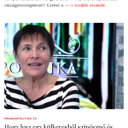
válságjelenségeknek? Ezeket a
—-> tovább olvasok!
FRANCIAPOLITIKA TV
Hogy lesz egy külkeresből színésznő és