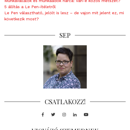
Munkavállalók és munkaadók harca: van-e közös metszet?
5 állítás a Le Pen-ítéletről
Le Pen választható, jelölt is lesz – de vajon mit jelent ez, mi
következik most?
SEP
CSATLAKOZZ!
Facebook
Twitter
Instagram
LinkedIn
Youtube