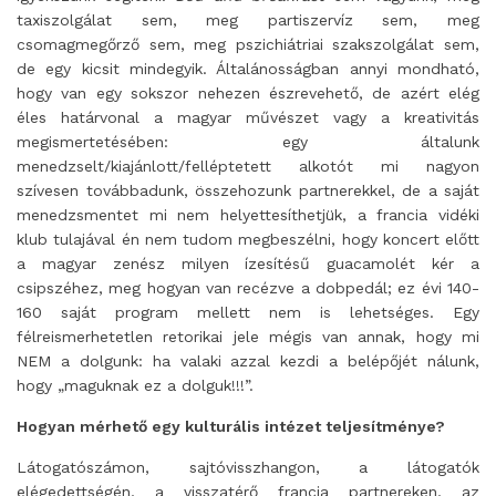
taxiszolgálat sem, meg partiszervíz sem, meg
csomagmegőrző sem, meg pszichiátriai szakszolgálat sem,
de egy kicsit mindegyik. Általánosságban annyi mondható,
hogy van egy sokszor nehezen észrevehető, de azért elég
éles határvonal a magyar művészet vagy a kreativitás
megismertetésében: egy általunk
menedzselt/kiajánlott/felléptetett alkotót mi nagyon
szívesen továbbadunk, összehozunk partnerekkel, de a saját
menedzsmentet mi nem helyettesíthetjük, a francia vidéki
klub tulajával én nem tudom megbeszélni, hogy koncert előtt
a magyar zenész milyen ízesítésű guacamolét kér a
csipszéhez, meg hogyan van recézve a dobpedál; ez évi 140-
160 saját program mellett nem is lehetséges. Egy
félreismerhetetlen retorikai jele mégis van annak, hogy mi
NEM a dolgunk: ha valaki azzal kezdi a belépőjét nálunk,
hogy „maguknak ez a dolguk!!!”.
Hogyan mérhető egy kulturális intézet teljesítménye?
Látogatószámon, sajtóvisszhangon, a látogatók
elégedettségén, a visszatérő francia partnereken, az