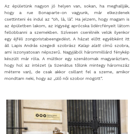
Az épületünk nagyon jó helyen van, sokan, ha meghallják,
hogy a rue Bonaparte-on vagyunk, már elkezdenek
csettinteni és indul az “oh, là, là”. Ha jelzem, hogy magam is
az épületben lakom, az irigység aprócska lidércfényeit látom
fellobbanni a szemekben. Szívesen cserélnék velük ilyenkor
egy éjféli zongoristabeengedést. A házat előtt egyébként itt
áll Lapis András szegedi szobrász
Kalap alatt
című szobra,
ami iszonyatosan népszerű. Nagyjából hárommilliárd fénykép
készült már róla. A múltkor egy szenátornak magyaráztam,
hogy hol az intézet (a Szenátus tőlünk mintegy háromszáz
méterre van), de csak akkor csillant fel a szeme, amikor
mondtam neki, hogy az „ülő női szobor mögött”.