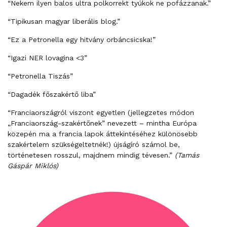
“Nekem ilyen balos ultra polkorrekt tyúkok ne pofázzanak.”
“Tipikusan magyar liberális blog.”
“Ez a Petronella egy hitvány orbáncsicska!”
“Igazi NER lovagina <3”
“Petronella Tiszás”
“Dagadék főszakértő liba”
“Franciaországról viszont egyetlen (jellegzetes módon
„Franciaország-szakértőnek” nevezett – mintha Európa
közepén ma a francia lapok áttekintéséhez különösebb
szakértelem szükségeltetnék!) újságíró számol be,
történetesen rosszul, majdnem mindig tévesen.”
(Tamás
Gáspár Miklós)