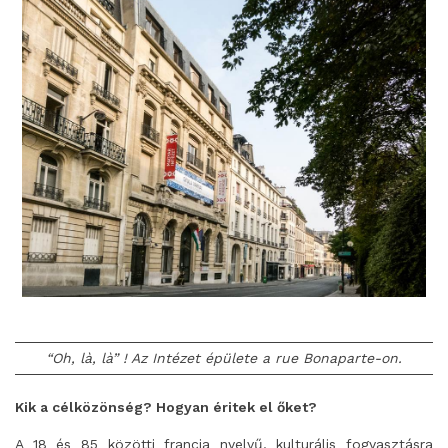
“Oh, là, là” ! Az Intézet épülete a rue Bonaparte-on.
Kik a célközönség? Hogyan éritek el őket?
A 18 és 85 közötti francia nyelvű, kulturális fogyasztásra