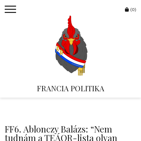
Skip
Cart
to
(0)
content
FRANCIA POLITIKA
FF6. Ablonczy Balázs: “Nem
tudnám a TEÁOR-lista olyan