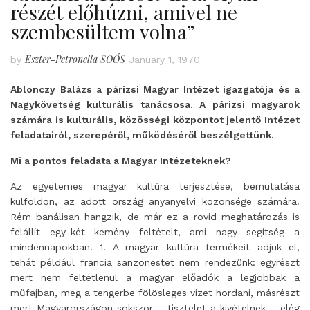
részét előhúzni, amivel ne
szembesültem volna”
Eszter-Petronella SOÓS
by
January 1, 1970
Ablonczy Balázs a párizsi Magyar Intézet igazgatója és a
Nagykövetség kulturális tanácsosa. A párizsi magyarok
számára is kulturális, közösségi központot jelentő Intézet
feladatairól, szerepéről, működéséről beszélgettünk.
Mi a pontos feladata a Magyar Intézeteknek?
Az egyetemes magyar kultúra terjesztése, bemutatása
külföldön, az adott ország anyanyelvi közönsége számára.
Rém banálisan hangzik, de már ez a rövid meghatározás is
felállít egy-két kemény feltételt, ami nagy segítség a
mindennapokban. 1. A magyar kultúra termékeit adjuk el,
tehát például francia sanzonestet nem rendezünk: egyrészt
mert nem feltétlenül a magyar előadók a legjobbak a
műfajban, meg a tengerbe fölösleges vizet hordani, másrészt
mert Magyarországon sokszor – tisztelet a kivételnek – elég