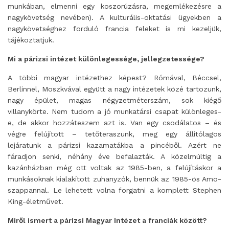
munkában, elmenni egy koszorúzásra, megemlékezésre a
nagykövetség nevében). A kulturális-oktatási ügyekben a
nagykövetséghez forduló francia feleket is mi kezeljük,
tájékoztatjuk.
Mi a párizsi intézet különlegessége, jellegzetessége?
A többi magyar intézethez képest? Rómával, Béccsel,
Berlinnel, Moszkvával együtt a nagy intézetek közé tartozunk,
nagy épület, magas négyzetméterszám, sok kiégő
villanykörte. Nem tudom a jó munkatársi csapat különleges-
e, de akkor hozzáteszem azt is. Van egy csodálatos – és
végre felújított – tetőteraszunk, meg egy állítólagos
lejáratunk a párizsi kazamatákba a pincéből. Azért ne
fáradjon senki, néhány éve befalazták. A közelmúltig a
kazánházban még ott voltak az 1985-ben, a felújításkor a
munkásoknak kialakított zuhanyzók, bennük az 1985-ös Amo-
szappannal. Le lehetett volna forgatni a komplett Stephen
King-életművet.
Miről ismert a párizsi Magyar Intézet a franciák között?