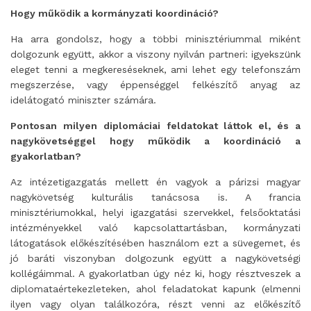
Hogy működik a kormányzati koordináció?
Ha arra gondolsz, hogy a többi minisztériummal miként
dolgozunk együtt, akkor a viszony nyilván partneri: igyekszünk
eleget tenni a megkereséseknek, ami lehet egy telefonszám
megszerzése, vagy éppenséggel felkészítő anyag az
idelátogató miniszter számára.
Pontosan milyen diplomáciai feldatokat láttok el, és a
nagykövetséggel hogy működik a koordináció a
gyakorlatban?
Az intézetigazgatás mellett én vagyok a párizsi magyar
nagykövetség kulturális tanácsosa is. A francia
minisztériumokkal, helyi igazgatási szervekkel, felsőoktatási
intézményekkel való kapcsolattartásban, kormányzati
látogatások előkészítésében használom ezt a süvegemet, és
jó baráti viszonyban dolgozunk együtt a nagykövetségi
kollégáimmal. A gyakorlatban úgy néz ki, hogy résztveszek a
diplomataértekezleteken, ahol feladatokat kapunk (elmenni
ilyen vagy olyan találkozóra, részt venni az előkészítő