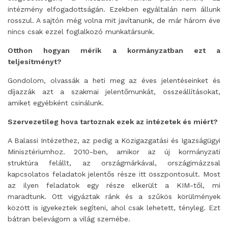
intézmény elfogadottságán. Ezekben egyáltalán nem állunk
rosszul. A sajtón még volna mit javítanunk, de már három éve
nincs csak ezzel foglalkozó munkatársunk.
Otthon hogyan mérik a kormányzatban ezt a
teljesítményt?
Gondolom, olvassák a heti meg az éves jelentéseinket és
díjazzák azt a szakmai jelentőmunkát, összeállításokat,
amiket egyébként csinálunk.
Szervezetileg hova tartoznak ezek az intézetek és miért?
A Balassi Intézethez, az pedig a Közigazgatási és Igazságügyi
Minisztériumhoz. 2010-ben, amikor az új kormányzati
struktúra felállt, az országmárkával, országimázzsal
kapcsolatos feladatok jelentős része itt összpontosult. Most
az ilyen feladatok egy része elkerült a KIM-től, mi
maradtunk. Ott vigyáztak ránk és a szűkös körülmények
között is igyekeztek segíteni, ahol csak lehetett, tényleg. Ezt
bátran belevágom a világ szemébe.