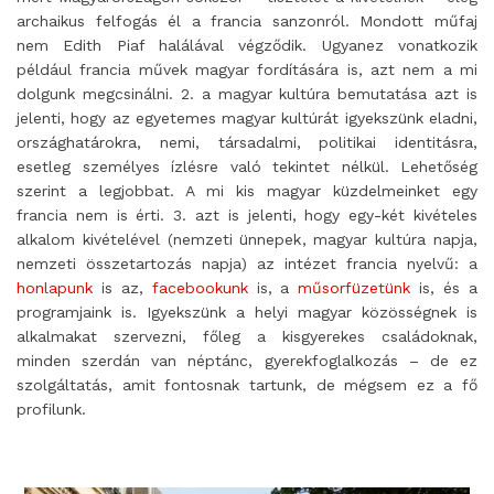
archaikus felfogás él a francia sanzonról. Mondott műfaj
nem Edith Piaf halálával végződik. Ugyanez vonatkozik
például francia művek magyar fordítására is, azt nem a mi
dolgunk megcsinálni. 2. a magyar kultúra bemutatása azt is
jelenti, hogy az egyetemes magyar kultúrát igyekszünk eladni,
országhatárokra, nemi, társadalmi, politikai identitásra,
esetleg személyes ízlésre való tekintet nélkül. Lehetőség
szerint a legjobbat. A mi kis magyar küzdelmeinket egy
francia nem is érti. 3. azt is jelenti, hogy egy-két kivételes
alkalom kivételével (nemzeti ünnepek, magyar kultúra napja,
nemzeti összetartozás napja) az intézet francia nyelvű: a
honlapunk
is az,
facebookunk
is, a
műsorfüzetünk
is, és a
programjaink is. Igyekszünk a helyi magyar közösségnek is
alkalmakat szervezni, főleg a kisgyerekes családoknak,
minden szerdán van néptánc, gyerekfoglalkozás – de ez
szolgáltatás, amit fontosnak tartunk, de mégsem ez a fő
profilunk.