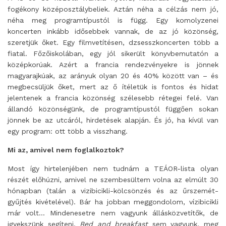
fogékony középosztálybeliek. Aztán néha a célzás nem jó,
néha meg programtípustól is függ. Egy komolyzenei
koncerten inkább idősebbek vannak, de az jó közönség,
szeretjük őket. Egy filmvetítésen, dzsesszkoncerten több a
fiatal. Főzőiskolában, egy jól sikerült könyvbemutatón a
középkorúak. Azért a francia rendezvényekre is jönnek
magyarajkúak, az arányuk olyan 20 és 40% között van – és
megbecsüljük őket, mert az ő ítéletük is fontos és hidat
jelentenek a francia közönség szélesebb rétegei felé. Van
állandó közönségünk, de programtípustól függően sokan
jönnek be az utcáról, hirdetések alapján. És jó, ha kívül van
egy program: ott több a visszhang.
Mi az, amivel nem foglalkoztok?
Most így hirtelenjében nem tudnám a TEÁOR-lista olyan
részét előhúzni, amivel ne szembesültem volna az elmúlt 30
hónapban (talán a vizibicikli-kölcsönzés és az űrszemét-
gyűjtés kivételével). Bár ha jobban meggondolom, vízibicikli
már volt… Mindenesetre nem vagyunk állásközvetítők, de
igyekszünk segíteni.
Bed and breakfast
sem vagyunk, meg