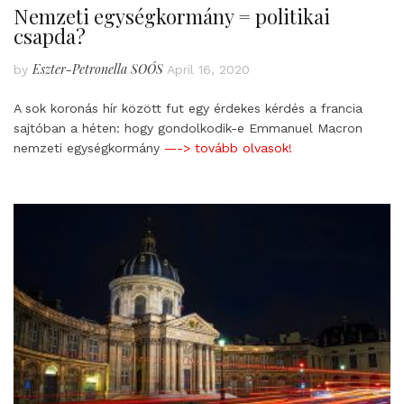
Nemzeti egységkormány = politikai
csapda?
Eszter-Petronella SOÓS
by
April 16, 2020
A sok koronás hír között fut egy érdekes kérdés a francia
sajtóban a héten: hogy gondolkodik-e Emmanuel Macron
nemzeti egységkormány
—-> tovább olvasok!