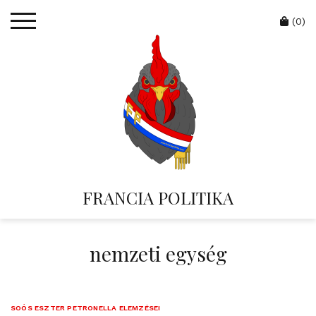
Skip
Cart
to
(0)
content
FRANCIA POLITIKA
nemzeti egység
SOÓS ESZTER PETRONELLA ELEMZÉSEI