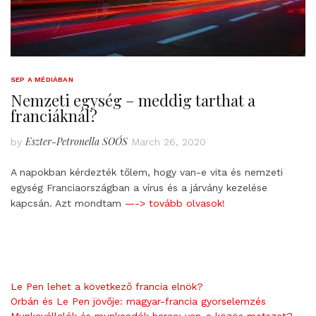
SEP A MÉDIÁBAN
Nemzeti egység – meddig tarthat a
franciáknál?
Eszter-Petronella SOÓS
by
March 26, 2020
A napokban kérdezték tőlem, hogy van-e vita és nemzeti
egység Franciaországban a vírus és a járvány kezelése
kapcsán. Azt mondtam
—-> tovább olvasok!
Le Pen lehet a következő francia elnök?
Orbán és Le Pen jövője: magyar-francia gyorselemzés
Munkavállalók és munkaadók harca: van-e közös metszet?