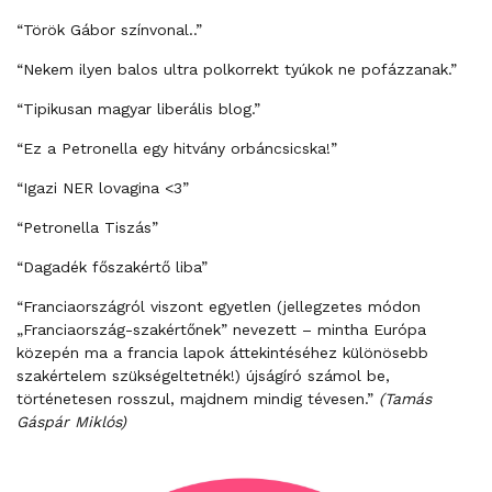
“Török Gábor színvonal..”
“Nekem ilyen balos ultra polkorrekt tyúkok ne pofázzanak.”
“Tipikusan magyar liberális blog.”
“Ez a Petronella egy hitvány orbáncsicska!”
“Igazi NER lovagina <3”
“Petronella Tiszás”
“Dagadék főszakértő liba”
“Franciaországról viszont egyetlen (jellegzetes módon
„Franciaország-szakértőnek” nevezett – mintha Európa
közepén ma a francia lapok áttekintéséhez különösebb
szakértelem szükségeltetnék!) újságíró számol be,
történetesen rosszul, majdnem mindig tévesen.”
(Tamás
Gáspár Miklós)