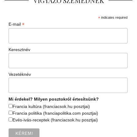
VIGYÁZÓ SZEMEDNEK
*
indicates required
*
E-mail
Keresztnév
Vezetéknév
Mi érdekel? Milyen posztokról értesítsünk?
Francia kultúra (franciacsok.hu posztjai)
Francia politika (franciapolitika.com posztjai)
Evés-ivás-receptek (franciacsok.hu posztjai)