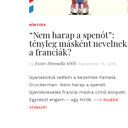
KÖNYVEK
“Nem harap a spenót”:
tényleg másként nevelnek
a franciák?
Eszter-Petronella SOÓS
by
September 15, 2018
Gyanakodva vettem a kezembe Pamela
Druckerman Nem harap a spenót.
Gyereknevelés francia módra című könyvét.
Egyrészt engem – úgy hírlik
—-> tovább
olvasok!