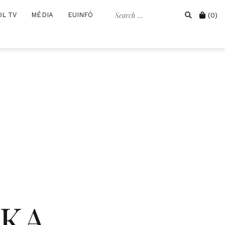
Search
Cart
OL TV
MÉDIA
EUINFÓ
(0)
for:
IKA