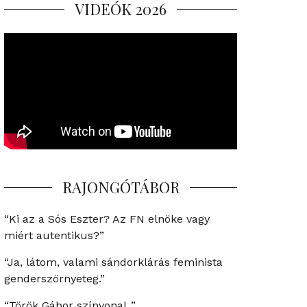
VIDEÓK 2026
RAJONGÓTÁBOR
“Ki az a Sós Eszter? Az FN elnöke vagy
miért autentikus?”
“Ja, látom, valami sándorklárás feminista
genderszörnyeteg.”
“Török Gábor színvonal..”