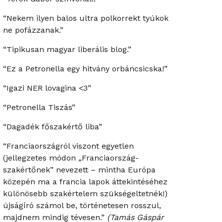
“Nekem ilyen balos ultra polkorrekt tyúkok
ne pofázzanak.”
“Tipikusan magyar liberális blog.”
“Ez a Petronella egy hitvány orbáncsicska!”
“Igazi NER lovagina <3”
“Petronella Tiszás”
“Dagadék főszakértő liba”
“Franciaországról viszont egyetlen
(jellegzetes módon „Franciaország-
szakértőnek” nevezett – mintha Európa
közepén ma a francia lapok áttekintéséhez
különösebb szakértelem szükségeltetnék!)
újságíró számol be, történetesen rosszul,
majdnem mindig tévesen.”
(Tamás Gáspár