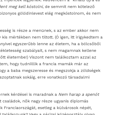
ent meg kell kóstolni
, de semmit nem kötelező
 a bizonyos gölödinlevest elég megkóstolnom, és nem
desség is része a menünek, s az ember akkor nem
kis mértékben nem tiltott. (Ó igen, itt irigykedtem a
nyivel egyszerűbb lenne az életem, ha a bölcsőből
tékletesség szabályait, s nem magamnak kellene
nőtt életembe!) Viszont nem találkoztam azzal az
ltem, hogy tudniillik a francia mamák már az
 hogy a baba megszeresse és megszokja a zöldségek
 szoptatnak sokáig, erre vonatkozó társadalmi
ernek kérdései is maradnak a
Nem harap a spenót
lt családok, nők nagy része ugyanis diplomás
k Franciaországát, esetleg a külvárosok népét,
 találkozunk? Vagy a párizsi középosztály olyan,