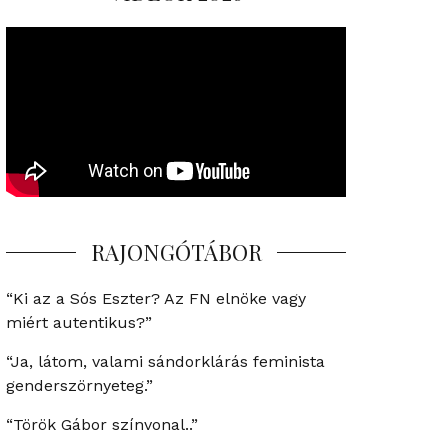
RAJONGÓTÁBOR
“Ki az a Sós Eszter? Az FN elnöke vagy
miért autentikus?”
“Ja, látom, valami sándorklárás feminista
genderszörnyeteg.”
“Török Gábor színvonal..”