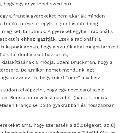
 hogy egy anya lehet szexi nő).
hogy a francia gyerekeket nem akarják minden
usztráció tűrése az egyik legfontosabb dolog –
 meg kell tanulniuk. A gyereket egyben racionális
ásokat is ehhez igazítják. Ezek a racionális a
is kapnak abban, hogy a szülők által meghatározott
) önálló döntéseket hozzanak,
ly kialakításának a módja, üzeni Druckman, hogy a
 kérésére. De amikor nemet mondunk, azt
gyarázva azt is, hogy miért “nem” a válasz.
 tudom elképzelni, hogy egy nevelésről szóló
es Rousseau nevelési nézeteit (bár a franciák
etesen Françoise Dolto gyakrabban és hosszabban
erekeket arra, hogy szeressék a zöldségeket, az új
az ínyencek legyenek. Kedvencem a “kínáld újra és