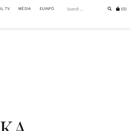
Search
Cart
OL TV
MÉDIA
EUINFÓ
(0)
for:
IKA