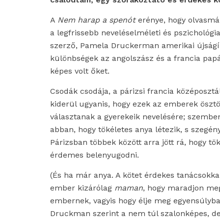
A
Nem harap a spenót
erénye, hogy olvasmán
a legfrissebb neveléselméleti és pszichológi
szerző, Pamela Druckerman amerikai újságír
különbségek az angolszász és a francia pa
képes volt őket.
Csodák csodája, a párizsi francia középosztál
kiderül ugyanis, hogy ezek az emberek öszt
választanak a gyerekeik nevelésére; szembe
abban, hogy tökéletes anya létezik, s szegé
Párizsban többek között arra jött rá, hogy t
érdemes belenyugodni.
(És ha már anya. A kötet érdekes tanácsokkal
ember kizárólag
maman
, hogy maradjon meg
embernek, vagyis hogy élje meg egyensúlyb
Druckman szerint a nem túl szalonképes, de