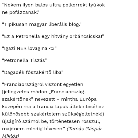
“Nekem ilyen balos ultra polkorrekt tyúkok
ne pofázzanak.”
“Tipikusan magyar liberális blog.”
“Ez a Petronella egy hitvány orbáncsicska!”
“Igazi NER lovagina <3”
“Petronella Tiszás”
“Dagadék főszakértő liba”
“Franciaországról viszont egyetlen
(jellegzetes módon „Franciaország-
szakértőnek” nevezett – mintha Európa
közepén ma a francia lapok áttekintéséhez
különösebb szakértelem szükségeltetnék!)
újságíró számol be, történetesen rosszul,
majdnem mindig tévesen.”
(Tamás Gáspár
Miklós)