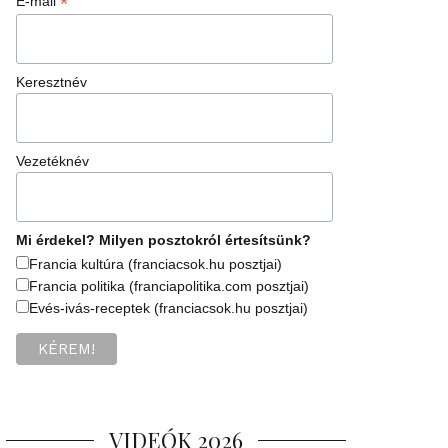
*
E-mail
Keresztnév
Vezetéknév
Mi érdekel? Milyen posztokról értesítsünk?
Francia kultúra (franciacsok.hu posztjai)
Francia politika (franciapolitika.com posztjai)
Evés-ivás-receptek (franciacsok.hu posztjai)
VIDEÓK 2026