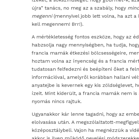
újra” tanács, no meg az a szabály, hogy
mind
megenni
(mennyivel jobb lett volna, ha azt
kell megennem! Brr!).
A mértékletesség fontos eszköze, hogy az é
habzsolja nagy mennyiségben, ha tudja, hogy 
francia mamák étkezési bölcsességeire, men
hoztam volna az ínyencség és a francia mér
tudatosan felfedezni és beépíteni őket a fel
információval, amelyről korábban hallani vé
anyatejbe is kevernek egy kis zöldséglevet,
ízeit. Mint kiderült, a francia mamák nem is
nyomás nincs rajtuk.
Ugyanakkor kár lenne tagadni, hogy az emb
elolvasása után. A megszólaltatott-megfigye
középosztálybeli. Vajon ha megnézzük a vidé
akkor is ilyen működő nevelési módszerekkel