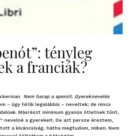
enót”: tényleg
k a franciák?
ruckerman
Nem harap a spenót. Gyereknevelés
 – úgy hírlik legalábbis – neveltek; de nincs
dalúak. Másrészt minimum gyanús ötletnek tűnt,
 nevelné a gyerekeit. De azt persze éreztem,
jtott a kíváncsiság, hátha megtudom, miben. Nem
önyvvel töltöttem a hétvégém.