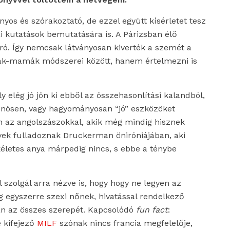
yos és szórakoztató, de ezzel együtt kísérletet tesz
ai kutatások bemutatására is. A Párizsban élő
ó. Így nemcsak látványosan kiverték a szemét a
pák-mamák módszerei között, hanem értelmezni is
y elég jó jön ki ebből az összehasonlítási kalandból,
önösen, vagy hagyományosan “jó” eszközöket
n az angolszászokkal, akik még mindig hisznek
nyek fulladoznak Druckerman öniróniájában, aki
ökéletes anya márpedig nincs, s ebbe a ténybe
 szolgál arra nézve is, hogy hogy ne legyen az
 egyszerre szexi nőnek, hivatással rendelkező
an az összes szerepét. Kapcsolódó
fun fact
:
 kifejező
MILF
szónak nincs francia megfelelője,