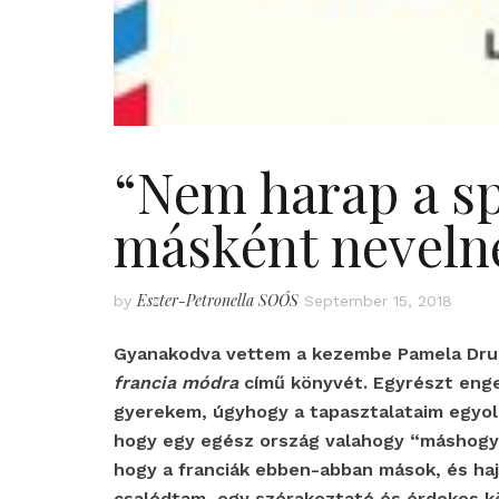
“Nem harap a sp
másként nevelne
Eszter-Petronella SOÓS
by
September 15, 2018
Gyanakodva vettem a kezembe Pamela D
francia módra
című könyvét. Egyrészt engem
gyerekem, úgyhogy a tapasztalataim egyol
hogy egy egész ország valahogy “máshogy”
hogy a franciák ebben-abban mások, és ha
csalódtam, egy szórakoztató és érdekes k