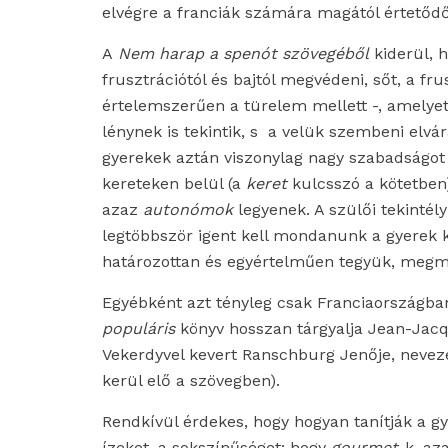
elvégre a franciák számára magától értetődő,
A
Nem harap a spenót szövegéből
kiderül, 
frusztrációtól és bajtól megvédeni, sőt, a fr
értelemszerűen a türelem mellett -, amelyet
lénynek is tekintik, s a velük szembeni elvár
gyerekek aztán viszonylag nagy szabadságot 
kereteken belül (a
keret
kulcsszó a kötetben
azaz
autonómok
legyenek. A szülői tekinté
legtöbbször igent kell mondanunk a gyerek
határozottan és egyértelműen tegyük, megma
Egyébként azt tényleg csak Franciaországban
populáris
könyv hosszan tárgyalja Jean-Jacqu
Vekerdyvel kevert Ranschburg Jenője, nevez
kerül elő a szövegben).
Rendkívül érdekes, hogy hogyan tanítják a gy
ízeket, a sokszínűséget: hogy
gourmet
-k, az