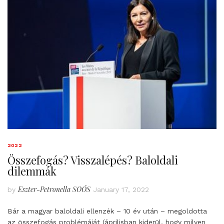
2022
Összefogás? Visszalépés? Baloldali
dilemmák
Eszter-Petronella SOÓS
by
January 17, 2022
Bár a magyar baloldali ellenzék – 10 év után – megoldotta
az összefogás problémáját (áprilisban kiderül, hogy milyen