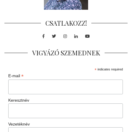
CSATLAKOZZ!
Facebook
Twitter
Instagram
LinkedIn
Youtube
VIGYÁZÓ SZEMEDNEK
*
indicates required
*
E-mail
Keresztnév
Vezetéknév