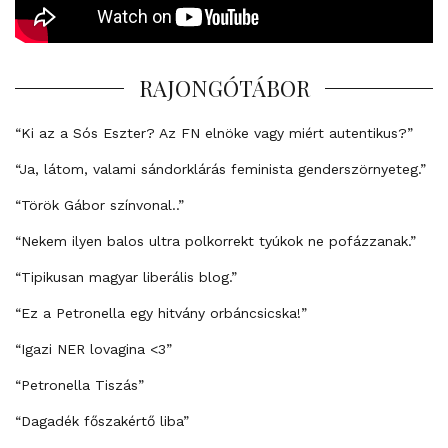
RAJONGÓTÁBOR
“Ki az a Sós Eszter? Az FN elnöke vagy miért autentikus?”
“Ja, látom, valami sándorklárás feminista genderszörnyeteg.”
“Török Gábor színvonal..”
“Nekem ilyen balos ultra polkorrekt tyúkok ne pofázzanak.”
“Tipikusan magyar liberális blog.”
“Ez a Petronella egy hitvány orbáncsicska!”
“Igazi NER lovagina <3”
“Petronella Tiszás”
“Dagadék főszakértő liba”