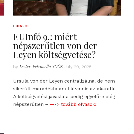
EUINFÓ
EUInfó 9.: miért
népszerűtlen von der
Leyen költségvetése?
Eszter-Petronella SOÓS
by
July 29, 2025
Ursula von der Leyen centralizálna, de nem
sikerült maradéktalanul átvinnie az akaratát.
A költségvetési javaslata pedig egyelőre elég
népszerűtlen –
—-> tovább olvasok!