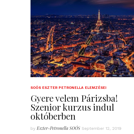
SOÓS ESZTER PETRONELLA ELEMZÉSEI
Gyere velem Párizsba!
Szenior kurzus indul
októberben
Eszter-Petronella SOÓS
by
September 12, 2019