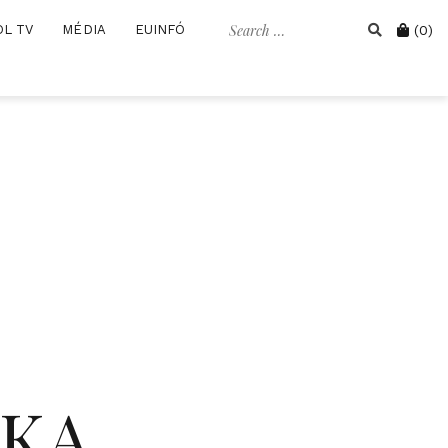
Search
Cart
OL TV
MÉDIA
EUINFÓ
(0)
for:
IKA