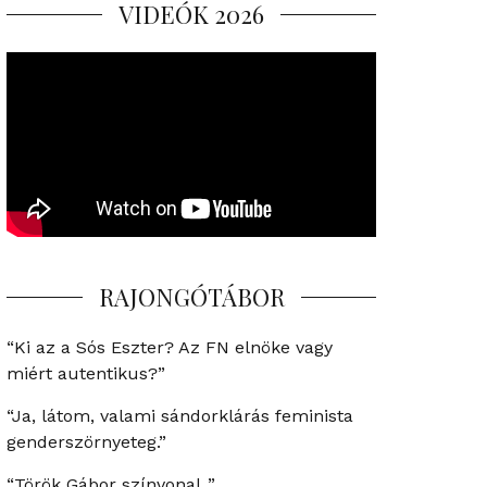
VIDEÓK 2026
RAJONGÓTÁBOR
“Ki az a Sós Eszter? Az FN elnöke vagy
miért autentikus?”
“Ja, látom, valami sándorklárás feminista
genderszörnyeteg.”
“Török Gábor színvonal..”