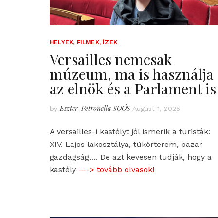
HELYEK, FILMEK, ÍZEK
Versailles nemcsak
múzeum, ma is használja
az elnök és a Parlament is
Eszter-Petronella SOÓS
by
August 1, 2025
A versailles-i kastélyt jól ismerik a turisták:
XIV. Lajos lakosztálya, tükörterem, pazar
gazdagság…. De azt kevesen tudják, hogy a
kastély
—-> tovább olvasok!