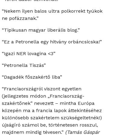
“Nekem ilyen balos ultra polkorrekt tyúkok
ne pofázzanak.”
“Tipikusan magyar liberális blog.”
“Ez a Petronella egy hitvány orbáncsicska!”
“Igazi NER lovagina <3”
“Petronella Tiszás”
“Dagadék főszakértő liba”
“Franciaországról viszont egyetlen
(jellegzetes módon „Franciaország-
szakértőnek” nevezett – mintha Európa
közepén ma a francia lapok áttekintéséhez
különösebb szakértelem szükségeltetnék!)
újságíró számol be, történetesen rosszul,
majdnem mindig tévesen.”
(Tamás Gáspár