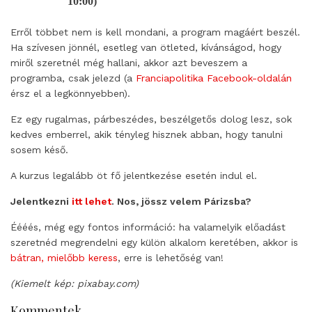
10:00)
Erről többet nem is kell mondani, a program magáért beszél.
Ha szívesen jönnél, esetleg van ötleted, kívánságod, hogy
miről szeretnél még hallani, akkor azt beveszem a
programba, csak jelezd (a
Franciapolitika
Facebook-oldalán
érsz el a legkönnyebben).
Ez egy rugalmas, párbeszédes, beszélgetős dolog lesz, sok
kedves emberrel, akik tényleg hisznek abban, hogy tanulni
sosem késő.
A kurzus legalább öt fő jelentkezése esetén indul el.
Jelentkezni
itt lehet
. Nos, jössz velem Párizsba?
Éééés, még egy fontos információ: ha valamelyik előadást
szeretnéd megrendelni egy külön alkalom keretében, akkor is
bátran, mielőbb keress
, erre is lehetőség van!
(Kiemelt kép: pixabay.com)
Kommentek