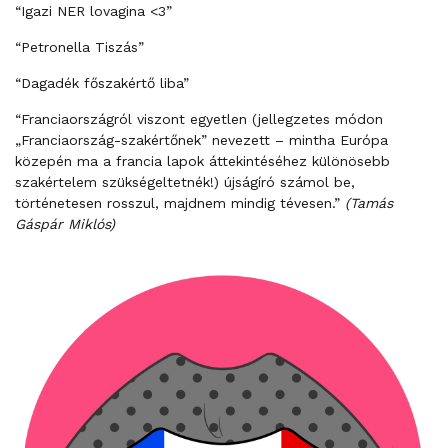
“Igazi NER lovagina <3”
“Petronella Tiszás”
“Dagadék főszakértő liba”
“Franciaországról viszont egyetlen (jellegzetes módon
„Franciaország-szakértőnek” nevezett – mintha Európa
közepén ma a francia lapok áttekintéséhez különösebb
szakértelem szükségeltetnék!) újságíró számol be,
történetesen rosszul, majdnem mindig tévesen.”
(Tamás
Gáspár Miklós)