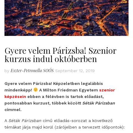
Gyere velem Párizsba! Szenior
kurzus indul októberben
Eszter-Petronella SOÓS
by
September 12, 2019
Gyere velem Párizsba! Képzeletben legalábbis
mindenképp!
A Milton Friedman Egyetem
szenior
képzésein
ebben a félévben is tartok előadást,
pontosabban kurzust, többek között
Séták Párizsban
címmel.
A
Séták Párizsban
című előadás-sorozat a következő
témákat járja majd körül (zárójelben a tervezett időpontok):