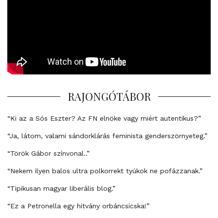
RAJONGÓTÁBOR
“Ki az a Sós Eszter? Az FN elnöke vagy miért autentikus?”
“Ja, látom, valami sándorklárás feminista genderszörnyeteg.”
“Török Gábor színvonal..”
“Nekem ilyen balos ultra polkorrekt tyúkok ne pofázzanak.”
“Tipikusan magyar liberális blog.”
“Ez a Petronella egy hitvány orbáncsicska!”