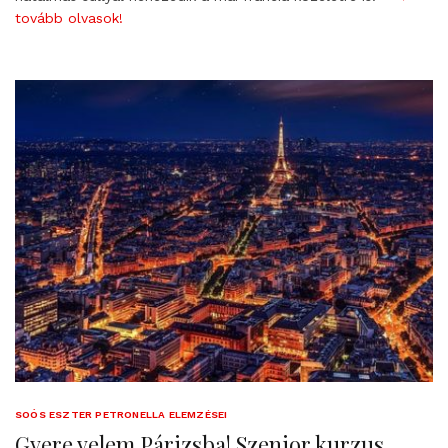
tovább olvasok!
SOÓS ESZTER PETRONELLA ELEMZÉSEI
Gyere velem Párizsba! Szenior kurzus