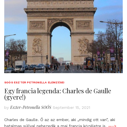
SOÓS ESZTER PETRONELLA ELEMZÉSEI
Egy francia legenda: Charles de Gaulle
(gyere!)
Eszter-Petronella SOÓS
by
September 15, 2021
Charles de Gaulle. Ő az az ember, aki „mindig ott van”, aki
hatalmas súllyal nehezedik a mai francia közéletre is.
—->