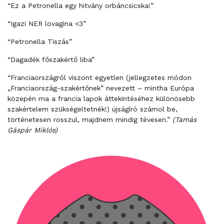
“Ez a Petronella egy hitvány orbáncsicska!”
“Igazi NER lovagina <3”
“Petronella Tiszás”
“Dagadék főszakértő liba”
“Franciaországról viszont egyetlen (jellegzetes módon
„Franciaország-szakértőnek” nevezett – mintha Európa
közepén ma a francia lapok áttekintéséhez különösebb
szakértelem szükségeltetnék!) újságíró számol be,
történetesen rosszul, majdnem mindig tévesen.”
(Tamás
Gáspár Miklós)