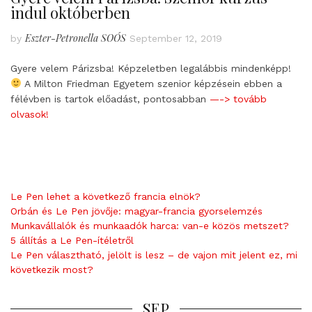
indul októberben
Eszter-Petronella SOÓS
by
September 12, 2019
Gyere velem Párizsba! Képzeletben legalábbis mindenképp!
A Milton Friedman Egyetem szenior képzésein ebben a
félévben is tartok előadást, pontosabban
—-> tovább
olvasok!
Le Pen lehet a következő francia elnök?
Orbán és Le Pen jövője: magyar-francia gyorselemzés
Munkavállalók és munkaadók harca: van-e közös metszet?
5 állítás a Le Pen-ítéletről
Le Pen választható, jelölt is lesz – de vajon mit jelent ez, mi
következik most?
SEP