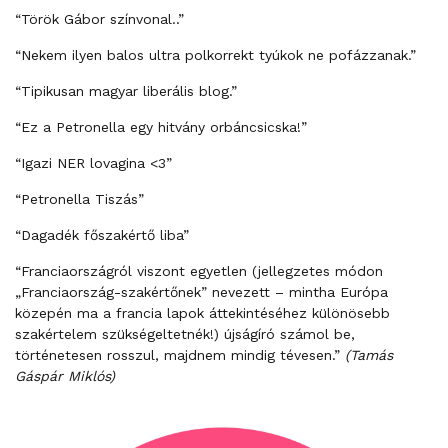
“Török Gábor színvonal..”
“Nekem ilyen balos ultra polkorrekt tyúkok ne pofázzanak.”
“Tipikusan magyar liberális blog.”
“Ez a Petronella egy hitvány orbáncsicska!”
“Igazi NER lovagina <3”
“Petronella Tiszás”
“Dagadék főszakértő liba”
“Franciaországról viszont egyetlen (jellegzetes módon
„Franciaország-szakértőnek” nevezett – mintha Európa
közepén ma a francia lapok áttekintéséhez különösebb
szakértelem szükségeltetnék!) újságíró számol be,
történetesen rosszul, majdnem mindig tévesen.”
(Tamás
Gáspár Miklós)