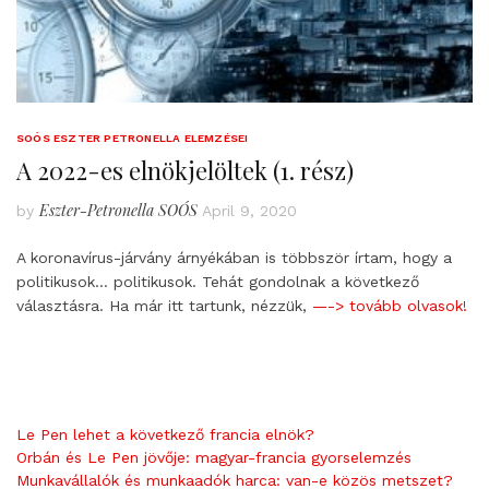
SOÓS ESZTER PETRONELLA ELEMZÉSEI
A 2022-es elnökjelöltek (1. rész)
Eszter-Petronella SOÓS
by
April 9, 2020
A koronavírus-járvány árnyékában is többször írtam, hogy a
politikusok… politikusok. Tehát gondolnak a következő
választásra. Ha már itt tartunk, nézzük,
—-> tovább olvasok!
Le Pen lehet a következő francia elnök?
Orbán és Le Pen jövője: magyar-francia gyorselemzés
Munkavállalók és munkaadók harca: van-e közös metszet?