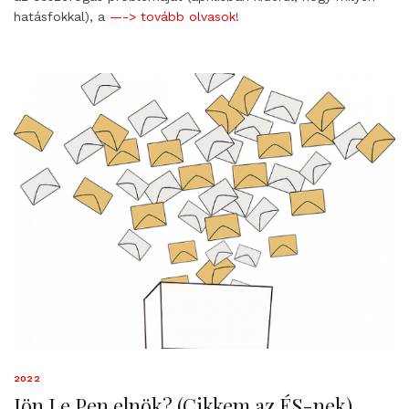
hatásfokkal), a
—-> tovább olvasok!
2022
Jön Le Pen elnök? (Cikkem az ÉS-nek)