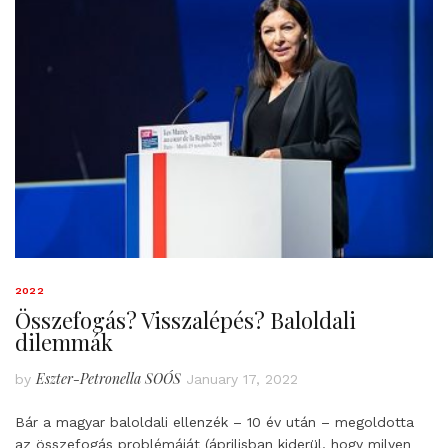
2022
Összefogás? Visszalépés? Baloldali
dilemmák
Eszter-Petronella SOÓS
by
January 17, 2022
Bár a magyar baloldali ellenzék – 10 év után – megoldotta
az összefogás problémáját (áprilisban kiderül, hogy milyen