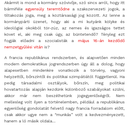
Akármit is mond a kormány szóvivője, szó sincs arról, hogy itt
bármiféle
egyensúly teremtődne
a szakszervezeti jogok, a
tiltakozás joga, meg a köztársasági jog között. Az lenne a
kormánypárti üzenet, hogy aki a mi kutyánk kölyke és
ideológiai okokból tör-zúz, az nemes és igazságos tettet
követ el, aki meg csak úgy, az büntetendő? Tényleg ezt
fogják előadni a szocialisták a
május 16-án kezdődő
nemzetgyűlési vitán
is?
A francia republikánus rendszerben, és alapvetően minden
modern demokratikus jogrendszerben úgy áll a dolog, hogy
alapesetben mindenkire vonatkozik a törvény, vagyoni
helyzettől, bőrszíntől és politikai szimpátiától függetlenül. Ha
pedig társadalmi osztályok, bőrszín, meg politikai
hovatartozás alapján kezdünk különböző szabályokat szülni,
akkor már nem beszélhetünk jogegyenlőségről. Nem
mellesleg volt ilyen a történelemben, például a republikánus
egyenlőség gondolatát felvető nagy francia forradalom előtt,
csak akkor ugye nem a “munkás” volt a kedvezményezett,
hanem a ló másik oldala…