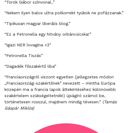
“Török Gábor színvonal..”
“Nekem ilyen balos ultra polkorrekt tyúkok ne pofázzanak.”
“Tipikusan magyar liberális blog.”
“Ez a Petronella egy hitvány orbáncsicska!”
“Igazi NER lovagina <3”
“Petronella Tiszás”
“Dagadék főszakértő liba”
“Franciaországról viszont egyetlen (jellegzetes módon
„Franciaország-szakértőnek” nevezett – mintha Európa
közepén ma a francia lapok áttekintéséhez különösebb
szakértelem szükségeltetnék!) újságíró számol be,
történetesen rosszul, majdnem mindig tévesen.”
(Tamás
Gáspár Miklós)