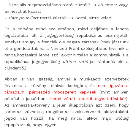
– Szociális megmozduláson törtél-zúztál? -> Jó ember vagy,
amnesztiát kapsz!
–
L’art pour l’art
törtél-zúztál? -> Bocsi, sittre Veled!
Ez a törvény mind szellemében, mind céljában a lehető
legtávolabb áll a jogegyenlőség republikánus eszméjétől,
amelyet amúgy a franciák oly nagyra tartanak (csak játszunk
el a gondolattal: ha a Nemzeti Front szélsőjobbos híveinek a
randalírozásairól lenne szó, akkor hirtelen a kommunisták is a
republikánus jogegyenlőség
ultima ratió
-ját rántanák elő a
cilinderből).
Abban is van igazság, amivel a munkaadói szervezetek
érvelnek: a törvény felhívás keringőre, és
nem igazán a
társadalmi párbeszéd módszereit képviseli
(mint amilyen
például a januárban
sikerrel zárult tripartit egyeztetési kör
).
Az amnesztia-törvény a jelen állapotában azt üzeni, hogy
törhetsz, zúzhatsz, rongálhatsz: szakszervezeti aktivistaként
jogod van hozzá, ha meg nincs, akkor majd utólag
lepapírozzuk, hogy legyen.