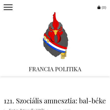
Skip
Cart
to
(0)
content
FRANCIA POLITIKA
121. Szociális amnesztia: bal-béke