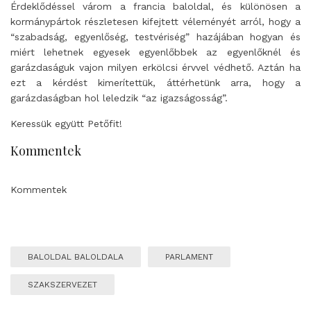
Érdeklődéssel várom a francia baloldal, és különösen a
kormánypártok részletesen kifejtett véleményét arról, hogy a
“szabadság, egyenlőség, testvériség” hazájában hogyan és
miért lehetnek egyesek egyenlőbbek az egyenlőknél és
garázdaságuk vajon milyen erkölcsi érvvel védhető. Aztán ha
ezt a kérdést kimerítettük, áttérhetünk arra, hogy a
garázdaságban hol leledzik “az igazságosság”.
Keressük együtt Petőfit!
Kommentek
Kommentek
BALOLDAL BALOLDALA
PARLAMENT
SZAKSZERVEZET