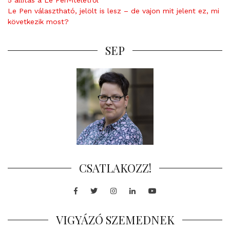
5 állítás a Le Pen-ítéletről
Le Pen választható, jelölt is lesz – de vajon mit jelent ez, mi
következik most?
SEP
CSATLAKOZZ!
Facebook
Twitter
Instagram
LinkedIn
Youtube
VIGYÁZÓ SZEMEDNEK