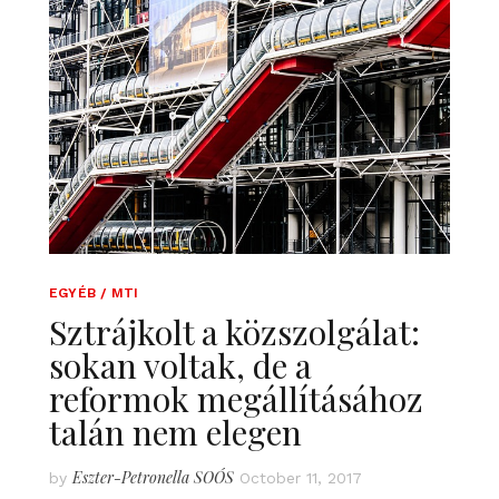
EGYÉB / MTI
Sztrájkolt a közszolgálat:
sokan voltak, de a
reformok megállításához
talán nem elegen
Eszter-Petronella SOÓS
by
October 11, 2017