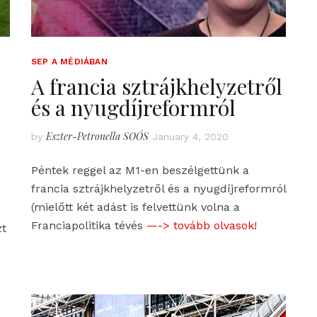
SEP A MÉDIÁBAN
A francia sztrájkhelyzetről
és a nyugdíjreformról
Eszter-Petronella SOÓS
by
January 4, 2020
Péntek reggel az M1-en beszélgettünk a
francia sztrájkhelyzetről és a nyugdíjreformról
(mielőtt két adást is felvettünk volna a
Franciapolitika tévés
—-> tovább olvasok!
zt