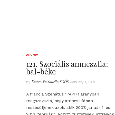
ARCHIV
121. Szociális amnesztia:
bal-béke
Eszter-Petronella SOÓS
by
January 1, 1970
A francia Szenátus 174-171 arányban
megszavazta, hogy amnesztiában
részesüljenek azok, akik 2007. január 1. és
2013. február 1. között, tüntetések, sztrájkok,