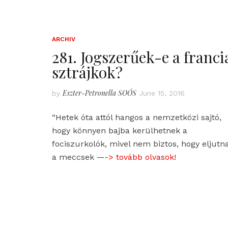
ARCHIV
281. Jogszerűek-e a franci
sztrájkok?
Eszter-Petronella SOÓS
by
June 15, 2016
“Hetek óta attól hangos a nemzetközi sajtó,
hogy könnyen bajba kerülhetnek a
fociszurkolók, mivel nem biztos, hogy eljutn
a meccsek
—-> tovább olvasok!