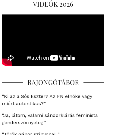
VIDEÓK 2026
RAJONGÓTÁBOR
“Ki az a Sós Eszter? Az FN elnöke vagy
miért autentikus?”
“Ja, látom, valami sándorklárás feminista
genderszörnyeteg.”
“Török Gábor színvonal..”