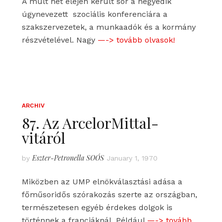
A múlt hét elején került sor a negyedik
úgynevezett szociális konferenciára a
szakszervezetek, a munkaadók és a kormány
részvételével. Nagy
—-> tovább olvasok!
ARCHIV
87. Az ArcelorMittal-
vitáról
Eszter-Petronella SOÓS
by
January 1, 1970
Miközben az UMP elnökválasztási adása a
főműsoridős szórakozás szerte az országban,
természetesen egyéb érdekes dolgok is
történnek a franciáknál. Például
—-> tovább