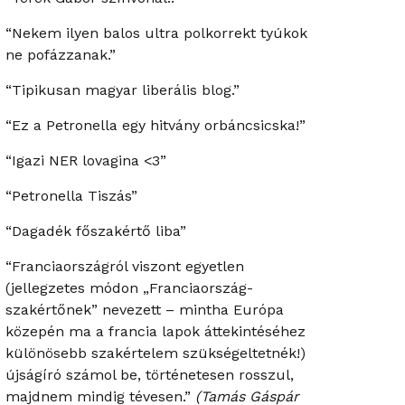
“Nekem ilyen balos ultra polkorrekt tyúkok
ne pofázzanak.”
“Tipikusan magyar liberális blog.”
“Ez a Petronella egy hitvány orbáncsicska!”
“Igazi NER lovagina <3”
“Petronella Tiszás”
“Dagadék főszakértő liba”
“Franciaországról viszont egyetlen
(jellegzetes módon „Franciaország-
szakértőnek” nevezett – mintha Európa
közepén ma a francia lapok áttekintéséhez
különösebb szakértelem szükségeltetnék!)
újságíró számol be, történetesen rosszul,
majdnem mindig tévesen.”
(Tamás Gáspár