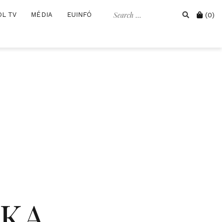
Search
Cart
OL TV
MÉDIA
EUINFÓ
(0)
for:
IKA