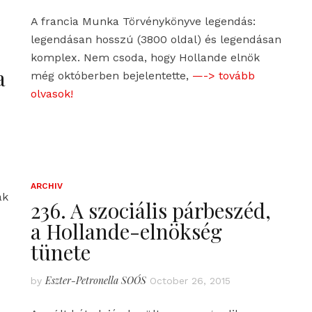
A francia Munka Törvénykönyve legendás:
legendásan hosszú (3800 oldal) és legendásan
komplex. Nem csoda, hogy Hollande elnök
a
még októberben bejelentette,
—-> tovább
olvasok!
ARCHIV
ak
236. A szociális párbeszéd,
a Hollande-elnökség
tünete
Eszter-Petronella SOÓS
by
October 26, 2015