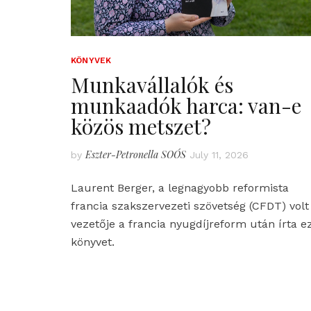
KÖNYVEK
Munkavállalók és
munkaadók harca: van-e
közös metszet?
Eszter-Petronella SOÓS
by
July 11, 2026
Laurent Berger, a legnagyobb reformista
francia szakszervezeti szövetség (CFDT) volt
vezetője a francia nyugdíjreform után írta e
könyvet.