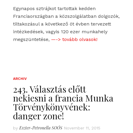
Egynapos sztrájkot tartottak kedden
Franciaországban a közszolgálatban dolgozók,
tiltakozásul a következő öt évben tervezett
intézkedések, vagyis 120 ezer munkahely
megszüntetése,
—-> tovább olvasok!
ARCHIV
243. Választás előtt
nekiesni a francia Munka
Törvénykönyvének:
danger zone!
Eszter-Petronella SOÓS
by
November 11, 2015