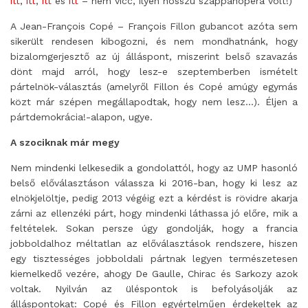
itt
,
itt
,
itt
és
itt
– nem vicc, ilyen hosszú szappanopera volt!)
A Jean-François Copé – François Fillon gubancot azóta sem
sikerült rendesen kibogozni, és nem mondhatnánk, hogy
bizalomgerjesztő az új álláspont, miszerint belső szavazás
dönt majd arról, hogy lesz-e szeptemberben ismételt
pártelnök-választás (amelyről Fillon és Copé amúgy egymás
közt már szépen megállapodtak, hogy nem lesz…). Éljen a
pártdemokrácia!-alapon, ugye.
A szociknak már megy
Nem mindenki lelkesedik a gondolattól, hogy az UMP hasonló
belső előválasztáson válassza ki 2016-ban, hogy ki lesz az
elnökjelöltje, pedig 2013 végéig ezt a kérdést is rövidre akarja
zárni az ellenzéki párt, hogy mindenki láthassa jó előre, mik a
feltételek. Sokan persze úgy gondolják, hogy a francia
jobboldalhoz méltatlan az előválasztások rendszere, hiszen
egy tisztességes jobboldali pártnak legyen természetesen
kiemelkedő vezére, ahogy De Gaulle, Chirac és Sarkozy azok
voltak. Nyilván az üléspontok is befolyásolják az
álláspontokat: Copé és Fillon egyértelműen érdekeltek az