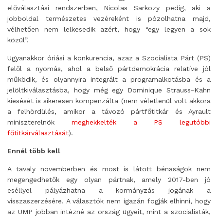
előválasztási rendszerben, Nicolas Sarkozy pedig, aki a
jobboldal természetes vezéreként is pózolhatna majd,
vélhetően nem lelkesedik azért, hogy “egy legyen a sok
közül”.
Ugyanakkor óriási a konkurencia, azaz a Szocialista Párt (PS)
felől a nyomás, ahol a belső pártdemokrácia relatíve jól
működik, és olyannyira integrált a programalkotásba és a
jelöltkiválasztásba, hogy még egy Dominique Strauss-Kahn
kiesését is sikeresen kompenzálta (nem véletlenül volt akkora
a felhördülés, amikor a távozó pártfőtitkár és Ayrault
miniszterelnök
meghekkelték a PS legutóbbi
főtitkárválasztását
).
Ennél több kell
A tavaly novemberben és most is látott bénaságok nem
megengedhetők egy olyan pártnak, amely 2017-ben jó
eséllyel pályázhatna a kormányzás jogának a
visszaszerzésére. A választók nem igazán fogják elhinni, hogy
az UMP jobban intézné az ország ügyeit, mint a szocialisták,