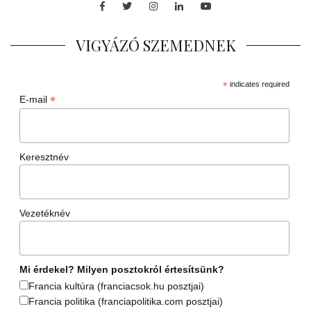
Facebook
Twitter
Instagram
LinkedIn
Youtube
VIGYÁZÓ SZEMEDNEK
*
indicates required
*
E-mail
Keresztnév
Vezetéknév
Mi érdekel? Milyen posztokról értesítsünk?
Francia kultúra (franciacsok.hu posztjai)
Francia politika (franciapolitika.com posztjai)