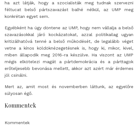
ha azt látják, hogy a szocialisták meg tudnak szervezni
féltucat belső pártszavazást balhé nélkül, az UMP meg
konkrétan egyet sem.
Egyébként ha úgy döntene az UMP, hogy nem vállalja a belső
szavazásokkal járó kockázatokat, azzal politikailag ugyan
kritizálhatóvá tenné a belső működését, de legalább véget
vetne a kínos köldöknézegetésnek is, hogy ki, mikor, kivel,
miben állapodik meg 2016-ra készülve. Ha viszont az UMP
mégis elkötelezi magát a pártdemokrácia és a párttagok
erőteljesebb bevonása mellett, akkor azt azért már érdemes
jól csinálni.
Mert az, amit most és novemberben láttunk, az egyelőre
súlyosan égő.
Kommentek
Kommentek