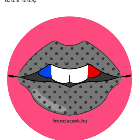
Gáspár Miklós)