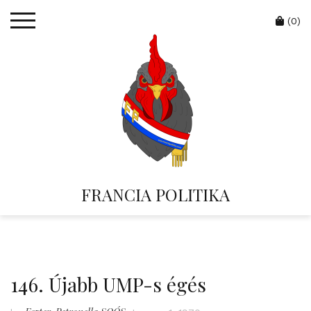
Skip
Cart
to
(0)
content
FRANCIA POLITIKA
146. Újabb UMP-s égés