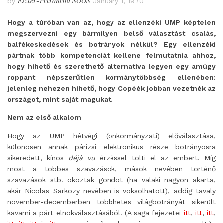
Eszter-Petronella SOÓS
by
January 1, 1970
Hogy a túróban van az, hogy az ellenzéki UMP képtelen
megszervezni egy bármilyen belső választást csalás,
balfékeskedések és botrányok nélkül? Egy ellenzéki
pártnak több kompetenciát kellene felmutatnia ahhoz,
hogy hihető és szerethető alternatíva legyen egy amúgy
roppant népszerűtlen kormánytöbbség ellenében:
jelenleg nehezen hihető, hogy Copéék jobban vezetnék az
országot, mint saját magukat.
Nem az első alkalom
Hogy az UMP hétvégi (önkormányzati) előválasztása,
különösen annak párizsi elektronikus része botrányosra
sikeredett, kínos
déjà vu
érzéssel tölti el az embert. Míg
most a többes szavazások, mások nevében történő
szavazások stb. okoztak gondot (ha valaki nagyon akarta,
akár Nicolas Sarkozy nevében is voksolhatott), addig tavaly
november-decemberben többhetes világbotrányát sikerült
kavarni a párt elnökválasztásából. (A saga fejezetei
itt
,
itt
,
itt
,