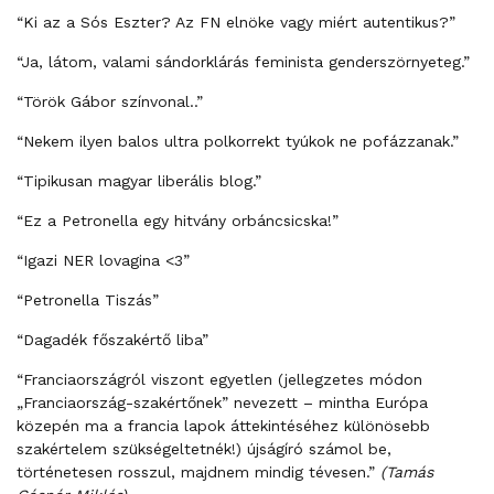
“Ki az a Sós Eszter? Az FN elnöke vagy miért autentikus?”
“Ja, látom, valami sándorklárás feminista genderszörnyeteg.”
“Török Gábor színvonal..”
“Nekem ilyen balos ultra polkorrekt tyúkok ne pofázzanak.”
“Tipikusan magyar liberális blog.”
“Ez a Petronella egy hitvány orbáncsicska!”
“Igazi NER lovagina <3”
“Petronella Tiszás”
“Dagadék főszakértő liba”
“Franciaországról viszont egyetlen (jellegzetes módon
„Franciaország-szakértőnek” nevezett – mintha Európa
közepén ma a francia lapok áttekintéséhez különösebb
szakértelem szükségeltetnék!) újságíró számol be,
történetesen rosszul, majdnem mindig tévesen.”
(Tamás