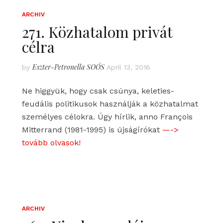
ARCHIV
271. Közhatalom privát
célra
Eszter-Petronella SOÓS
by
April 13, 2016
Ne higgyük, hogy csak csúnya, keleties-
feudális politikusok használják a közhatalmat
személyes célokra. Úgy hírlik, anno François
Mitterrand (1981-1995) is újságírókat
—->
tovább olvasok!
ARCHIV