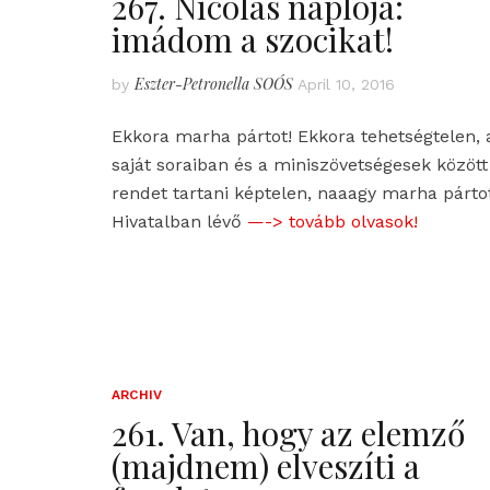
267. Nicolas naplója:
imádom a szocikat!
Eszter-Petronella SOÓS
by
April 10, 2016
Ekkora marha pártot! Ekkora tehetségtelen, 
saját soraiban és a miniszövetségesek között
rendet tartani képtelen, naaagy marha párto
Hivatalban lévő
—-> tovább olvasok!
ARCHIV
261. Van, hogy az elemző
(majdnem) elveszíti a