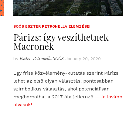
SOÓS ESZTER PETRONELLA ELEMZÉSEI
Párizs: így veszíthetnek
Macronék
Eszter-Petronella SOÓS
by
January 20, 2020
Egy friss közvélemény-kutatás szerint Párizs
lehet az első olyan választás, pontosabban
szimbolikus választás, ahol potenciálisan
megbomolhat a 2017 óta jellemző
—-> tovább
olvasok!