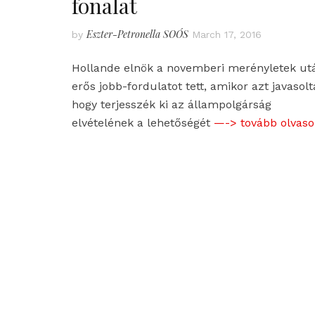
fonalat
Eszter-Petronella SOÓS
by
March 17, 2016
Hollande elnök a novemberi merényletek ut
erős jobb-fordulatot tett, amikor azt javasolt
hogy terjesszék ki az állampolgárság
elvételének a lehetőségét
—-> tovább olvaso