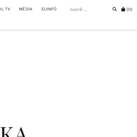
Search
Cart
OL TV
MÉDIA
EUINFÓ
(0)
for:
IKA