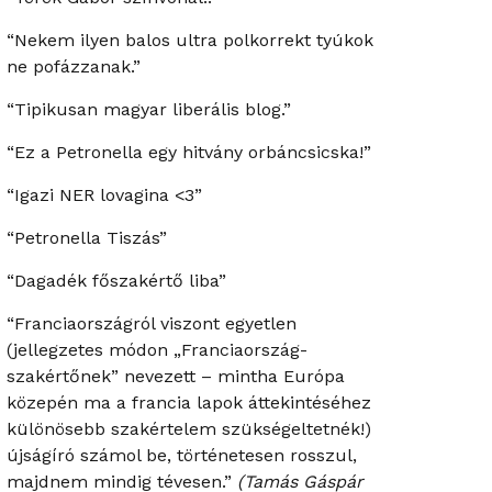
“Nekem ilyen balos ultra polkorrekt tyúkok
ne pofázzanak.”
“Tipikusan magyar liberális blog.”
“Ez a Petronella egy hitvány orbáncsicska!”
“Igazi NER lovagina <3”
“Petronella Tiszás”
“Dagadék főszakértő liba”
“Franciaországról viszont egyetlen
(jellegzetes módon „Franciaország-
szakértőnek” nevezett – mintha Európa
közepén ma a francia lapok áttekintéséhez
különösebb szakértelem szükségeltetnék!)
újságíró számol be, történetesen rosszul,
majdnem mindig tévesen.”
(Tamás Gáspár