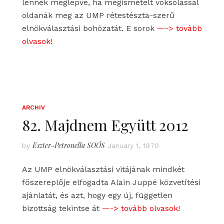
lennék meglepve, ha megismételt voksolással
oldanák meg az UMP rétestészta-szerű
elnökválasztási bohózatát. E sorok
—-> tovább
olvasok!
ARCHIV
82. Majdnem Együtt 2012
Eszter-Petronella SOÓS
by
January 1, 1970
Az UMP elnökválasztási vitájának mindkét
főszereplője elfogadta Alain Juppé közvetítési
ajánlatát, és azt, hogy egy új, független
bizottság tekintse át
—-> tovább olvasok!