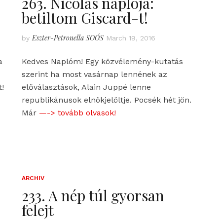
263. Nicolas naplója:
betiltom Giscard-t!
Eszter-Petronella SOÓS
by
March 19, 2016
a
Kedves Naplóm! Egy közvélemény-kutatás
szerint ha most vasárnap lennének az
t!
előválasztások, Alain Juppé lenne
republikánusok elnökjelöltje. Pocsék hét jön.
Már
—-> tovább olvasok!
ARCHIV
233. A nép túl gyorsan
felejt