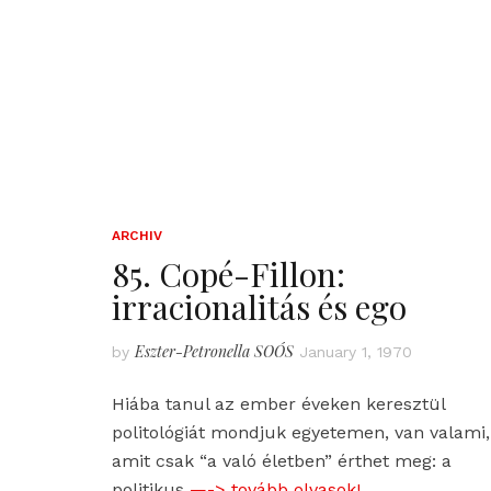
ARCHIV
85. Copé-Fillon:
irracionalitás és ego
Eszter-Petronella SOÓS
by
January 1, 1970
Hiába tanul az ember éveken keresztül
politológiát mondjuk egyetemen, van valami,
amit csak “a való életben” érthet meg: a
politikus
—-> tovább olvasok!