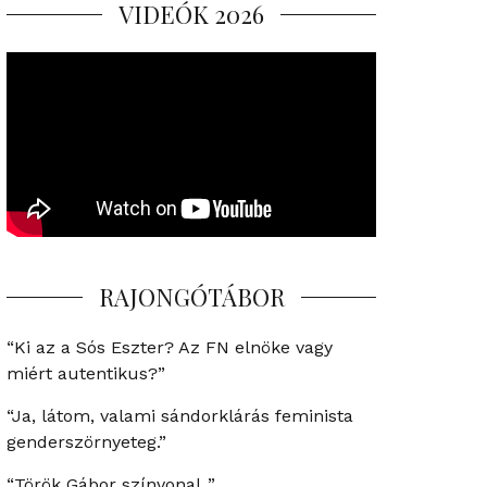
VIDEÓK 2026
RAJONGÓTÁBOR
“Ki az a Sós Eszter? Az FN elnöke vagy
miért autentikus?”
“Ja, látom, valami sándorklárás feminista
genderszörnyeteg.”
“Török Gábor színvonal..”