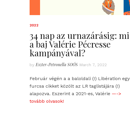
2022
34 nap az urnazárásig: mi
a baj Valérie Pécresse
kampányával?
Eszter-Petronella SOÓS
by
March 7, 2022
Február végén a a baloldali (!) Libération egy
furcsa cikket közölt az LR taglistájára (!)
alapozva. Eszerint a 2021-es, Valérie
—->
tovább olvasok!