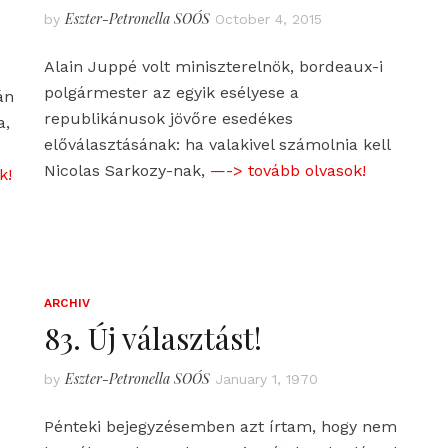
Eszter-Petronella SOÓS
by
October 4, 2015
Alain Juppé volt miniszterelnök, bordeaux-i
polgármester az egyik esélyese a
án
republikánusok jövőre esedékes
a,
előválasztásának: ha valakivel számolnia kell
Nicolas Sarkozy-nak,
—-> tovább olvasok!
k!
ARCHIV
83. Új választást!
Eszter-Petronella SOÓS
by
January 1, 1970
Pénteki bejegyzésemben azt írtam, hogy nem