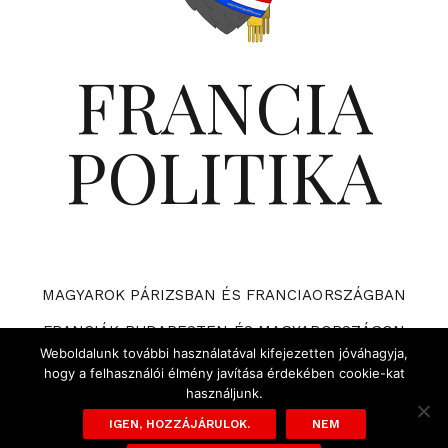
FRANCIA
POLITIKA
MAGYAROK PÁRIZSBAN ÉS FRANCIAORSZÁGBAN
FRANCIÁK BUDAPESTEN ÉS MAGYARORSZÁGON
Weboldalunk további használatával kifejezetten jóváhagyja,
VÁRHATÓ ESEMÉNYEK A FRANCIA POLITIKÁBAN
hogy a felhasználói élmény javítása érdekében cookie-kat
használjunk.
ADATVÉDELMI TÁJÉKOZTATÓ ÉS SZABÁLYZAT
IGEN, HOZZÁJÁRULOK.
NEM