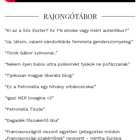
RAJONGÓTÁBOR
“Ki az a Sós Eszter? Az FN elnöke vagy miért autentikus?”
“Ja, látom, valami sándorklárás feminista genderszörnyeteg.”
“Török Gábor színvonal..”
“Nekem ilyen balos ultra polkorrekt tyúkok ne pofázzanak.”
“Tipikusan magyar liberális blog.”
“Ez a Petronella egy hitvány orbáncsicska!”
“Igazi NER lovagina <3”
“Petronella Tiszás”
“Dagadék főszakértő liba”
“Franciaországról viszont egyetlen (jellegzetes módon
„Franciaország-szakértőnek” nevezett – mintha Európa