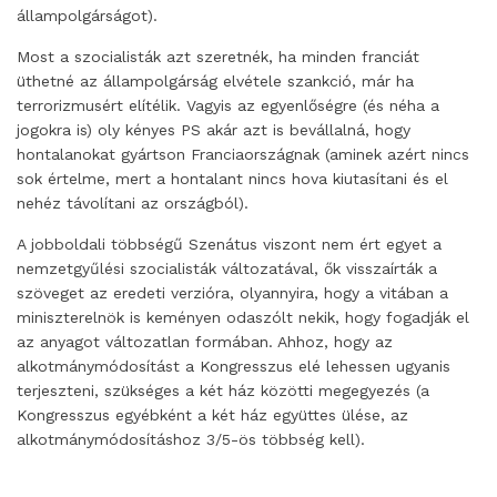
állampolgárságot).
Most a szocialisták azt szeretnék, ha minden franciát
üthetné az állampolgárság elvétele szankció, már ha
terrorizmusért elítélik. Vagyis az egyenlőségre (és néha a
jogokra is) oly kényes PS akár azt is bevállalná, hogy
hontalanokat gyártson Franciaországnak (aminek azért nincs
sok értelme, mert a hontalant nincs hova kiutasítani és el
nehéz távolítani az országból).
A jobboldali többségű Szenátus viszont nem ért egyet a
nemzetgyűlési szocialisták változatával, ők visszaírták a
szöveget az eredeti verzióra, olyannyira, hogy a vitában a
miniszterelnök is keményen odaszólt nekik, hogy fogadják el
az anyagot változatlan formában. Ahhoz, hogy az
alkotmánymódosítást a Kongresszus elé lehessen ugyanis
terjeszteni, szükséges a két ház közötti megegyezés (a
Kongresszus egyébként a két ház együttes ülése, az
alkotmánymódosításhoz 3/5-ös többség kell).