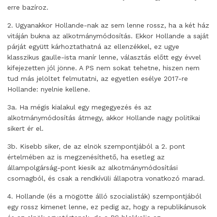
erre bazíroz.
2. Ugyanakkor Hollande-nak az sem lenne rossz, ha a két ház
vitáján bukna az alkotmánymódosítás. Ekkor Hollande a saját
párját együtt kárhoztathatná az ellenzékkel, ez ugye
klasszikus gaulle-ista manír lenne, választás előtt egy évvel
kifejezetten jól jönne. A PS nem sokat tehetne, hiszen nem
tud más jelöltet felmutatni, az egyetlen esélye 2017-re
Hollande: nyelnie kellene.
3a. Ha mégis kialakul egy megegyezés és az
alkotmánymódosítás átmegy, akkor Hollande nagy politikai
sikert ér el.
3b. Kisebb siker, de az elnök szempontjából a 2. pont
értelmében az is megzenésíthető, ha esetleg az
állampolgárság-pont kiesik az alkotmánymódosítási
csomagból, és csak a rendkívüli állapotra vonatkozó marad.
4. Hollande (és a mögötte álló szocialisták) szempontjából
egy rossz kimenet lenne, ez pedig az, hogy a republikánusok