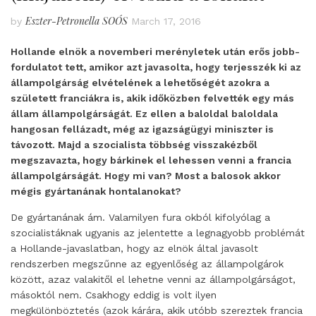
Eszter-Petronella SOÓS
by
March 17, 2016
Hollande elnök a novemberi merényletek után erős jobb-
fordulatot tett, amikor azt javasolta, hogy terjesszék ki az
állampolgárság elvételének a lehetőségét azokra a
született franciákra is, akik időközben felvették egy más
állam állampolgárságát. Ez ellen a baloldal baloldala
hangosan fellázadt, még az igazságügyi miniszter is
távozott. Majd a szocialista többség visszakézből
megszavazta, hogy bárkinek el lehessen venni a francia
állampolgárságát. Hogy mi van? Most a balosok akkor
mégis gyártanának hontalanokat?
De gyártanának ám. Valamilyen fura okból kifolyólag a
szocialistáknak ugyanis az jelentette a legnagyobb problémát
a Hollande-javaslatban, hogy az elnök által javasolt
rendszerben megszűnne az egyenlőség az állampolgárok
között, azaz valakitől el lehetne venni az állampolgárságot,
másoktól nem. Csakhogy eddig is volt ilyen
megkülönböztetés (azok kárára, akik utóbb szereztek francia