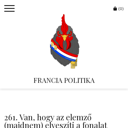
Skip
Cart
to
(0)
content
FRANCIA POLITIKA
261. Van, hogy az elemző
(majdnem) elveszíti a fonalat