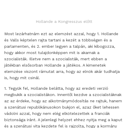
Hollande a Kongresszus előtt
Most lezárhatnám ezt az elemzést azzal, hogy 1. Hollande
és Valls képtelen rajta tartani a kezét a többségen és a
parlamenten, és 2. ember legyen a talpán, aki kibogozza,
hogy akkor most tulajdonképpen mit is akarnak a
szocialisták. Illetve nem a szocialisták, mert ebben a
játékban elsősorban Hollande a játékos. A kimenetek
elemzése viszont rámutat arra, hogy az elnök akár tudhatja
is, hogy mit csinál.
1. Tegyük fel, Hollande belátta, hogy az eredeti verzió
megbukik a szocialistákon. Innentől kezdve a szocialistáknak
az az érdeke, hogy az alkotmánymódosítás ne rajtuk, hanem
a szenátusi republikánusokon bukjon el, azaz őket lehessen
vádolni azzal, hogy nem elég elkötelezettek a franciák
biztonsága iránt. A jelenlegi helyzet ehhez nyitja meg a kaput
és a szenátusi vita kezdete fel is rajzolta, hogy a kormány