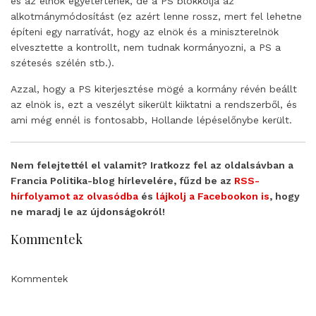
és az elnök egyetértenek, de a PS blokkolja az
alkotmánymódosítást (ez azért lenne rossz, mert fel lehetne
építeni egy narratívát, hogy az elnök és a miniszterelnök
elvesztette a kontrollt, nem tudnak kormányozni, a PS a
szétesés szélén stb.).
Azzal, hogy a PS kiterjesztése mögé a kormány révén beállt
az elnök is, ezt a veszélyt sikerült kiiktatni a rendszerből, és
ami még ennél is fontosabb, Hollande lépéselőnybe került.
Nem felejtettél el valamit? Iratkozz fel az oldalsávban a
Francia Politika-blog hírlevelére, fűzd be az
RSS-
hírfolyamot az olvasódba
és
lájkolj a Facebookon is
, hogy
ne maradj le az újdonságokról!
Kommentek
Kommentek