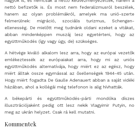
nagyok is, és nemcsak a nettó kedvezményezettek, hanem a
nettó befizetők is. És most nem federalizmusról beszélek,
hanem az olyan problémákról, amelyek ma unió-szerte
felmerülnek: migráció, szociális turizmus, Schengen-
ellenesség. De mielőtt meg tudnánk oldani ezeket a vitákat,
abban mindenképpen muszáj lesz egyetérteni, hogy az
együttműködés (így vagy úgy, de) szükséges.
A hétvége kiváló alkalom lesz arra, hogy az európai vezetők
emlékeztessék az európaiakat arra, hogy mi az uniós
együttműködés alternatívája, hogy miért ez az egész, hogy
miért álltak össze egymással az ősellenségek 1944-45 után.
Hogy miért fogadta De Gaulle Adenauert abban a saját vidéki
házában, ahol a kollégái még telefonon is alig hívhatták.
A békepárti és együttműködés-párti mondóka díszes
illusztrációjaként pedig ott lesz nekik Vlagyimir Putyin, no
meg az ukrán helyzet. Csak rá kell mutatni.
Kommentek