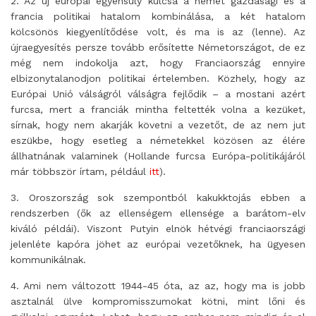
2. Az új európai egyensúly kulcsa a német gazdasági és a
francia politikai hatalom kombinálása, a két hatalom
kölcsönös kiegyenlítődése volt, és ma is az (lenne). Az
újraegyesítés persze tovább erősítette Németországot, de ez
még nem indokolja azt, hogy Franciaország ennyire
elbizonytalanodjon politikai értelemben. Közhely, hogy az
Európai Unió válságról válságra fejlődik – a mostani azért
furcsa, mert a franciák mintha feltették volna a kezüket,
sírnak, hogy nem akarják követni a vezetőt, de az nem jut
eszükbe, hogy esetleg a németekkel közösen az élére
állhatnának valaminek (Hollande furcsa Európa-politikájáról
már többször írtam, például
itt
).
3. Oroszország sok szempontból kakukktojás ebben a
rendszerben (ők az ellenségem ellensége a barátom-elv
kiváló példái). Viszont Putyin elnök hétvégi franciaországi
jelenléte kapóra jöhet az európai vezetőknek, ha ügyesen
kommunikálnak.
4. Ami nem változott 1944-45 óta, az az, hogy ma is jobb
asztalnál ülve kompromisszumokat kötni, mint lőni és