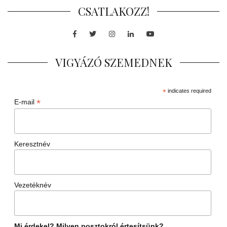
CSATLAKOZZ!
Facebook
Twitter
Instagram
LinkedIn
Youtube
VIGYÁZÓ SZEMEDNEK
*
indicates required
*
E-mail
Keresztnév
Vezetéknév
Mi érdekel? Milyen posztokról értesítsünk?