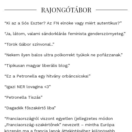
RAJONGÓTÁBOR
“Ki az a Sós Eszter? Az FN elnöke vagy miért autentikus?”
“Ja, látom, valami sándorklárás feminista genderszörnyeteg.”
“Török Gábor színvonal..”
“Nekem ilyen balos ultra polkorrekt tyúkok ne pofázzanak.”
“Tipikusan magyar liberális blog.”
“Ez a Petronella egy hitvány orbáncsicska!”
“Igazi NER lovagina <3”
“Petronella Tiszás”
“Dagadék főszakértő liba”
“Franciaországról viszont egyetlen (jellegzetes módon
„Franciaország-szakértőnek” nevezett – mintha Európa
közepén ma a francia lapok áttekintéséhez különösebb