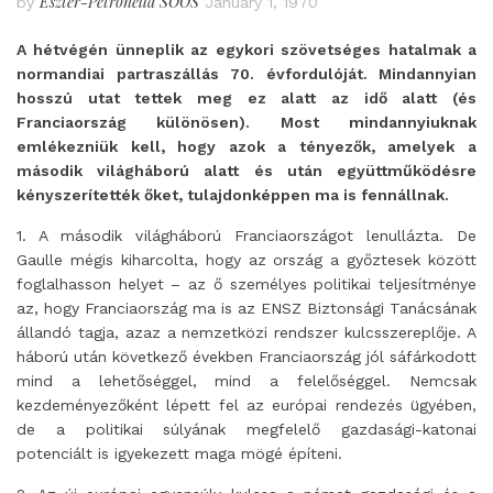
Eszter-Petronella SOÓS
by
January 1, 1970
A hétvégén ünneplik az egykori szövetséges hatalmak a
normandiai partraszállás 70. évfordulóját. Mindannyian
hosszú utat tettek meg ez alatt az idő alatt (és
Franciaország különösen). Most mindannyiuknak
emlékezniük kell, hogy azok a tényezők, amelyek a
második világháború alatt és után együttműködésre
kényszerítették őket, tulajdonképpen ma is fennállnak.
1. A második világháború Franciaországot lenullázta. De
Gaulle mégis kiharcolta, hogy az ország a győztesek között
foglalhasson helyet – az ő személyes politikai teljesítménye
az, hogy Franciaország ma is az ENSZ Biztonsági Tanácsának
állandó tagja, azaz a nemzetközi rendszer kulcsszereplője. A
háború után következő években Franciaország jól sáfárkodott
mind a lehetőséggel, mind a felelőséggel. Nemcsak
kezdeményezőként lépett fel az európai rendezés ügyében,
de a politikai súlyának megfelelő gazdasági-katonai
potenciált is igyekezett maga mögé építeni.