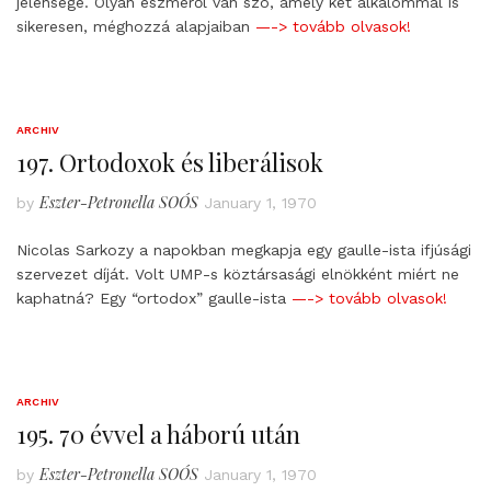
jelensége. Olyan eszméről van szó, amely két alkalommal is
sikeresen, méghozzá alapjaiban
—-> tovább olvasok!
ARCHIV
197. Ortodoxok és liberálisok
Eszter-Petronella SOÓS
by
January 1, 1970
Nicolas Sarkozy a napokban megkapja egy gaulle-ista ifjúsági
szervezet díját. Volt UMP-s köztársasági elnökként miért ne
kaphatná? Egy “ortodox” gaulle-ista
—-> tovább olvasok!
ARCHIV
195. 70 évvel a háború után
Eszter-Petronella SOÓS
by
January 1, 1970