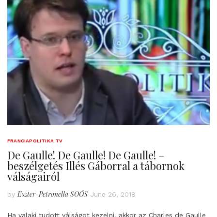
FRANCIAPOLITIKA TV
De Gaulle! De Gaulle! De Gaulle! –
beszélgetés Illés Gáborral a tábornok
válságairól
Eszter-Petronella SOÓS
by
June 26, 2018
Ha valaki tudott válságot kezelni, akkor az Charles de Gaulle