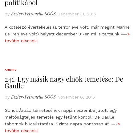
politikából
Eszter-Petronella SOÓS
by
December 31, 2015
A kötelező évértékelés (a terror éve volt, már megint Marine
Le Pen éve volt) helyett december 31-én mi is tartsunk
—->
tovább olvasok!
ARCHIV
241. Egy másik nagy elnök temetése: De
Gaulle
Eszter-Petronella SOÓS
by
November 6, 2015
Göncz Árpád temetésének napján eszembe jutott egy
méltóságteljes temetés egy letűnt korból: De Gaulle
tábornok búcsúztatása. Szinte napra pontosan 45
—->
tovább olvasok!