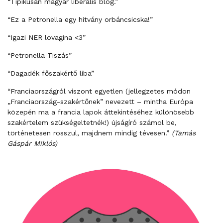
“Tipikusan magyar liberális blog.”
“Ez a Petronella egy hitvány orbáncsicska!”
“Igazi NER lovagina <3”
“Petronella Tiszás”
“Dagadék főszakértő liba”
“Franciaországról viszont egyetlen (jellegzetes módon
„Franciaország-szakértőnek” nevezett – mintha Európa
közepén ma a francia lapok áttekintéséhez különösebb
szakértelem szükségeltetnék!) újságíró számol be,
történetesen rosszul, majdnem mindig tévesen.”
(Tamás
Gáspár Miklós)