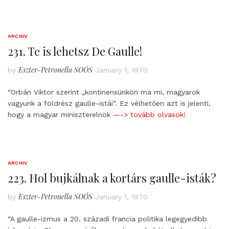
ARCHIV
231. Te is lehetsz De Gaulle!
Eszter-Petronella SOÓS
by
January 1, 1970
“Orbán Viktor szerint „kontinensünkön ma mi, magyarok
vagyunk a földrész gaulle-istái”. Ez vélhetően azt is jelenti,
hogy a magyar miniszterelnök
—-> tovább olvasok!
ARCHIV
223. Hol bujkálnak a kortárs gaulle-isták?
Eszter-Petronella SOÓS
by
January 1, 1970
“A gaulle-izmus a 20. századi francia politika legegyedibb