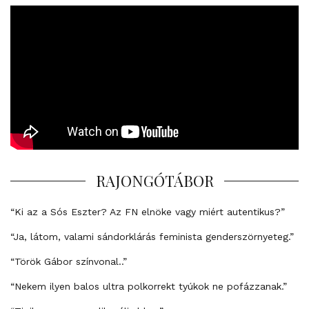
RAJONGÓTÁBOR
“Ki az a Sós Eszter? Az FN elnöke vagy miért autentikus?”
“Ja, látom, valami sándorklárás feminista genderszörnyeteg.”
“Török Gábor színvonal..”
“Nekem ilyen balos ultra polkorrekt tyúkok ne pofázzanak.”