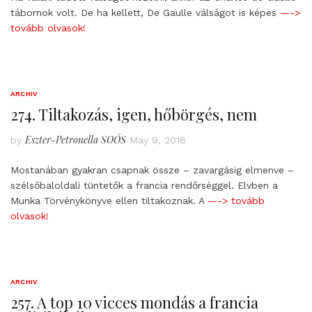
tábornok volt. De ha kellett, De Gaulle válságot is képes
—->
tovább olvasok!
ARCHIV
274. Tiltakozás, igen, hőbörgés, nem
Eszter-Petronella SOÓS
by
May 9, 2016
Mostanában gyakran csapnak össze – zavargásig elmenve –
szélsőbaloldali tüntetők a francia rendőrséggel. Elvben a
Munka Törvénykönyve ellen tiltakoznak. A
—-> tovább
olvasok!
ARCHIV
257. A top 10 vicces mondás a francia