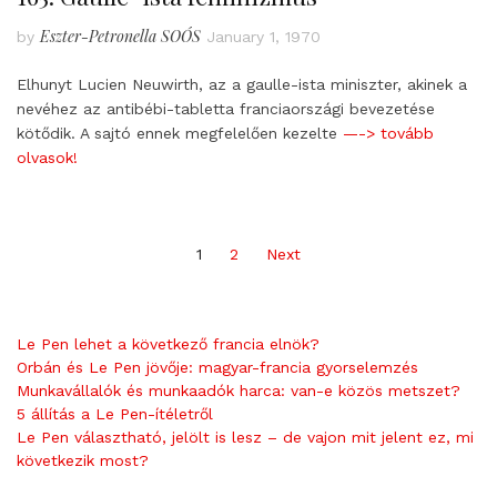
Eszter-Petronella SOÓS
by
January 1, 1970
Elhunyt Lucien Neuwirth, az a gaulle-ista miniszter, akinek a
nevéhez az antibébi-tabletta franciaországi bevezetése
kötődik. A sajtó ennek megfelelően kezelte
—-> tovább
olvasok!
Posts
1
2
Next
pagination
Le Pen lehet a következő francia elnök?
Orbán és Le Pen jövője: magyar-francia gyorselemzés
Munkavállalók és munkaadók harca: van-e közös metszet?
5 állítás a Le Pen-ítéletről
Le Pen választható, jelölt is lesz – de vajon mit jelent ez, mi
következik most?