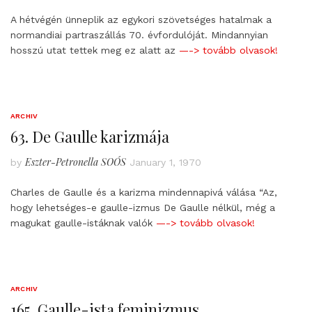
A hétvégén ünneplik az egykori szövetséges hatalmak a
normandiai partraszállás 70. évfordulóját. Mindannyian
hosszú utat tettek meg ez alatt az
—-> tovább olvasok!
ARCHIV
63. De Gaulle karizmája
Eszter-Petronella SOÓS
by
January 1, 1970
Charles de Gaulle és a karizma mindennapivá válása “Az,
hogy lehetséges-e gaulle-izmus De Gaulle nélkül, még a
magukat gaulle-istáknak valók
—-> tovább olvasok!
ARCHIV
165. Gaulle-ista feminizmus