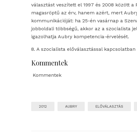
választást veszített el 1997 és 2008 között a
magasröptű az érv, hanem azért, mert Aubry 
kommunikációját: ha 25-én vasárnap a Szená
jobboldali többségű, akkor az a szocialista je
igazolhatja Aubry kompetencia-érvelését.
8. A szocialista előválasztással kapcsolatb
Kommentek
Kommentek
2012
AUBRY
ELŐVÁLASZTÁS