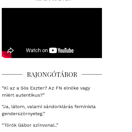
RAJONGÓTÁBOR
“Ki az a Sós Eszter? Az FN elnöke vagy
miért autentikus?”
“Ja, látom, valami sándorklárás feminista
genderszörnyeteg.”
“Török Gábor színvonal..”