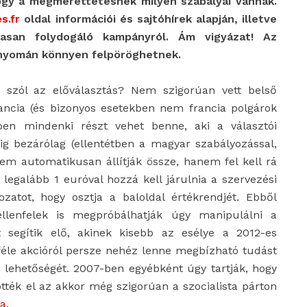
 hogy a megmérettetésnek milyen szabályai vannak.
s.fr
oldal információi és sajtóhírek alapján, illetve
asan folydogáló kampányról. Ám vigyázat! Az
 nyomán könnyen felpöröghetnek.
k szól az előválasztás? Nem szigorúan vett belső
ncia (és bizonyos esetekben nem francia polgárok
etben mindenki részt vehet benne, aki a választói
g bezárólag (ellentétben a magyar szabályozással,
em automatikusan állítják össze, hanem fel kell rá
 legalább 1 euróval hozzá kell járulnia a szervezési
kozatot, hogy osztja a baloldal értékrendjét. Ebből
llenfelek is megpróbálhatják úgy manipulálni a
át segítik elő, akinek kisebb az esélye a 2012-es
féle akcióról persze nehéz lenne megbízható tudást
i lehetőségét. 2007-ben egyébként úgy tartják, hogy
ötték el az akkor még szigorúan a szocialista párton
ra
.