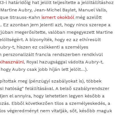
3-i határidőig hat jelölt teljesítette a jelöltállításhoz
Martine Aubry, Jean-Michel Baylet, Manuel Valls,
nique Strauss-Kahn
ismert okokból
még azelőtt
a. Ez azonban jem jelenti azt, hogy nincs szerepe a
erjúban megerősítette, valóban megegyezett Martine
löltségért. A bizonyíték, hogy ez az elhíresült
Aubry-t, hiszen ez csökkenti a személyes
en perszonalizált francia rendszerben rendkívül
kihasználni
, Royal hazugsággal vádolta Aubry-t,
 hogy Aubry csak jobb híján lett jelölt…).
pítottak meg (pénzügyi szabályokat is), többek
si hatóság" felállításával. A belső szabályrendszer
jen el annyira, hogy lehetetlen legyen később a
kozás. Ebből következően tilos a személyeskedés, a
talos végeredményt nem vitatják, sőt, később maguk