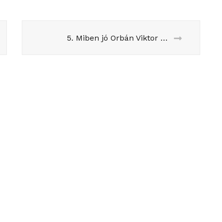
5. Miben jó Orbán Viktor és ki az a Ségolène Royal?