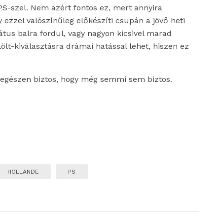
 PS-szel. Nem azért fontos ez, mert annyira
ezzel valószínűleg előkészíti csupán a jövő heti
tus balra fordul, vagy nagyon kicsivel marad
lölt-kiválasztásra drámai hatással lehet, hiszen ez
an egészen biztos, hogy még semmi sem biztos.
HOLLANDE
PS