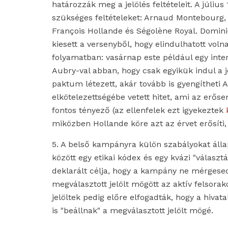
határozzák meg a jelölés feltételeit. A július 1
szükséges feltételeket: Arnaud Montebourg, 
François Hollande és Ségolène Royal. Domi
kiesett a versenyből, hogy elindulhatott voln
folyamatban: vasárnap este például egy int
Aubry-val abban, hogy csak egyikük indul a je
paktum létezett, akár tovább is gyengítheti 
elkötelezettségébe vetett hitet, ami az erős
fontos tényező (az ellenfelek ezt igyekeztek
miközben Hollande köre azt az érvet erősíti,
5. A belső kampányra külön szabályokat álla
között egy etikai kódex és egy kvázi "választá
deklarált célja, hogy a kampány ne mérgesed
megválasztott jelölt mögött az aktív felsora
jelöltek pedig előre elfogadták, hogy a hiva
is "beállnak" a megválasztott jelölt mögé.