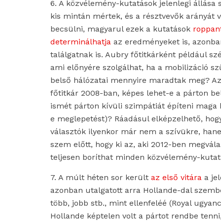
6. A közvélemény-kutatások jelenlegi állása s
kis mintán mértek, és a résztvevők arányát 
becsülni, magyarul ezek a kutatások
roppan
determinálhatja
az eredményeket is, azonban
találgatnak is. Aubry főtitkárként például sz
ami előnyére szolgálhat, ha a mobilizáció sz
belső hálózatai mennyire maradtak meg? Az a
főtitkár 2008-ban, képes lehet-e a párton be
ismét párton kívüli szimpátiát építeni mag
e meglepetést)? Ráadásul elképzelhető, hogy
választók ilyenkor már nem a szívükre, hane
szem előtt, hogy ki az, aki 2012-ben megválas
teljesen boríthat minden közvélemény-kuta
7. A múlt héten sor került
az első vitára
a je
azonban utalgatott arra Hollande-dal szembe
több, jobb stb., mint ellenfeléé (Royal ugyanc
Hollande képtelen volt a pártot rendbe tenni