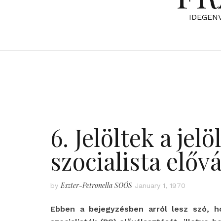
IDEGEN
6. Jelöltek a jelö
szocialista előv
Eszter-Petronella SOÓS
by
January 1, 1970
Ebben a bejegyzésben arról lesz szó, ho