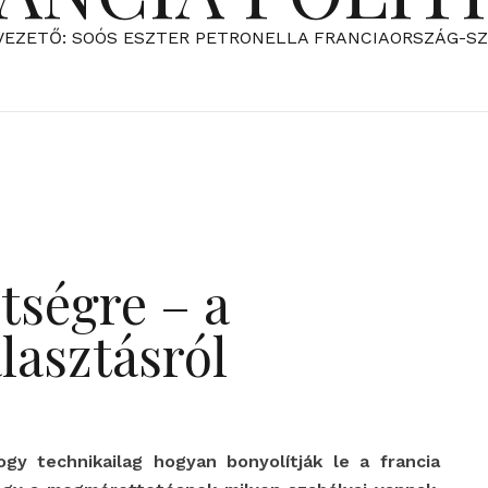
VEZETŐ: SOÓS ESZTER PETRONELLA FRANCIAORSZÁG-S
ltségre – a
álasztásról
gy technikailag hogyan bonyolítják le a francia