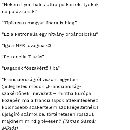
“Nekem ilyen balos ultra polkorrekt tyúkok
ne pofázzanak.”
“Tipikusan magyar liberális blog.”
“Ez a Petronella egy hitvány orbáncsicska!”
“Igazi NER lovagina <3”
“Petronella Tiszás”
“Dagadék főszakértő liba”
“Franciaországról viszont egyetlen
(jellegzetes módon „Franciaország-
szakértőnek” nevezett – mintha Európa
közepén ma a francia lapok áttekintéséhez
különösebb szakértelem szükségeltetnék!)
újságíró számol be, történetesen rosszul,
majdnem mindig tévesen.”
(Tamás Gáspár
Miklós)