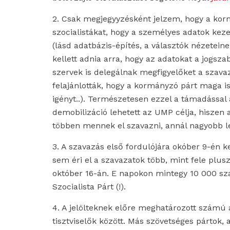
2. Csak megjegyyzésként jelzem, hogy a k
szocialistákat, hogy a személyes adatok kez
(lásd adatbázis-építés, a választók nézeteine
kellett adnia arra, hogy az adatokat a jogsza
szervek is delegálnak megfigyelőket a szavaz
felajánlották, hogy a kormányzó párt maga i
igényt..). Természetesen ezzel a támadással 
demobilizáció lehetett az UMP célja, hiszen 
többen mennek el szavazni, annál nagyobb le
3. A szavazás első fordulójára okóber 9-én k
sem éri el a szavazatok több, mint fele plus
október 16-án. E napokon mintegy 10 000 sz
Szocialista Párt (!).
4. A jelölteknek előre meghatározott számú aj
tisztviselők között. Más szövetséges pártok, 