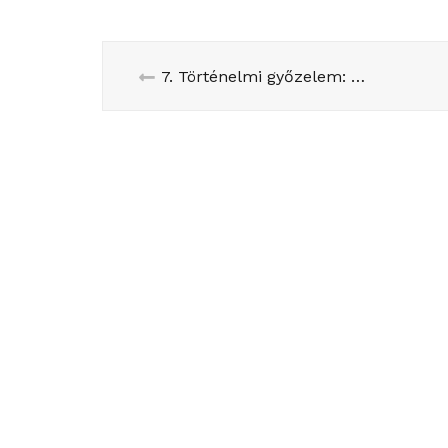
7. Történelmi győzelem: a baloldalé a francia Szenátus