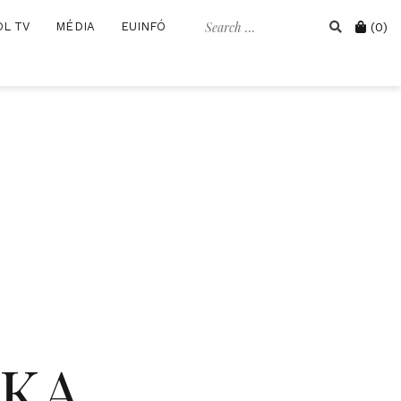
Search
Cart
OL TV
MÉDIA
EUINFÓ
(0)
for:
IKA