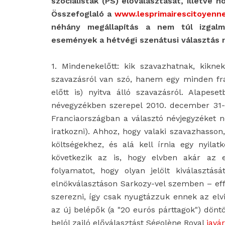
szocialisták (PS) előválasztását, illetve
Összefoglaló a
www.lesprimairescitoyenne
néhány megállapítás a nem túl izgalm
események a hétvégi szenátusi választás
1. Mindenekelőtt: kik szavazhatnak, kikne
szavazásról van szó, hanem egy minden fra
előtt is) nyitva álló szavazásról. Alapes
névegyzékben szerepel 2010. december 31-i
Franciaországban a választó névjegyzéket n
iratkozni). Ahhoz, hogy valaki szavazhasson,
költségekhez, és alá kell írnia egy nyilat
következik az is, hogy elvben akár az e
folyamatot, hogy olyan jelölt kiválasztás
elnökválasztáson Sarkozy-vel szemben – ef
szerezni, így csak nyugtázzuk ennek az elv
az új belépők (a "20 eurós párttagok") dönt
belól zajló előválasztást Ségolène Royal
javá