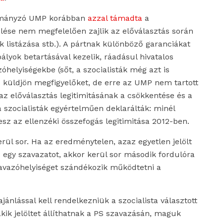
ormányzó UMP korábban
azzal támadta
a
elése nem megfelelően zajlik az előválasztás során
k listázása stb.). A pártnak különböző garanciákat
bályok betartásával kezelik, ráadásul hivatalos
óhelyiségekbe (sőt, a szocialisták még azt is
s küldjön megfigyelőket, de erre az UMP nem tartott
az előválasztás legitimitásának a csökkentése és a
a szocialisták egyértelműen deklarálták: minél
sz az ellenzéki összefogás legitimitása 2012-ben.
erül sor. Ha az eredménytelen, azaz egyetlen jelölt
z egy szavazatot, akkor kerül sor második fordulóra
avazóhelyiséget szándékozik működtetni a
ánlással kell rendelkezniük a szocialista választott
akik jelöltet állíthatnak a PS szavazásán, maguk