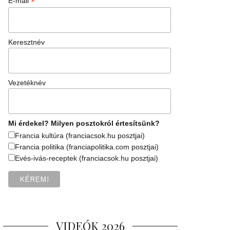
*
E-mail
Keresztnév
Vezetéknév
Mi érdekel? Milyen posztokról értesítsünk?
Francia kultúra (franciacsok.hu posztjai)
Francia politika (franciapolitika.com posztjai)
Evés-ivás-receptek (franciacsok.hu posztjai)
VIDEÓK 2026