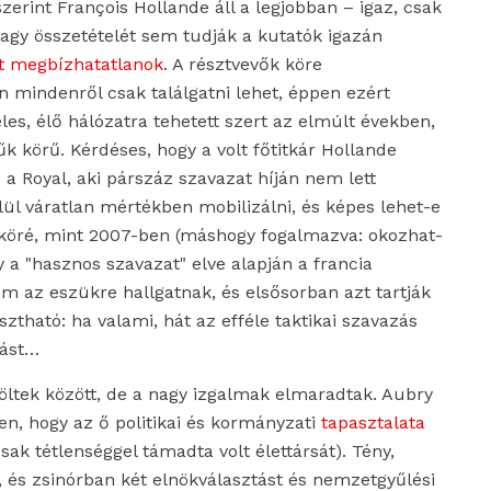
zerint François Hollande áll a legjobban – igaz, csak
vagy összetételét sem tudják a kutatók igazán
t megbízhatatlanok
. A résztvevők köre
 mindenről csak találgatni lehet, éppen ezért
éles, élő hálózatra tehetett szert az elmúlt években,
űk körű. Kérdéses, hogy a volt főtitkár Hollande
 Royal, aki párszáz szavazat híján nem lett
lül váratlan mértékben mobilizálni, és képes lehet-e
a köré, mint 2007-ben (máshogy fogalmazva: okozhat-
 a "hasznos szavazat" elve alapján a francia
m az eszükre hallgatnak, és elsősorban azt tartják
ztható: ha valami, hát az efféle taktikai szavazás
tást…
löltek között, de a nagy izgalmak elmaradtak. Aubry
n, hogy az ő politikai és kormányzati
tapasztalata
sak tétlenséggel támadta volt élettársát). Tény,
, és zsinórban két elnökválasztást és nemzetgyűlési