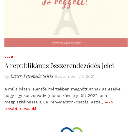
2022
A republikánus összerendeződés jelei
Eszter-Petronella SOÓS
by
September 27, 2021
A múlt héten jelentős mértékben megnőtt annak az esélye,
hogy egy konzervatív (republikánus) jelölt 2022-ben
megpiszkálhassa a Le Pen-Macron-csatát. Azzal,
—->
tovább olvasok!