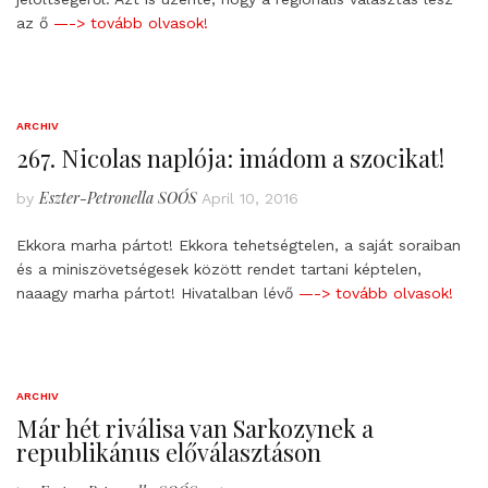
az ő
—-> tovább olvasok!
ARCHIV
267. Nicolas naplója: imádom a szocikat!
Eszter-Petronella SOÓS
by
April 10, 2016
Ekkora marha pártot! Ekkora tehetségtelen, a saját soraiban
és a miniszövetségesek között rendet tartani képtelen,
naaagy marha pártot! Hivatalban lévő
—-> tovább olvasok!
ARCHIV
Már hét riválisa van Sarkozynek a
republikánus előválasztáson