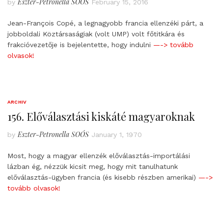
Eszter-Petronella SOÓS
by
February 15, 2016
Jean-François Copé, a legnagyobb francia ellenzéki párt, a
jobboldali Köztársaságiak (volt UMP) volt főtitkára és
frakcióvezetője is bejelentette, hogy indulni
—-> tovább
olvasok!
ARCHIV
156. Előválasztási kiskáté magyaroknak
Eszter-Petronella SOÓS
by
January 1, 1970
Most, hogy a magyar ellenzék előválasztás-importálási
lázban ég, nézzük kicsit meg, hogy mit tanulhatunk
előválasztás-ügyben francia (és kisebb részben amerikai)
—->
tovább olvasok!