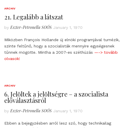
ARCHIV
21. Legalább a látszat
Eszter-Petronella SOÓS
by
January 1, 1970
Miközben François Hollande új elnöki programjával turnézik,
szinte feltűnő, hogy a szocialisták mennyire egységesnek
tűnnek mögötte. Mintha a 2007-es széthúzás
—-> tovább
olvasok!
ARCHIV
6. Jelöltek a jelöltségre – a szocialista
előválasztásról
Eszter-Petronella SOÓS
by
January 1, 1970
Ebben a bejegyzésben arról lesz szó, hogy technikailag