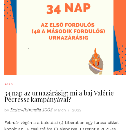
2022
34 nap az urnazárásig: mi a baj Valérie
Pécresse kampányával?
Eszter-Petronella SOÓS
by
March 7, 2022
Február végén a a baloldali (!) Libération egy furcsa cikket
közölt az LR taglistájára (!) alapozva. Eszerint a 2021-es,