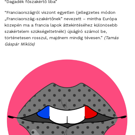
“Dagadék főszakértő liba”
“Franciaországról viszont egyetlen (jellegzetes módon
„Franciaország-szakértőnek” nevezett – mintha Európa
közepén ma a francia lapok áttekintéséhez különösebb
szakértelem szükségeltetnék!) újságíró számol be,
történetesen rosszul, majdnem mindig tévesen.”
(Tamás
Gáspár Miklós)