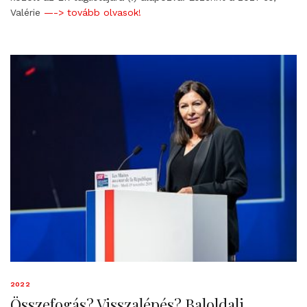
Valérie
—-> tovább olvasok!
2022
Összefogás? Visszalépés? Baloldali