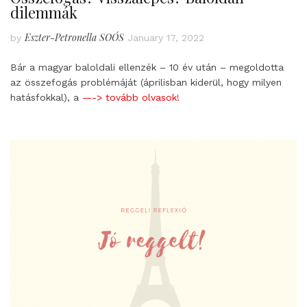
dilemmák
Eszter-Petronella SOÓS
by
January 17, 2022
Bár a magyar baloldali ellenzék – 10 év után – megoldotta
az összefogás problémáját (áprilisban kiderül, hogy milyen
hatásfokkal), a
—-> tovább olvasok!