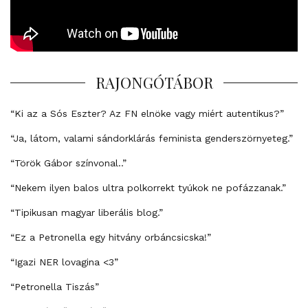
RAJONGÓTÁBOR
“Ki az a Sós Eszter? Az FN elnöke vagy miért autentikus?”
“Ja, látom, valami sándorklárás feminista genderszörnyeteg.”
“Török Gábor színvonal..”
“Nekem ilyen balos ultra polkorrekt tyúkok ne pofázzanak.”
“Tipikusan magyar liberális blog.”
“Ez a Petronella egy hitvány orbáncsicska!”
“Igazi NER lovagina <3”
“Petronella Tiszás”