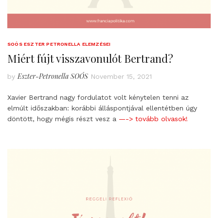
SOÓS ESZTER PETRONELLA ELEMZÉSEI
Miért fújt visszavonulót Bertrand?
Eszter-Petronella SOÓS
by
November 15, 2021
Xavier Bertrand nagy fordulatot volt kénytelen tenni az
elmúlt időszakban: korábbi álláspontjával ellentétben úgy
döntött, hogy mégis részt vesz a
—-> tovább olvasok!