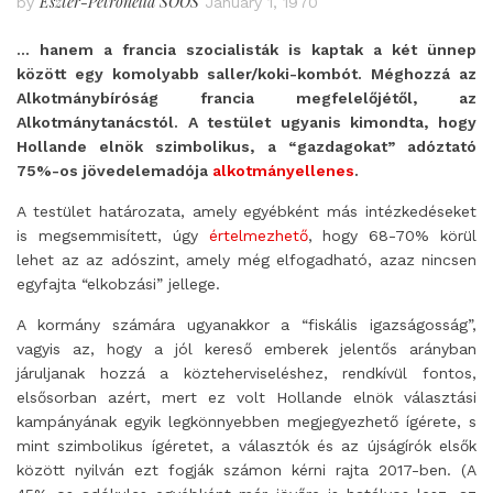
Eszter-Petronella SOÓS
by
January 1, 1970
… hanem a francia szocialisták is kaptak a két ünnep
között egy komolyabb saller/koki-kombót. Méghozzá az
Alkotmánybíróság francia megfelelőjétől, az
Alkotmánytanácstól. A testület ugyanis kimondta, hogy
Hollande elnök szimbolikus, a “gazdagokat” adóztató
75%-os jövedelemadója
alkotmányellenes
.
A testület határozata, amely egyébként más intézkedéseket
is megsemmisített, úgy
értelmezhető
, hogy 68-70% körül
lehet az az adószint, amely még elfogadható, azaz nincsen
egyfajta “elkobzási” jellege.
A kormány számára ugyanakkor a “fiskális igazságosság”,
vagyis az, hogy a jól kereső emberek jelentős arányban
járuljanak hozzá a közteherviseléshez, rendkívül fontos,
elsősorban azért, mert ez volt Hollande elnök választási
kampányának egyik legkönnyebben megjegyezhető ígérete, s
mint szimbolikus ígéretet, a választók és az újságírók elsők
között nyilván ezt fogják számon kérni rajta 2017-ben. (A