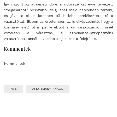
Így viszont az átmeneti időre, mindössze két évre tervezett
“megasarcot” hosszabb ideig lehet majd napirenden tartani,
és jóval a ciklus közepén túl is lehet emlékeztetni rá a
választókat. Ebben az értelemben az is elképzelhető, hogy a
kormány még jól is jön ki ebből a kis várakozásból: minél
közelebb a választás, a szocialista-szimpatizáns
választóknak annál kevesebb idejük lesz a felejtésre.
Kommentek
Kommentek
75%
ALKOTMÁNYTANÁCS