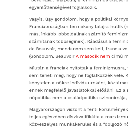
egyenlőtlenségével foglalkozik.
Vagyis, úgy gondolom, hogy a politikai környe
Franciaországban termékeny talajra hullik (
más, inkább jobboldalinak számító feminizm
számítanak többséginek). Ráadásul a femini
de Beauvoir, mondanom sem kell, francia vo
(Gondolom, Beauvoir
A második nem
című mű
Miután a franciák nyitottak a feminizmusra, va
sem teheti meg, hogy ne foglalkozzék vele. K
kénytelen a nőkre individuumként, köztársa
ennek megfelelő javaslatokkal előállni. Ez 
nőpolitika nem a családpolitika szinonimája,
Magyarországon viszont a fenti körülmények 
teljes egészében diszkvalifikálta a marxizmu
közveszélyes munkakerülés és a “dolgozó n