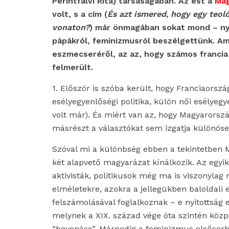
Perintfalvi Rita) társaságában. Az est a
Mag
volt, s a cím (
És azt ismered, hogy egy teoló
vonaton?
) már önmagában sokat mond – nyi
pápákról, feminizmusról beszélgettünk. A
eszmecseréről, az az, hogy számos francia 
felmerült.
1. Először is szóba került, hogy Franciaorszá
esélyegyenlőségi politika, külön női esélye
volt már). És miért van az, hogy Magyarorsz
másrészt a választókat sem izgatja különösebb
Szóval mi a különbség ebben a tekintetben 
két alapvető magyarázat kínálkozik. Az egyik,
aktivisták, politikusok még ma is viszonylag n
elméletekre, azokra a jellegükben baloldal
felszámolásával foglalkoznak – e nyitottság 
melynek a XIX. század vége óta szintén köz
“bevonása”. Márpedig a feminizmus elsősorba