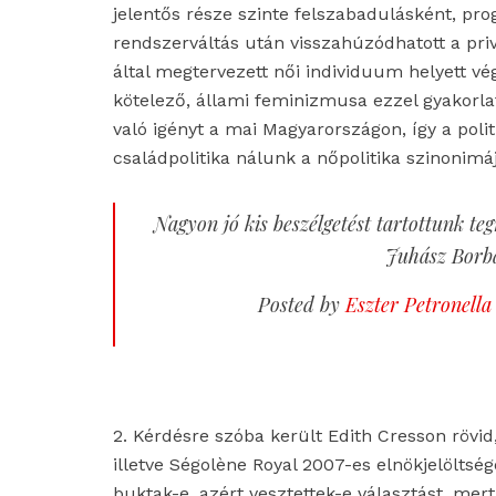
jelentős része szinte felszabadulásként, pro
rendszerváltás után visszahúzódhatott a pri
által megtervezett női individuum helyett vég
kötelező, állami feminizmusa ezzel gyakorla
való igényt a mai Magyarországon, így a politi
családpolitika nálunk a nőpolitika szinonimáj
Nagyon jó kis beszélgetést tartottunk teg
Juhász Borb
Posted by
Eszter Petronella
2. Kérdésre szóba került Edith Cresson rövid
illetve Ségolène Royal 2007-es elnökjelöltség
buktak-e, azért vesztettek-e választást, mer