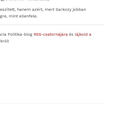
szített, hanem azért, mert Sarkozy jobban
re, mint ellenfele.
ncia Politika-blog
RSS-csatornájára
és
lájkold a
król!