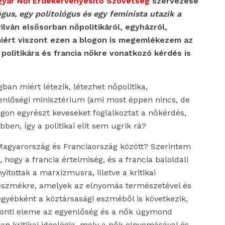
yar Női Érdekérvényesítő Szövetség
szervezése
gus, egy politológus és egy feminista utazik a
lván elsősorban nőpolitikáról, egyházról,
miért viszont ezen a blogon is megemlékezem az
politikára és francia nőkre vonatkozó kérdés is
gban miért létezik, létezhet nőpolitika,
gyenlőségi minisztérium (ami most éppen nincs, de
ágon egyrészt keveseket foglalkoztat a nőkérdés,
en, így a politikai elit sem ugrik rá?
Magyarország és Franciaország között? Szerintem
 hogy a francia értelmiség, és a francia baloldali
yitottak a marxizmusra, illetve a kritikai
i eszmékre, amelyek az elnyomás természetével és
egyébként a köztársasági eszméből is következik,
ponti eleme az egyenlőség és a nők úgymond
n kritikai ideológia, mely a nők elnyomásával és