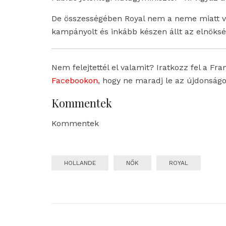
De összességében Royal nem a neme miatt ve
kampányolt és inkább készen állt az elnökség
Nem felejtettél el valamit? Iratkozz fel a Fra
Facebookon
, hogy ne maradj le az újdonságo
Kommentek
Kommentek
HOLLANDE
NŐK
ROYAL