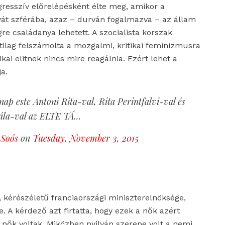
gresszív előrelépésként élte meg, amikor a
vát szférába, azaz – durván fogalmazva – az állam
re családanya lehetett. A szocialista korszak
tilag felszámolta a mozgalmi, kritikai feminizmusra
kai elitnek nincs mire reagálnia. Ezért lehet a
a.
nap este Antoni Rita-val, Rita Perintfalvi-val és
ála-val az ELTE TÁ…
 Soós
on
Tuesday, November 3, 2015
, kérészéletű franciaországi miniszterelnöksége,
e. A kérdező azt firtatta, hogy ezek a nők azért
t nők voltak. Miközben nyilván szerepe volt a nemi