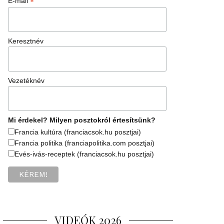
*
E-mail
Keresztnév
Vezetéknév
Mi érdekel? Milyen posztokról értesítsünk?
Francia kultúra (franciacsok.hu posztjai)
Francia politika (franciapolitika.com posztjai)
Evés-ivás-receptek (franciacsok.hu posztjai)
VIDEÓK 2026