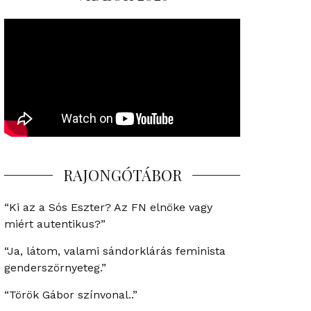
RAJONGÓTÁBOR
“Ki az a Sós Eszter? Az FN elnöke vagy
miért autentikus?”
“Ja, látom, valami sándorklárás feminista
genderszörnyeteg.”
“Török Gábor színvonal..”