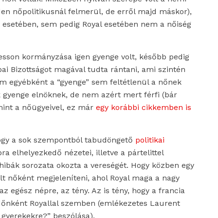
en nőpolitikusnál felmerül, de erről majd máskor),
 esetében, sem pedig Royal esetében nem a nőiség
esson kormányzása igen gyenge volt, később pedig
i Bizottságot magával tudta rántani, ami szintén
tem egyébként a “gyenge” sem feltétlenül a nőnek
ák gyenge elnöknek, de nem azért mert férfi (bár
int a nőügyeivel, ez már
egy korábbi cikkemben is
hogy a sok szempontból tabudöngető
politikai
ra elhelyezkedő nézetei, illetve a pártelittel
ibák sorozata okozta a vereségét. Hogy közben egy
t nőként megjeleníteni, ahol Royal maga a nagy
 az egész népre, az tény. Az is tény, hogy a francia
t időnként Royallal szemben (emlékezetes Laurent
a gyerekekre?” beszólása).