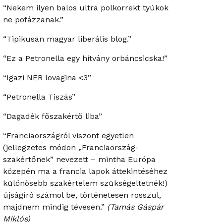
“Nekem ilyen balos ultra polkorrekt tyúkok
ne pofázzanak.”
“Tipikusan magyar liberális blog.”
“Ez a Petronella egy hitvány orbáncsicska!”
“Igazi NER lovagina <3”
“Petronella Tiszás”
“Dagadék főszakértő liba”
“Franciaországról viszont egyetlen
(jellegzetes módon „Franciaország-
szakértőnek” nevezett – mintha Európa
közepén ma a francia lapok áttekintéséhez
különösebb szakértelem szükségeltetnék!)
újságíró számol be, történetesen rosszul,
majdnem mindig tévesen.”
(Tamás Gáspár
Miklós)