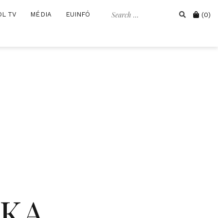
Search
Cart
OL TV
MÉDIA
EUINFÓ
(0)
for:
IKA