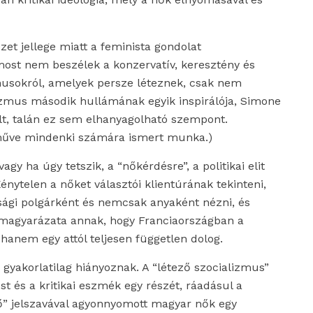
zet jellege miatt a feminista gondolat
most nem beszélek a konzervatív, keresztény és
usokról, amelyek persze léteznek, csak nem
zmus második hullámának egyik inspirálója, Simone
lt, talán ez sem elhanyagolható szempont.
ve mindenki számára ismert munka.)
gy ha úgy tetszik, a “nőkérdésre”, a politikai elit
énytelen a nőket választói klientúrának tekinteni,
sági polgárként és nemcsak anyaként nézni, és
a magyarázata annak, hogy Franciaországban a
 hanem egy attól teljesen független dolog.
gyakorlatilag hiányoznak. A “létező szocializmus”
st és a kritikai eszmék egy részét, ráadásul a
ő” jelszavával agyonnyomott magyar nők egy