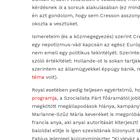
kérdésnek
is
a sorsuk alakulásában (ez mind
én azt gondolom, hogy sem Cresson asszony
okozta a vesztüket.
Ismereteim (és a közmegegyezés) szerint Cr
egy nepotizmus-vád kapcsán az egész Európa
nem emeli egy politikus tekintélyét. Szerin
szóló értékítélet: Hollande-ot is sokan tartj
szerintem az államügyekkel éppúgy bánik, m
téma
volt).
Royal esetében pedig teljesen egyértelmű, 
programja
, a Szocialista Párt főáramától jobb
megkötött megállapodások hiánya, kampányh
Marianne-Szűz Mária keveréket is megpróbál
francia anya, aki anyai autoritását kiterjeszti
baloldal elitje is igen szexistának bizonyul
Fabius jelenlegi külügyminiszter “Ki vigyáz 