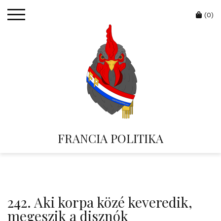
Skip
Cart
to
(0)
content
FRANCIA POLITIKA
242. Aki korpa közé keveredik,
megeszik a disznók