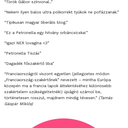
“Török Gábor színvonal..”
“Nekem ilyen balos ultra polkorrekt tyúkok ne pofázzanak.”
“Tipikusan magyar liberális blog.”
“Ez a Petronella egy hitvány orbáncsicska!”
“Igazi NER lovagina <3”
“Petronella Tiszás”
“Dagadék főszakértő liba”
“Franciaországról viszont egyetlen (jellegzetes módon
„Franciaország-szakértőnek” nevezett – mintha Európa
közepén ma a francia lapok áttekintéséhez különösebb
szakértelem szükségeltetnék!) újságíró számol be,
történetesen rosszul, majdnem mindig tévesen.”
(Tamás
Gáspár Miklós)