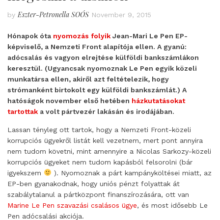
Eszter-Petronella SOÓS
by
November 9, 2015
Hónapok óta
nyomozás folyik
Jean-Mari Le Pen EP-
képviselő, a Nemzeti Front alapítója ellen. A gyanú:
adócsalás és vagyon elrejtése külföldi bankszámlákon
keresztül. (Ugyancsak nyomoznak Le Pen egyik közeli
munkatársa ellen, akiről azt feltételezik, hogy
strómanként birtokolt egy külföldi bankszámlát.) A
hatóságok november első hetében
házkutatásokat
tartottak
a volt pártvezér lakásán és irodájában.
Lassan tényleg ott tartok, hogy a Nemzeti Front-közeli
korrupciós ügyekről listát kell vezetnem, mert pont annyira
nem tudom követni, mint amennyire a Nicolas Sarkozy-közeli
korrupciós ügyeket nem tudom kapásból felsorolni (bár
igyekszem
). Nyomoznak a párt kampányköltései miatt, az
EP-ben gyanakodnak, hogy uniós pénzt folyattak át
szabálytalanul a pártközpont finanszírozására, ott van
Marine Le Pen szavazási csalásos ügye
, és most idősebb Le
Pen adócsalási akciója.