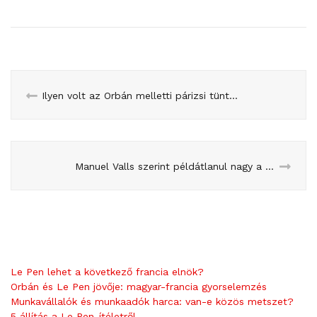
Ilyen volt az Orbán melletti párizsi tüntetés
Manuel Valls szerint példátlanul nagy a terrorveszély
Le Pen lehet a következő francia elnök?
Orbán és Le Pen jövője: magyar-francia gyorselemzés
Munkavállalók és munkaadók harca: van-e közös metszet?
5 állítás a Le Pen-ítéletről