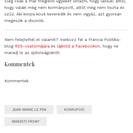
Elég csak a már meglévő ügyeket listázni, hogy lássuk: attól,
hogy valaki még nem kormányzott, attól még nem tiszta és
szűz. Aki korpa közé keveredik és nem vigyáz, azt gyorsan
megeszik a disznók.
Nem felejtettél el valamit? Iratkozz fel a Francia Politika-
blog
RSS-csatornájára
és
lájkold a Facebookon
, hogy ne
maradj le az újdonságokról!
Kommentek
Kommentek
JEAN-MARIE LE PEN
KORRUPCIÓ
NEMZETI FRONT