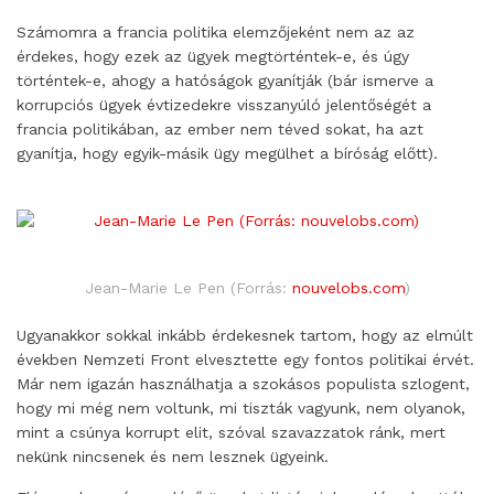
Számomra a francia politika elemzőjeként nem az az
érdekes, hogy ezek az ügyek megtörténtek-e, és úgy
történtek-e, ahogy a hatóságok gyanítják (bár ismerve a
korrupciós ügyek évtizedekre visszanyúló jelentőségét a
francia politikában, az ember nem téved sokat, ha azt
gyanítja, hogy egyik-másik ügy megülhet a bíróság előtt).
Jean-Marie Le Pen (Forrás:
nouvelobs.com
)
Ugyanakkor sokkal inkább érdekesnek tartom, hogy az elmúlt
években Nemzeti Front elvesztette egy fontos politikai érvét.
Már nem igazán használhatja a szokásos populista szlogent,
hogy mi még nem voltunk, mi tiszták vagyunk, nem olyanok,
mint a csúnya korrupt elit, szóval szavazzatok ránk, mert
nekünk nincsenek és nem lesznek ügyeink.