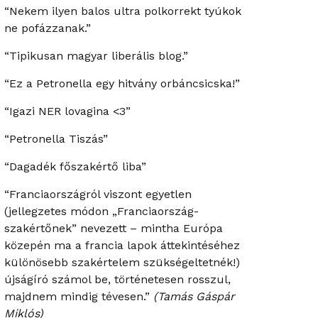
“Nekem ilyen balos ultra polkorrekt tyúkok
ne pofázzanak.”
“Tipikusan magyar liberális blog.”
“Ez a Petronella egy hitvány orbáncsicska!”
“Igazi NER lovagina <3”
“Petronella Tiszás”
“Dagadék főszakértő liba”
“Franciaországról viszont egyetlen
(jellegzetes módon „Franciaország-
szakértőnek” nevezett – mintha Európa
közepén ma a francia lapok áttekintéséhez
különösebb szakértelem szükségeltetnék!)
újságíró számol be, történetesen rosszul,
majdnem mindig tévesen.”
(Tamás Gáspár
Miklós)