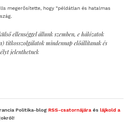
alls megerősítette, hogy “példátlan és hatalmas
szág.
külső ellenséggel állunk szemben, e hálózatok
a) titkosszolgálatok mindennap előállítanak és
élyt jelenthetnek
Francia Politika-blog
RSS-csatornájára
és
lájkold a
okról!