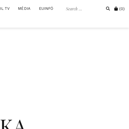
Search
Cart
OL TV
MÉDIA
EUINFÓ
(0)
for:
IKA