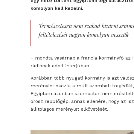
egy hete történt egyiptomi légi katasztró
komolyan kell kezelni.
Természetesen nem szabad kizárni semmily
feltételezését nagyon komolyan vesszük
– mondta vasárnap a francia kormányfő az I-
rádiónak adott interjúban.
Korábban több nyugati kormány is azt valószí
merénylet okozta a múlt szombati tragédiát,
Egyiptom azonban szombaton nem erősített
orosz repülőgép, annak ellenére, hogy az Is
állítólagos merénylet elkövetését.