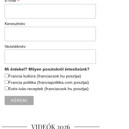
*
E-mail
Keresztnév
Vezetéknév
Mi érdekel? Milyen posztokról értesítsünk?
Francia kultúra (franciacsok.hu posztjai)
Francia politika (franciapolitika.com posztjai)
Evés-ivás-receptek (franciacsok.hu posztjai)
VIDEÓK 2026