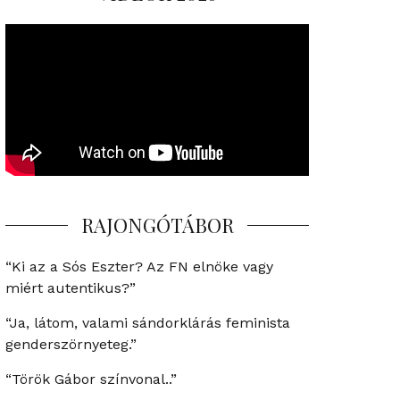
RAJONGÓTÁBOR
“Ki az a Sós Eszter? Az FN elnöke vagy
miért autentikus?”
“Ja, látom, valami sándorklárás feminista
genderszörnyeteg.”
“Török Gábor színvonal..”