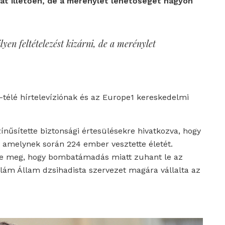
fát illetően, de a merénylet lehetőségét nagyon
en feltételezést kizárni, de a merénylet
télé hírtelevíziónak és az Europe1 kereskedelmi
nűsítette biztonsági értesülésekre hivatkozva, hogy
 amelynek során 224 ember vesztette életét.
e meg, hogy bombatámadás miatt zuhant le az
zlám Állam dzsihadista szervezet magára vállalta az