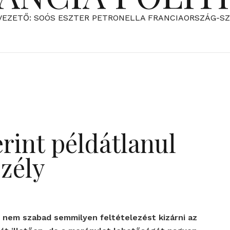
VEZETŐ: SOÓS ESZTER PETRONELLA FRANCIAORSZÁG-S
rint példátlanul
szély
t nem szabad semmilyen feltételezést kizárni az