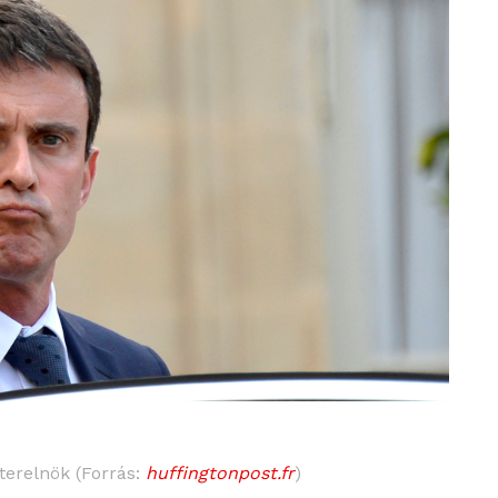
terelnök (Forrás:
huffingtonpost.fr
)