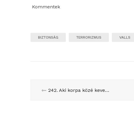
Kommentek
BIZTONSÁG
TERRORIZMUS
VALLS
242. Aki korpa közé keveredik, megeszik a disznók