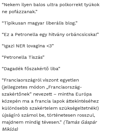
“Nekem ilyen balos ultra polkorrekt tyúkok
ne pofázzanak.”
“Tipikusan magyar liberális blog.”
“Ez a Petronella egy hitvány orbáncsicska!”
“Igazi NER lovagina <3”
“Petronella Tiszás”
“Dagadék főszakértő liba”
“Franciaországról viszont egyetlen
(jellegzetes módon „Franciaország-
szakértőnek” nevezett – mintha Európa
közepén ma a francia lapok áttekintéséhez
különösebb szakértelem szükségeltetnék!)
újságíró számol be, történetesen rosszul,
majdnem mindig tévesen.”
(Tamás Gáspár
Miklós)