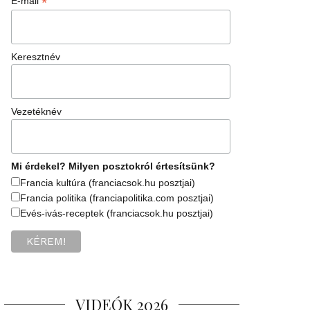
*
E-mail
Keresztnév
Vezetéknév
Mi érdekel? Milyen posztokról értesítsünk?
Francia kultúra (franciacsok.hu posztjai)
Francia politika (franciapolitika.com posztjai)
Evés-ivás-receptek (franciacsok.hu posztjai)
VIDEÓK 2026