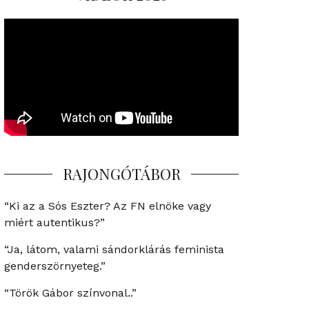
RAJONGÓTÁBOR
“Ki az a Sós Eszter? Az FN elnöke vagy
miért autentikus?”
“Ja, látom, valami sándorklárás feminista
genderszörnyeteg.”
“Török Gábor színvonal..”