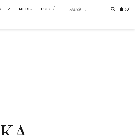
Search
Cart
OL TV
MÉDIA
EUINFÓ
(0)
for:
IKA