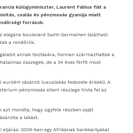
ancia külügyminiszter, Laurent Fabius fiát a
isítás, csalás és pénzmosás gyanúja miatt
ndőrségi források.
az elegáns boulevard Saint-Germainen található
ttak a rendőrök.
sgálatot annak tisztására, honnan származhattak a
atalmas összegek, de a 34 éves férfit most
 euróért vásárolt luxuslakás fedezete érdekli. A
térium pénzmosás elleni részlege hívta fel az
k azt mondta, hogy ügyfele részben saját
sárolta a lakást.
 eljárás: 2009-ben egy Afrikának bankkártyákat