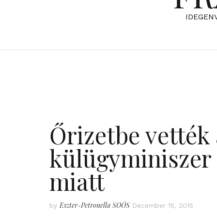
IDEGEN
Őrizetbe vették 
külügyminiszer f
miatt
Eszter-Petronella SOÓS
by
December 15, 2015