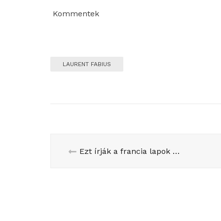
Kommentek
LAURENT FABIUS
Ezt írják a francia lapok a regionális választás második fordulójáról