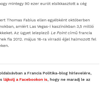
hogy mintegy 90 ezer eurót elsikkasztott a cég
smert Thomas Fabius ellen egyébként októberben
mokban, amiért Las Vegas-i kaszinókban 3,5 millió
sekkeket. Az ügyet leleplező
Le Point
című francia
ek fia 2012. május 16-ra virradó éjjel halmozott fel
eken.
oldalsávban a Francia Politika-blog hírlevelére,
s
lájkolj a Facebookon is
, hogy ne maradj le az