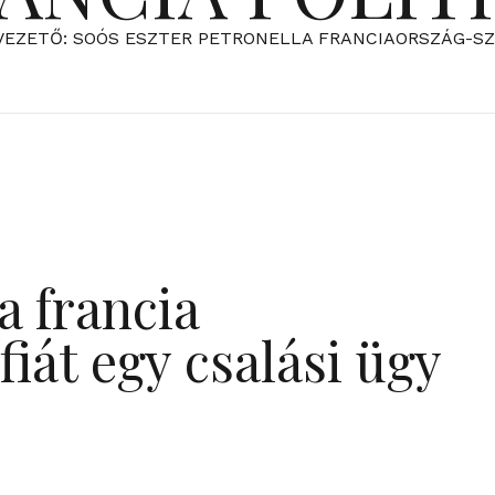
VEZETŐ: SOÓS ESZTER PETRONELLA FRANCIAORSZÁG-S
a francia
iát egy csalási ügy