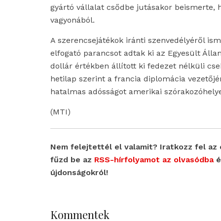
gyártó vállalat csődbe jutásakor beismerte, 
vagyonából.
A szerencsejátékok iránti szenvedélyéről i
elfogató parancsot adtak ki az Egyesült Álla
dollár értékben állított ki fedezet nélküli c
hetilap szerint a francia diplomácia vezetőjén
hatalmas adósságot amerikai szórakozóhely
(MTI)
Nem felejtettél el valamit? Iratkozz fel az 
fűzd be az
RSS-hírfolyamot az olvasódba
é
újdonságokról!
Kommentek