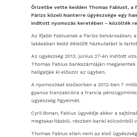
Őrizetbe vette kedden Thomas Fabiust, a fr
Párizs közeli Nanterre ügyészsége egy ham
indított nyomozás keretében – közölték re
Az ifjabb Fabiusnak a Párizs belvárosában, 
lakásában kedd délelőtt házkutatást is tarto
Az ügyészség 2013. június 27-én indított viz
Thomas Fabius bankszámláján megjelentek h
hallgatják ki először az ügyben.
A nyomozókat elsősorban a 2012-ben 7 millió
gyanús tranzakcióra a francia pénzügyminisz
ügyészség figyelmét.
Cyril Bonan, Fabius ügyvédje akkor a sajtóna
megtakarításból, részben banki kölcsönből vá
Thomas Fabius ellen nem az első ügyészségi