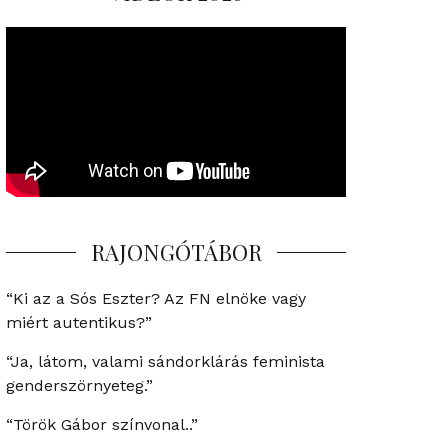
RAJONGÓTÁBOR
“Ki az a Sós Eszter? Az FN elnöke vagy
miért autentikus?”
“Ja, látom, valami sándorklárás feminista
genderszörnyeteg.”
“Török Gábor színvonal..”