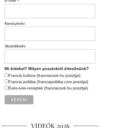
*
E-mail
Keresztnév
Vezetéknév
Mi érdekel? Milyen posztokról értesítsünk?
Francia kultúra (franciacsok.hu posztjai)
Francia politika (franciapolitika.com posztjai)
Evés-ivás-receptek (franciacsok.hu posztjai)
VIDEÓK 2026