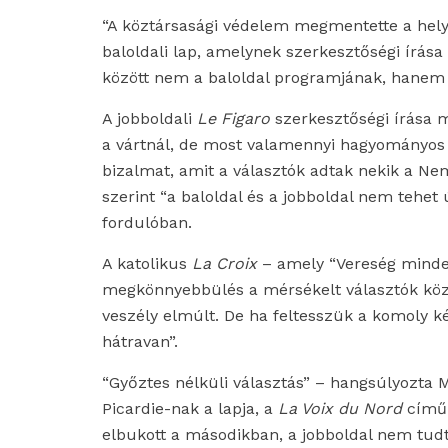
“A köztársasági védelem megmentette a helyz
baloldali lap, amelynek szerkesztőségi írása 
között nem a baloldal programjának, hanem 
A jobboldali
Le Figaro
szerkesztőségi írása me
a vártnál, de most valamennyi hagyományos p
bizalmat, amit a választók adtak nekik a Ne
szerint “a baloldal és a jobboldal nem tehet
fordulóban.
A katolikus
La Croix
– amely “Vereség mindenk
megkönnyebbülés a mérsékelt választók között
veszély elmúlt. De ha feltesszük a komoly k
hátravan”.
“Győztes nélküli választás” – hangsúlyozta 
Picardie-nak a lapja, a
La Voix du Nord
című 
elbukott a másodikban, a jobboldal nem tudt