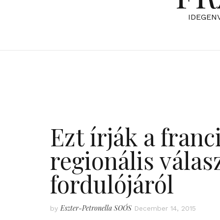
IDEGEN
Ezt írják a franc
regionális vála
fordulójáról
Eszter-Petronella SOÓS
by
December 14, 2015