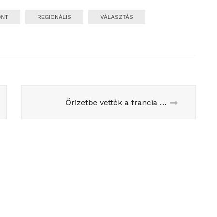
ONT
REGIONÁLIS
VÁLASZTÁS
Őrizetbe vették a francia külügyminiszer fiát egy csalási ügy miatt