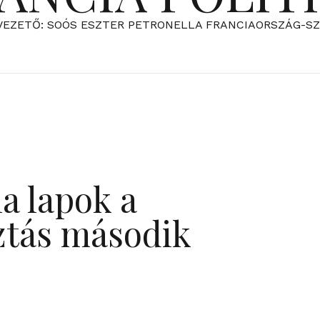
VEZETŐ: SOÓS ESZTER PETRONELLA FRANCIAORSZÁG-S
ia lapok a
sztás második