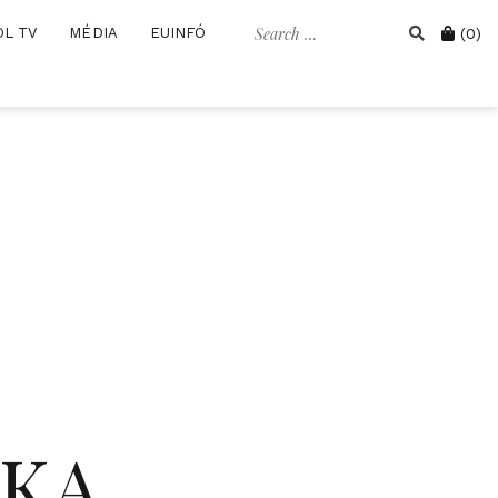
Search
Cart
OL TV
MÉDIA
EUINFÓ
(0)
for:
IKA