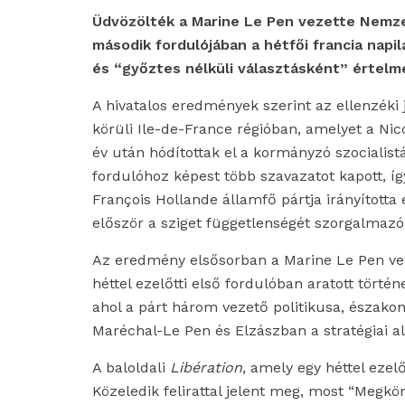
Üdvözölték a Marine Le Pen vezette Nemzet
második fordulójában a hétfői francia nap
és “győztes nélküli választásként” értel
A hivatalos eredmények szerint az ellenzéki 
körüli Ile-de-France régióban, amelyet a Nic
év után hódítottak el a kormányzó szocialistá
fordulóhoz képest több szavazatot kapott, így
François Hollande államfő pártja irányította 
először a sziget függetlenségét szorgalmazó
Az eredmény elsősorban a Marine Le Pen ve
héttel ezelőtti első fordulóban aratott törté
ahol a párt három vezető politikusa, észako
Maréchal-Le Pen és Elzászban a stratégiai ale
A baloldali
Libération
, amely egy héttel ezel
Közeledik felirattal jelent meg, most “Megkön