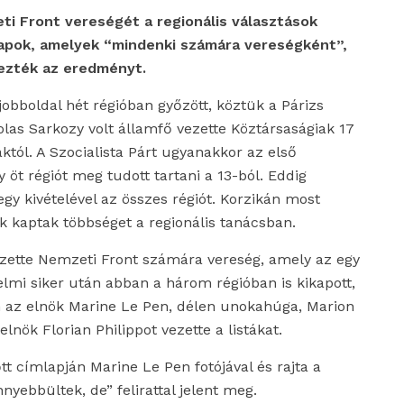
i Front vereségét a regionális választások
ilapok, amelyek “mindenki számára vereségként”,
mezték az eredményt.
jobboldal hét régióban győzött, köztük a Párizs
olas Sarkozy volt államfő vezette Köztársaságiak 17
któl. A Szocialista Párt ugyanakkor az első
 öt régiót meg tudott tartani a 13-ból. Eddig
egy kivételével az összes régiót. Korzikán most
k kaptak többséget a regionális tanácsban.
zette Nemzeti Front számára vereség, amely az egy
nelmi siker után abban a három régióban is kikapott,
n az elnök Marine Le Pen, délen unokahúga, Marion
lnök Florian Philippot vezette a listákat.
őtt címlapján Marine Le Pen fotójával és rajta a
nyebbültek, de” felirattal jelent meg.