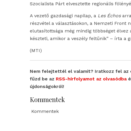
Szocialista Párt elvesztette regionális fölényé
A vezető gazdasági napilap, a
Les Échos
arra
részvétel a választásokon, a Nemzeti Front 
elutasítottsága még mindig többséget élvez 
készteti, amikor a veszély feltűnik” – írta a 
(MTI)
Nem felejtettél el valamit? Iratkozz fel az 
fűzd be az
RSS-hírfolyamot az olvasódba
é
újdonságokról!
Kommentek
Kommentek