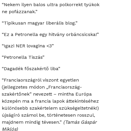
“Nekem ilyen balos ultra polkorrekt tyúkok
ne pofázzanak.”
“Tipikusan magyar liberális blog.”
“Ez a Petronella egy hitvány orbáncsicska!”
“Igazi NER lovagina <3”
“Petronella Tiszás”
“Dagadék főszakértő liba”
“Franciaországról viszont egyetlen
(jellegzetes módon „Franciaország-
szakértőnek” nevezett – mintha Európa
közepén ma a francia lapok áttekintéséhez
különösebb szakértelem szükségeltetnék!)
újságíró számol be, történetesen rosszul,
majdnem mindig tévesen.”
(Tamás Gáspár
Miklós)