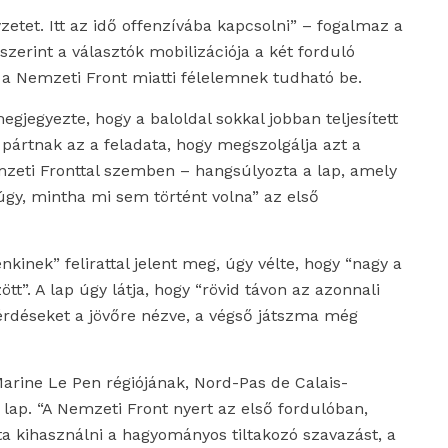
etet. Itt az idő offenzívába kapcsolni” – fogalmaz a
szerint a választók mobilizációja a két forduló
a Nemzeti Front miatti félelemnek tudható be.
gjegyezte, hogy a baloldal sokkal jobban teljesített
ártnak az a feladata, hogy megszolgálja azt a
mzeti Fronttal szemben – hangsúlyozta a lap, amely
 úgy, mintha mi sem történt volna” az első
inek” felirattal jelent meg, úgy vélte, hogy “nagy a
”. A lap úgy látja, hogy “rövid távon az azonnali
érdéseket a jövőre nézve, a végső játszma még
Marine Le Pen régiójának, Nord-Pas de Calais-
lap. “A Nemzeti Front nyert az első fordulóban,
a kihasználni a hagyományos tiltakozó szavazást, a