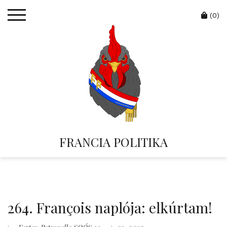
Skip
Cart
to
(0)
content
FRANCIA POLITIKA
264. François naplója: elkúrtam!