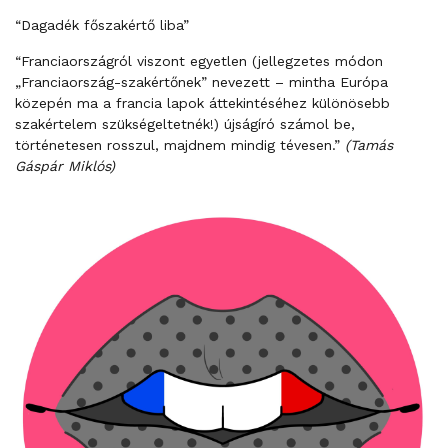
“Dagadék főszakértő liba”
“Franciaországról viszont egyetlen (jellegzetes módon
„Franciaország-szakértőnek” nevezett – mintha Európa
közepén ma a francia lapok áttekintéséhez különösebb
szakértelem szükségeltetnék!) újságíró számol be,
történetesen rosszul, majdnem mindig tévesen.”
(Tamás
Gáspár Miklós)