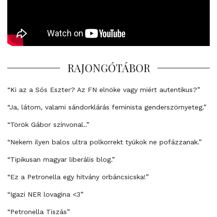
RAJONGÓTÁBOR
“Ki az a Sós Eszter? Az FN elnöke vagy miért autentikus?”
“Ja, látom, valami sándorklárás feminista genderszörnyeteg.”
“Török Gábor színvonal..”
“Nekem ilyen balos ultra polkorrekt tyúkok ne pofázzanak.”
“Tipikusan magyar liberális blog.”
“Ez a Petronella egy hitvány orbáncsicska!”
“Igazi NER lovagina <3”
“Petronella Tiszás”