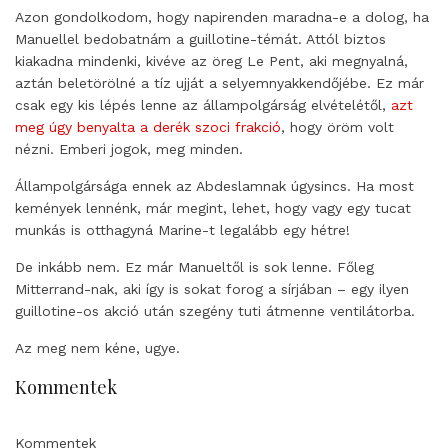
Azon gondolkodom, hogy napirenden maradna-e a dolog, ha
Manuellel bedobatnám a guillotine-témát. Attól biztos
kiakadna mindenki, kivéve az öreg Le Pent, aki megnyalná,
aztán beletörölné a tíz ujját a selyemnyakkendőjébe. Ez már
csak egy kis lépés lenne az állampolgárság elvételétől,
azt
meg úgy benyalta a derék szoci frakció
, hogy öröm volt
nézni. Emberi jogok, meg minden.
Állampolgársága ennek az Abdeslamnak úgysincs. Ha most
kemények lennénk, már megint, lehet, hogy vagy egy tucat
munkás is otthagyná Marine-t legalább egy hétre!
De inkább nem. Ez már Manueltől is sok lenne. Főleg
Mitterrand-nak, aki így is sokat forog a sírjában – egy ilyen
guillotine-os akció után szegény tuti átmenne ventilátorba.
Az meg nem kéne, ugye.
Kommentek
Kommentek