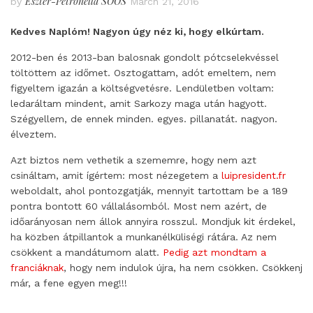
Eszter-Petronella SOÓS
by
March 21, 2016
Kedves Naplóm! Nagyon úgy néz ki, hogy elkúrtam.
2012-ben és 2013-ban balosnak gondolt pótcselekvéssel
töltöttem az időmet. Osztogattam, adót emeltem, nem
figyeltem igazán a költségvetésre. Lendületben voltam:
ledaráltam mindent, amit Sarkozy maga után hagyott.
Szégyellem, de ennek minden. egyes. pillanatát. nagyon.
élveztem.
Azt biztos nem vethetik a szememre, hogy nem azt
csináltam, amit ígértem: most nézegetem a
luipresident.fr
weboldalt, ahol pontozgatják, mennyit tartottam be a 189
pontra bontott 60 vállalásomból. Most nem azért, de
időarányosan nem állok annyira rosszul. Mondjuk kit érdekel,
ha közben átpillantok a munkanélküliségi rátára. Az nem
csökkent a mandátumom alatt.
Pedig azt mondtam a
franciáknak
, hogy nem indulok újra, ha nem csökken. Csökkenj
már, a fene egyen meg!!!