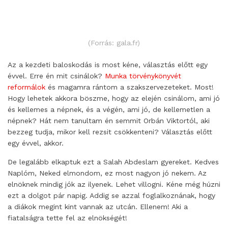
(Forrás: gala.fr)
Az a kezdeti baloskodás is most kéne, választás előtt egy
évvel. Erre én mit csinálok?
Munka törvénykönyvét
reformálok
és magamra rántom a szakszervezeteket. Most!
Hogy lehetek akkora böszme, hogy az elején csinálom, ami jó
és kellemes a népnek, és a végén, ami jó, de kellemetlen a
népnek? Hát nem tanultam én semmit Orbán Viktortól, aki
bezzeg tudja, mikor kell rezsit csökkenteni? Választás előtt
egy évvel, akkor.
De legalább elkaptuk ezt a Salah Abdeslam gyereket. Kedves
Naplóm, Neked elmondom, ez most nagyon jó nekem. Az
elnöknek mindig jók az ilyenek. Lehet villogni. Kéne még húzni
ezt a dolgot pár napig. Addig se azzal foglalkoznának, hogy
a diákok megint kint vannak az utcán. Ellenem! Aki a
fiatalságra tette fel az elnökségét!