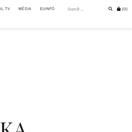
Search
Cart
OL TV
MÉDIA
EUINFÓ
(0)
for:
IKA