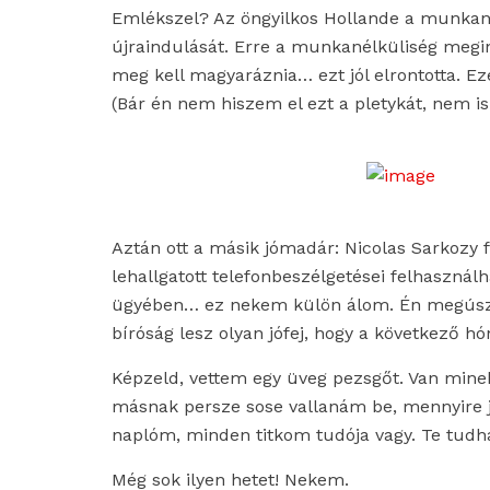
Emlékszel? Az öngyilkos Hollande a munkané
újraindulását. Erre a munkanélküliség megin
meg kell magyaráznia… ezt jól elrontotta. Eze
(Bár én nem hiszem el ezt a pletykát, nem is
Aztán ott a másik jómadár: Nicolas Sarkozy f
lehallgatott telefonbeszélgetései felhasznál
ügyében… ez nekem külön álom. Én megúszt
bíróság lesz olyan jófej, hogy a következő 
Képzeld, vettem egy üveg pezsgőt. Van minek
másnak persze sose vallanám be, mennyire jó
naplóm, minden titkom tudója vagy. Te tudh
Még sok ilyen hetet! Nekem.