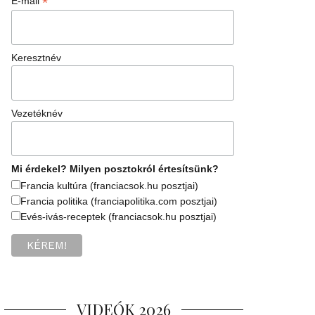
*
E-mail
Keresztnév
Vezetéknév
Mi érdekel? Milyen posztokról értesítsünk?
Francia kultúra (franciacsok.hu posztjai)
Francia politika (franciapolitika.com posztjai)
Evés-ivás-receptek (franciacsok.hu posztjai)
VIDEÓK 2026