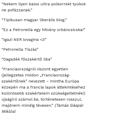
“Nekem ilyen balos ultra polkorrekt tyúkok
ne pofázzanak.”
“Tipikusan magyar liberális blog.”
“Ez a Petronella egy hitvány orbáncsicska!”
“Igazi NER lovagina <3”
“Petronella Tiszás”
“Dagadék főszakértő liba”
“Franciaországról viszont egyetlen
(jellegzetes módon „Franciaország-
szakértőnek” nevezett – mintha Európa
közepén ma a francia lapok áttekintéséhez
különösebb szakértelem szükségeltetnék!)
újságíró számol be, történetesen rosszul,
majdnem mindig tévesen.”
(Tamás Gáspár
Miklós)