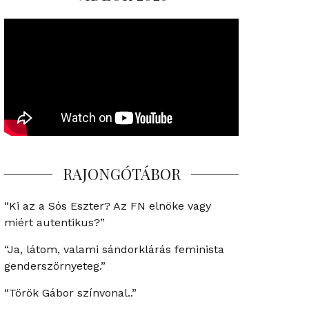
RAJONGÓTÁBOR
“Ki az a Sós Eszter? Az FN elnöke vagy
miért autentikus?”
“Ja, látom, valami sándorklárás feminista
genderszörnyeteg.”
“Török Gábor színvonal..”