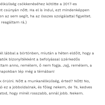
lküliség csökkenéséhez kötötte a 2017-es
t csúnyán nőtt. Ha el is indul, ezt mindenképpen
n az sem segít, ha az összes szolgálattal figyeltet.
 reagáltam rá.)
él lábbal a börtönben, miután a héten eldőlt, hogy a
hatók bizonyítékként a befolyással üzérkedős
am anno, remélem, ő nem fogja. Jajj, remélem, a
hónapokban lép még a témában!
 örülni. Nőtt a munkanélküliség, érted? Nőtt! No,
 ez a jobboldalnak, és főleg nekem, de Te, kedves
atod, hogy minél rosszabb, annál jobb. Nekem.