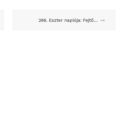
266. Eszter naplója: Fejtő, Royal és a politikai csalódás