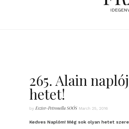
IDEGEN
265. Alain napló
hetet!
Eszter-Petronella SOÓS
by
March 25, 2016
Kedves Naplóm! Még sok olyan hetet szeret