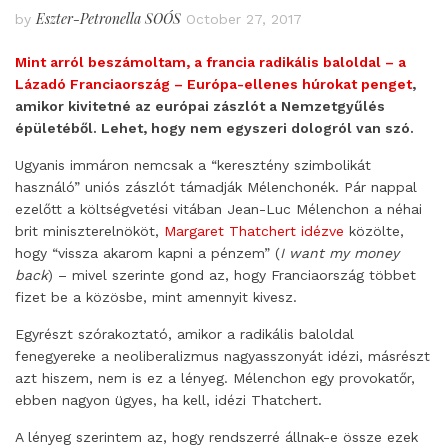
Eszter-Petronella SOÓS
by
October 27, 2017
Mint arról beszámoltam, a francia radikális baloldal – a
Lázadó Franciaország – Európa-ellenes húrokat penget
,
amikor kivitetné az európai zászlót a Nemzetgyűlés
épületéből. Lehet, hogy nem egyszeri dologról van szó.
Ugyanis immáron nemcsak a “keresztény szimbolikát
használó” uniós zászlót támadják Mélenchonék. Pár nappal
ezelőtt a költségvetési vitában Jean-Luc Mélenchon a néhai
brit miniszterelnököt,
Margaret Thatchert idézve
közölte,
hogy “vissza akarom kapni a pénzem” (
I want my money
back
) – mivel szerinte gond az, hogy Franciaország többet
fizet be a közösbe, mint amennyit kivesz.
Egyrészt szórakoztató, amikor a radikális baloldal
fenegyereke a neoliberalizmus nagyasszonyát idézi, másrészt
azt hiszem, nem is ez a lényeg. Mélenchon egy provokatőr,
ebben nagyon ügyes, ha kell, idézi Thatchert.
A lényeg szerintem az, hogy rendszerré állnak-e össze ezek