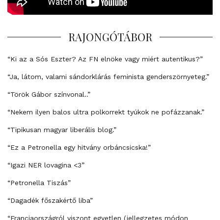
RAJONGÓTÁBOR
“Ki az a Sós Eszter? Az FN elnöke vagy miért autentikus?”
“Ja, látom, valami sándorklárás feminista genderszörnyeteg.”
“Török Gábor színvonal..”
“Nekem ilyen balos ultra polkorrekt tyúkok ne pofázzanak.”
“Tipikusan magyar liberális blog.”
“Ez a Petronella egy hitvány orbáncsicska!”
“Igazi NER lovagina <3”
“Petronella Tiszás”
“Dagadék főszakértő liba”
“Franciaországról viszont egyetlen (jellegzetes módon