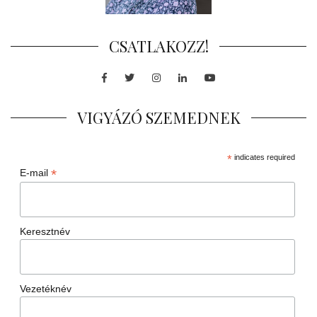
CSATLAKOZZ!
Facebook
Twitter
Instagram
LinkedIn
Youtube
VIGYÁZÓ SZEMEDNEK
*
indicates required
*
E-mail
Keresztnév
Vezetéknév