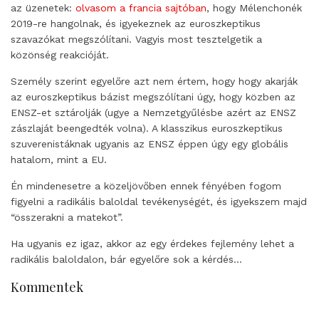
az üzenetek:
olvasom a francia sajtóban
, hogy Mélenchonék
2019-re hangolnak, és igyekeznek az euroszkeptikus
szavazókat megszólítani. Vagyis most tesztelgetik a
közönség reakcióját.
Személy szerint egyelőre azt nem értem, hogy hogy akarják
az euroszkeptikus bázist megszólítani úgy, hogy közben az
ENSZ-et sztárolják (ugye a Nemzetgyűlésbe azért az ENSZ
zászlaját beengedték volna). A klasszikus euroszkeptikus
szuverenistáknak ugyanis az ENSZ éppen úgy egy globális
hatalom, mint a EU.
Én mindenesetre a közeljövőben ennek fényében fogom
figyelni a radikális baloldal tevékenységét, és igyekszem majd
“összerakni a matekot”.
Ha ugyanis ez igaz, akkor az egy érdekes fejlemény lehet a
radikális baloldalon, bár egyelőre sok a kérdés…
Kommentek