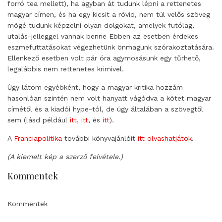
forró tea mellett), ha agyban át tudunk lépni a rettenetes
magyar címen, és ha egy kicsit a rövid, nem túl velős szöveg
mögé tudunk képzelni olyan dolgokat, amelyek futólag,
utalás-jelleggel vannak benne Ebben az esetben érdekes
eszmefuttatásokat végezhetünk önmagunk szórakoztatására.
Ellenkező esetben volt pár óra agymosásunk egy tűrhető,
legalábbis nem rettenetes krimivel.
Úgy látom egyébként, hogy a magyar kritika hozzám
hasonlóan szintén nem volt hanyatt vágódva a kötet magyar
címétől és a kiadói hype-tól, de úgy általában a szövegtől
sem (lásd például
itt
,
itt
, és
itt
).
A
Franciapolitika
további könyvajánlóit
itt olvashatjátok
.
(A kiemelt kép a szerző felvétele.)
Kommentek
Kommentek