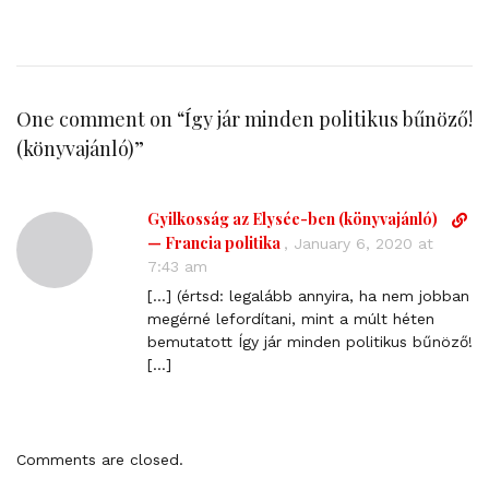
One comment on “
Így jár minden politikus bűnöző!
(könyvajánló)
”
Gyilkosság az Elysée-ben (könyvajánló)
D
i
— Francia politika
,
January 6, 2020 at
r
7:43 am
e
[…] (értsd: legalább annyira, ha nem jobban
c
megérné lefordítani, mint a múlt héten
t
bemutatott Így jár minden politikus bűnöző!
l
[…]
i
n
k
t
Comments are closed.
o