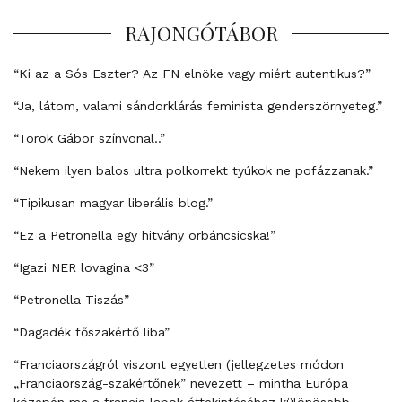
RAJONGÓTÁBOR
“Ki az a Sós Eszter? Az FN elnöke vagy miért autentikus?”
“Ja, látom, valami sándorklárás feminista genderszörnyeteg.”
“Török Gábor színvonal..”
“Nekem ilyen balos ultra polkorrekt tyúkok ne pofázzanak.”
“Tipikusan magyar liberális blog.”
“Ez a Petronella egy hitvány orbáncsicska!”
“Igazi NER lovagina <3”
“Petronella Tiszás”
“Dagadék főszakértő liba”
“Franciaországról viszont egyetlen (jellegzetes módon
„Franciaország-szakértőnek” nevezett – mintha Európa
közepén ma a francia lapok áttekintéséhez különösebb