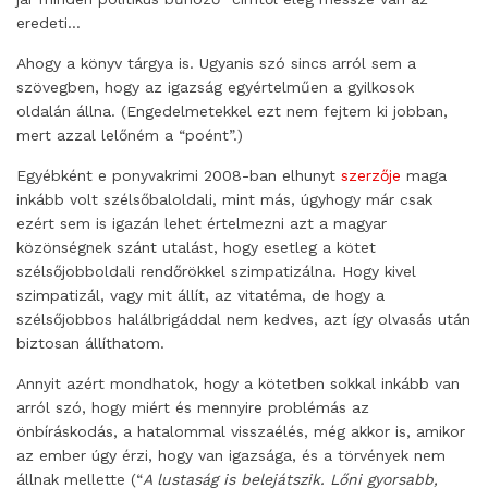
eredeti…
Ahogy a könyv tárgya is. Ugyanis szó sincs arról sem a
szövegben, hogy az igazság egyértelműen a gyilkosok
oldalán állna. (Engedelmetekkel ezt nem fejtem ki jobban,
mert azzal lelőném a “poént”.)
Egyébként e ponyvakrimi 2008-ban elhunyt
szerzője
maga
inkább volt szélsőbaloldali, mint más, úgyhogy már csak
ezért sem is igazán lehet értelmezni azt a magyar
közönségnek szánt utalást, hogy esetleg a kötet
szélsőjobboldali rendőrökkel szimpatizálna. Hogy kivel
szimpatizál, vagy mit állít, az vitatéma, de hogy a
szélsőjobbos halálbrigáddal nem kedves, azt így olvasás után
biztosan állíthatom.
Annyit azért mondhatok, hogy a kötetben sokkal inkább van
arról szó, hogy miért és mennyire problémás az
önbíráskodás, a hatalommal visszaélés, még akkor is, amikor
az ember úgy érzi, hogy van igazsága, és a törvények nem
állnak mellette (“
A lustaság is belejátszik. Lőni gyorsabb,