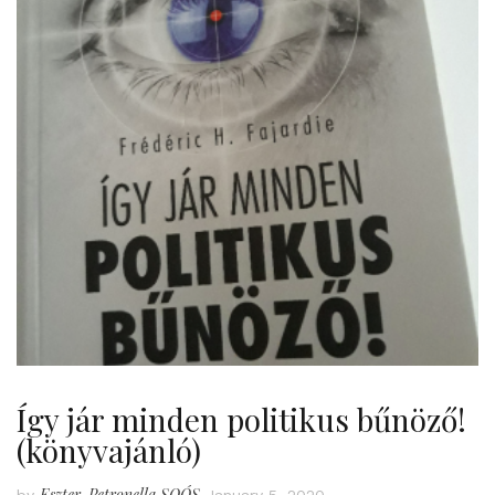
Így jár minden politikus bűnöző!
(könyvajánló)
Eszter-Petronella SOÓS