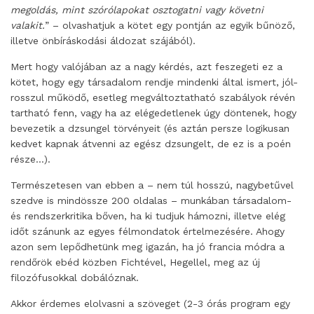
megoldás, mint szórólapokat osztogatni vagy követni
valakit.
” – olvashatjuk a kötet egy pontján az egyik bűnöző,
illetve önbíráskodási áldozat szájából).
Mert hogy valójában az a nagy kérdés, azt feszegeti ez a
kötet, hogy egy társadalom rendje mindenki által ismert, jól-
rosszul működő, esetleg megváltoztatható szabályok révén
tartható fenn, vagy ha az elégedetlenek úgy döntenek, hogy
bevezetik a dzsungel törvényeit (és aztán persze logikusan
kedvet kapnak átvenni az egész dzsungelt, de ez is a poén
része…).
Természetesen van ebben a – nem túl hosszú, nagybetűvel
szedve is mindössze 200 oldalas – munkában társadalom-
és rendszerkritika bőven, ha ki tudjuk hámozni, illetve elég
időt szánunk az egyes félmondatok értelmezésére. Ahogy
azon sem lepődhetünk meg igazán, ha jó francia módra a
rendőrök ebéd közben Fichtével, Hegellel, meg az új
filozófusokkal dobálóznak.
Akkor érdemes elolvasni a szöveget (2-3 órás program egy