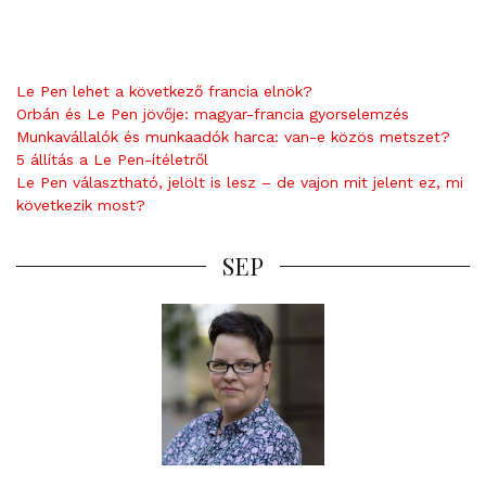
c
o
m
m
Le Pen lehet a következő francia elnök?
e
Orbán és Le Pen jövője: magyar-francia gyorselemzés
n
Munkavállalók és munkaadók harca: van-e közös metszet?
t
5 állítás a Le Pen-ítéletről
Le Pen választható, jelölt is lesz – de vajon mit jelent ez, mi
következik most?
SEP