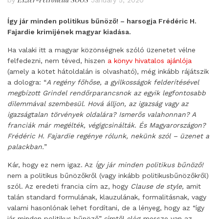
by
January 5, 2020
Így jár minden politikus bűnöző! – harsogja Frédéric H.
Fajardie krimijének magyar kiadása.
Ha valaki itt a magyar közönségnek szóló üzenetet vélne
felfedezni, nem téved, hiszen
a könyv hivatalos ajánlója
(amely a kötet hátoldalán is olvasható), még inkább rájátszik
a dologra: “
A regény főhőse, a gyilkosságok felderítésével
megbízott Grindel rendőrparancsnok az egyik legfontosabb
dilemmával szembesül. Hová álljon, az igazság vagy az
igazságtalan törvények oldalára? Ismerős valahonnan? A
franciák már megélték, végigcsinálták. És Magyarországon?
Frédéric H. Fajardie regénye rólunk, nekünk szól – üzenet a
palackban.
”
Kár, hogy ez nem igaz. Az
Így jár minden politikus bűnöző!
nem a politikus bűnözőkről (vagy inkább politikusbűnözőkről)
szól. Az eredeti francia cím az, hogy
Clause de style,
amit
talán standard formulának, klauzulának, formalitásnak, vagy
valami hasonlónak lehet fordítani, de a lényeg, hogy az “így
jár minden politikus bűnöző” címtől elég messze van az