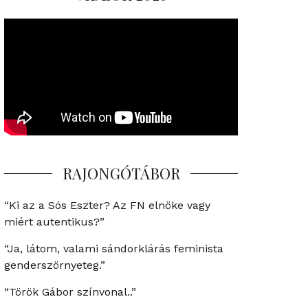
RAJONGÓTÁBOR
“Ki az a Sós Eszter? Az FN elnöke vagy
miért autentikus?”
“Ja, látom, valami sándorklárás feminista
genderszörnyeteg.”
“Török Gábor színvonal..”