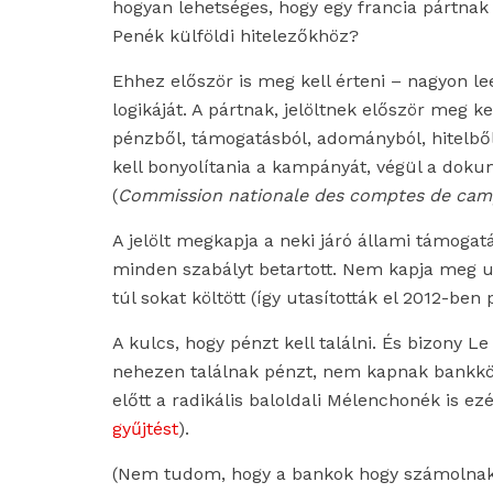
hogyan lehetséges, hogy egy francia pártnak o
Penék külföldi hitelezőkhöz?
Ehhez először is meg kell érteni – nagyon l
logikáját. A pártnak, jelöltnek először meg k
pénzből, támogatásból, adományból, hitelbő
kell bonyolítania a kampányát, végül a dokum
(
Commission nationale des comptes de camp
A jelölt megkapja a neki járó állami támogatás
minden szabályt betartott. Nem kapja meg ug
túl sokat költött (így utasították el 2012-b
A kulcs, hogy pénzt kell találni. És bizony 
nehezen találnak pénzt, nem kapnak bankköl
előtt a radikális baloldali Mélenchonék is ezé
gyűjtést
).
(Nem tudom, hogy a bankok hogy számolnak 