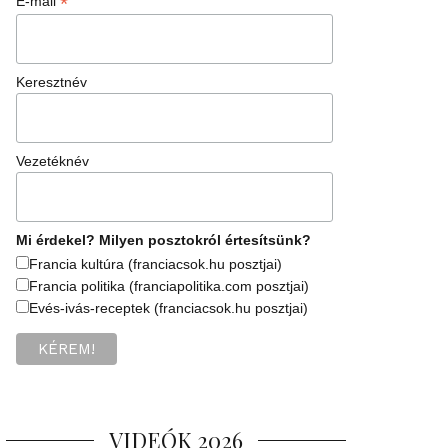
*
E-mail
Keresztnév
Vezetéknév
Mi érdekel? Milyen posztokról értesítsünk?
Francia kultúra (franciacsok.hu posztjai)
Francia politika (franciapolitika.com posztjai)
Evés-ivás-receptek (franciacsok.hu posztjai)
VIDEÓK 2026