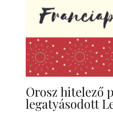
Orosz hitelező p
legatyásodott L