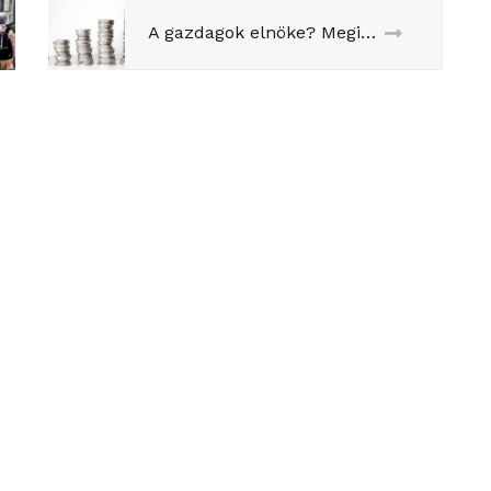
A gazdagok elnöke? Megint itt a vita, okkal