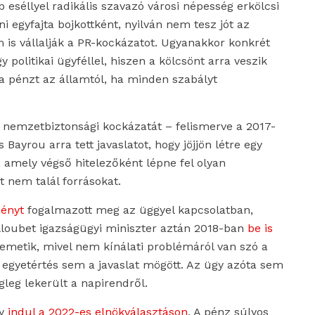
b eséllyel radikális szavazó városi népesség erkölcsi
i egyfajta bojkottként, nyilván nem tesz jót az
 is vállalják a PR-kockázatot. Ugyanakkor konkrét
y politikai ügyféllel, hiszen a kölcsönt arra veszik
a pénzt az államtól, ha minden szabályt
s nemzetbiztonsági kockázatát – felismerve a 2017-
ayrou arra tett javaslatot, hogy jöjjön létre egy
 amely végső hitelezőként lépne fel olyan
lt nem talál forrásokat.
ményt
fogalmazott meg az üggyel kapcsolatban,
elloubet igazságügyi miniszter aztán 2018-ban
be is
temetik, mivel nem kínálati problémáról van szó a
t egyetértés sem a javaslat mögött. Az ügy azóta sem
leg lekerült a napirendről.
gy
indul a 2022-es elnökválasztáson
. A pénz súlyos