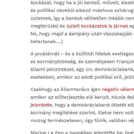
kockázat, hogy ha a jól kereső, művelt, kiseb
és politikai okokból elkezd máshova szivárogn
üzletnek, így a bankok vélhetően inkább nem
megtérülési és
üzleti kockázatok is járnak
eg
fel, hogy
majd a kampány után
visszakapják 
betartanak….)
A problémát – és a külföldi hitelek esetlege
es kormánytöbbség, és személyesen François B
állami pénzintézet, egy ún. demokráciabank,
esetekben, amikor az adott politikai erő, jelö
Csakhogy az Államtanács igen
negatív véle
amikor az előterjesztés elé került. Nicole B
jelentette
, hogy a demokráciabank ötletét el
kormány megítélése szerint, illetve nem vol
mozog természetesen, úgy tűnik, valóban vég
Marine Le Pen a napokban jelentette be, ho