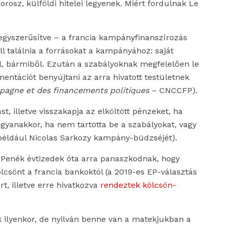
rosz, külföldi hitelei legyenek. Miért fordulnak Le
eegyszerűsítve – a francia kampányfinanszírozás
ell találnia a forrásokat a kampányához: saját
l, bármiből. Ezután a szabályoknak megfelelően le
entációt benyújtani az arra hivatott testületnek
agne et des financements politiques
– CNCCFP).
t, illetve visszakapja az elköltött pénzeket, ha
yanakkor, ha nem tartotta be a szabályokat, vagy
en például Nicolas Sarkozy kampány-büdzséjét).
Le Penék évtizedek óta arra panaszkodnak, hogy
csönt a francia bankoktól (a 2019-es EP-választás
rt, illetve erre hivatkozva
rendeztek kölcsön-
ilyenkor, de nyilván benne van a matekjukban a