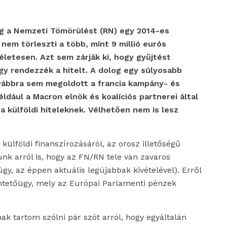
g a Nemzeti Tömörülést (RN) egy 2014-es
 nem törleszti a több, mint 9 millió eurós
életesen. Azt sem zárják ki, hogy gyűjtést
y rendezzék a hitelt. A dolog egy súlyosabb
vábbra sem megoldott a francia kampány- és
ldául a Macron elnök és koalíciós partnerei által
 külföldi hiteleknek. Vélhetően nem is lesz
ülföldi finanszírozásáról, az orosz illetőségű
unk arról is, hogy az FN/RN tele van zavaros
y, az éppen aktuális legújabbak kivételével). Erről
büntetőügy, mely az Európai Parlamenti pénzek
ak tartom szólni pár szót arról, hogy egyáltalán