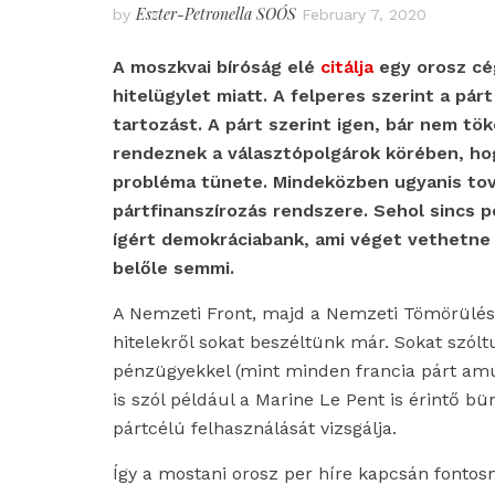
Eszter-Petronella SOÓS
by
February 7, 2020
A moszkvai bíróság elé
citálja
egy orosz cé
hitelügylet miatt. A felperes szerint a párt
tartozást. A párt szerint igen, bár nem tök
rendeznek a választópolgárok körében, hog
probléma tünete. Mindeközben ugyanis to
pártfinanszírozás rendszere. Sehol sincs pé
ígért demokráciabank, ami véget vethetne a
belőle semmi.
A Nemzeti Front, majd a Nemzeti Tömörülés k
hitelekről sokat beszéltünk már. Sokat szólt
pénzügyekkel (mint minden francia párt amúg
is szól például a Marine Le Pent is érintő 
pártcélú felhasználását vizsgálja.
Így a mostani orosz per híre kapcsán fontosn