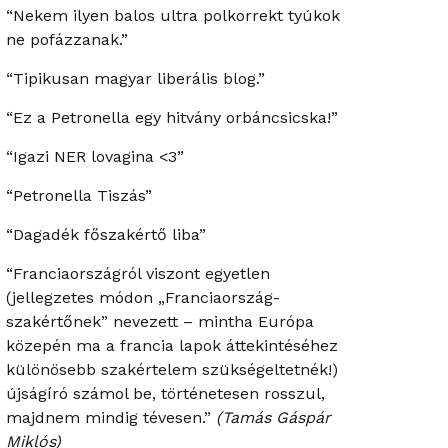
“Nekem ilyen balos ultra polkorrekt tyúkok
ne pofázzanak.”
“Tipikusan magyar liberális blog.”
“Ez a Petronella egy hitvány orbáncsicska!”
“Igazi NER lovagina <3”
“Petronella Tiszás”
“Dagadék főszakértő liba”
“Franciaországról viszont egyetlen
(jellegzetes módon „Franciaország-
szakértőnek” nevezett – mintha Európa
közepén ma a francia lapok áttekintéséhez
különösebb szakértelem szükségeltetnék!)
újságíró számol be, történetesen rosszul,
majdnem mindig tévesen.”
(Tamás Gáspár
Miklós)