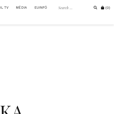
Search
Cart
OL TV
MÉDIA
EUINFÓ
(0)
for:
IKA