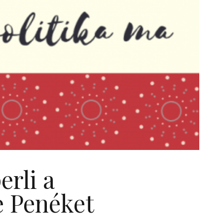
erli a
e Penéket