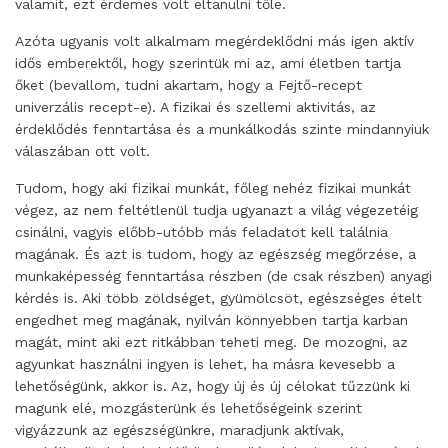
valamit, ezt érdemes volt eltanulni tőle.
Azóta ugyanis volt alkalmam megérdeklődni más igen aktív
idős emberektől, hogy szerintük mi az, ami életben tartja
őket (bevallom, tudni akartam, hogy a Fejtő-recept
univerzális recept-e). A fizikai és szellemi aktivitás, az
érdeklődés fenntartása és a munkálkodás szinte mindannyiuk
válaszában ott volt.
Tudom, hogy aki fizikai munkát, főleg nehéz fizikai munkát
végez, az nem feltétlenül tudja ugyanazt a világ végezetéig
csinálni, vagyis előbb-utóbb más feladatot kell találnia
magának. És azt is tudom, hogy az egészség megőrzése, a
munkaképesség fenntartása részben (de csak részben) anyagi
kérdés is. Aki több zöldséget, gyümölcsöt, egészséges ételt
engedhet meg magának, nyilván könnyebben tartja karban
magát, mint aki ezt ritkábban teheti meg. De mozogni, az
agyunkat használni ingyen is lehet, ha másra kevesebb a
lehetőségünk, akkor is. Az, hogy új és új célokat tűzzünk ki
magunk elé, mozgásterünk és lehetőségeink szerint
vigyázzunk az egészségünkre, maradjunk aktívak,