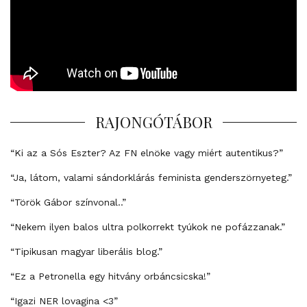
RAJONGÓTÁBOR
“Ki az a Sós Eszter? Az FN elnöke vagy miért autentikus?”
“Ja, látom, valami sándorklárás feminista genderszörnyeteg.”
“Török Gábor színvonal..”
“Nekem ilyen balos ultra polkorrekt tyúkok ne pofázzanak.”
“Tipikusan magyar liberális blog.”
“Ez a Petronella egy hitvány orbáncsicska!”
“Igazi NER lovagina <3”