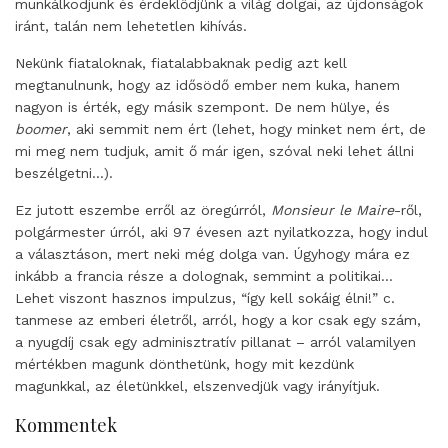
munkálkodjunk és érdeklődjünk a világ dolgai, az újdonságok
iránt, talán nem lehetetlen kihívás.
Nekünk fiataloknak, fiatalabbaknak pedig azt kell
megtanulnunk, hogy az idősödő ember nem kuka, hanem
nagyon is érték, egy másik szempont. De nem hülye, és
boomer
, aki semmit nem ért (lehet, hogy minket nem ért, de
mi meg nem tudjuk, amit ő már igen, szóval neki lehet állni
beszélgetni…).
Ez jutott eszembe erről az öregúrról,
Monsieur le Maire
-ről,
polgármester úrról, aki 97 évesen azt nyilatkozza, hogy indul
a választáson, mert neki még dolga van. Úgyhogy mára ez
inkább a francia része a dolognak, semmint a politikai…
Lehet viszont hasznos impulzus, “így kell sokáig élni!” c.
tanmese az emberi életről, arról, hogy a kor csak egy szám,
a nyugdíj csak egy adminisztratív pillanat – arról valamilyen
mértékben magunk dönthetünk, hogy mit kezdünk
magunkkal, az életünkkel, elszenvedjük vagy irányítjuk.
Kommentek