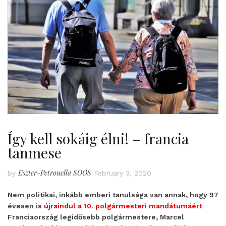
Így kell sokáig élni! – francia
tanmese
Eszter-Petronella SOÓS
by
February 3, 2020
Nem politikai, inkább emberi tanulsága van annak, hogy 97
évesen is
újraindul a 10. polgármesteri mandátumáért
Franciaország legidősebb polgármestere, Marcel