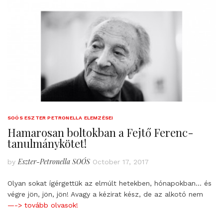
SOÓS ESZTER PETRONELLA ELEMZÉSEI
Hamarosan boltokban a Fejtő Ferenc-
tanulmánykötet!
Eszter-Petronella SOÓS
by
October 17, 2017
Olyan sokat ígérgettük az elmúlt hetekben, hónapokban… és
végre jön, jön, jön! Avagy a kézirat kész, de az alkotó nem
—-> tovább olvasok!