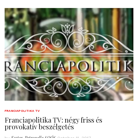
FRANCIAPOLITIKA TV
Franciapolitika TV: négy friss és
provokatív beszélgetés
Eszter-Petronella SOÓS