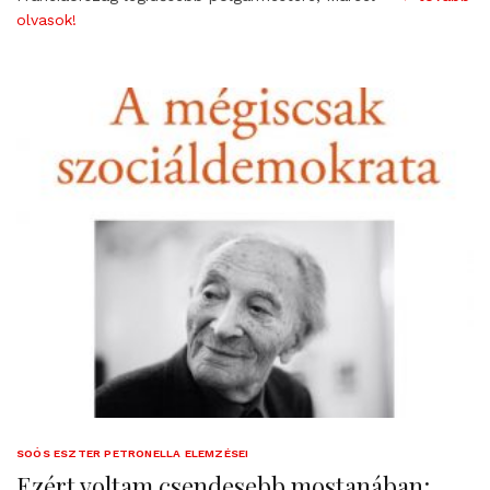
olvasok!
SOÓS ESZTER PETRONELLA ELEMZÉSEI
Ezért voltam csendesebb mostanában: