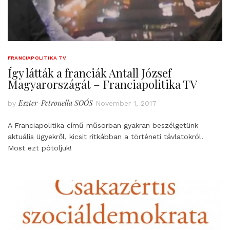
FRANCIAPOLITIKA TV
Így látták a franciák Antall József
Magyarországát – Franciapolitika TV
Eszter-Petronella SOÓS
by
November 1, 2017
A Franciapolitika című műsorban gyakran beszélgetünk
aktuális ügyekről, kicsit ritkábban a történeti távlatokról.
Most ezt pótoljuk!