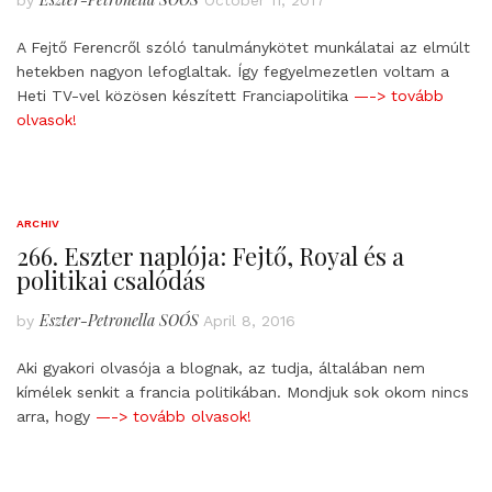
by
October 11, 2017
A Fejtő Ferencről szóló tanulmánykötet munkálatai az elmúlt
hetekben nagyon lefoglaltak. Így fegyelmezetlen voltam a
Heti TV-vel közösen készített Franciapolitika
—-> tovább
olvasok!
ARCHIV
266. Eszter naplója: Fejtő, Royal és a
politikai csalódás
Eszter-Petronella SOÓS
by
April 8, 2016
Aki gyakori olvasója a blognak, az tudja, általában nem
kímélek senkit a francia politikában. Mondjuk sok okom nincs
arra, hogy
—-> tovább olvasok!