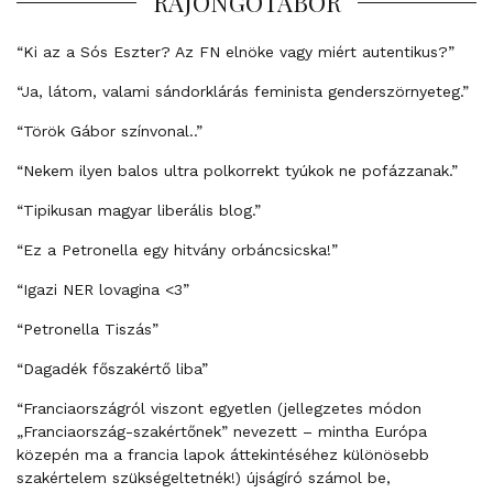
RAJONGÓTÁBOR
“Ki az a Sós Eszter? Az FN elnöke vagy miért autentikus?”
“Ja, látom, valami sándorklárás feminista genderszörnyeteg.”
“Török Gábor színvonal..”
“Nekem ilyen balos ultra polkorrekt tyúkok ne pofázzanak.”
“Tipikusan magyar liberális blog.”
“Ez a Petronella egy hitvány orbáncsicska!”
“Igazi NER lovagina <3”
“Petronella Tiszás”
“Dagadék főszakértő liba”
“Franciaországról viszont egyetlen (jellegzetes módon
„Franciaország-szakértőnek” nevezett – mintha Európa
közepén ma a francia lapok áttekintéséhez különösebb
szakértelem szükségeltetnék!) újságíró számol be,