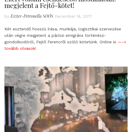
megjelent a Fejtő-kötet!
Eszter-Petronella SOÓS
by
December 14, 2017
Két esztendő hosszú írása, munkája, logisztikai szervezése
után végre megjelent a párizsi emigráns történész-
gondolkodóról, Fejtő Ferencről szóló kötetünk. Online is
—->
tovább olvasok!