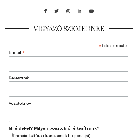
Facebook
Twitter
Instagram
LinkedIn
Youtube
VIGYÁZÓ SZEMEDNEK
*
indicates required
*
E-mail
Keresztnév
Vezetéknév
Mi érdekel? Milyen posztokról értesítsünk?
Francia kultúra (franciacsok.hu posztjai)