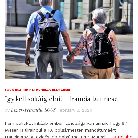
SOÓS ESZTER PETRONELLA ELEMZÉSEI
Így kell sokáig élni! – francia tanmese
Eszter-Petronella SOÓS
by
February 3, 2020
Nem politikai, inkább emberi tanulsága van annak, hogy 97
évesen is újraindul a 10. polgármesteri mandátumáért
Franciaország legidősebb polgármestere, Marcel
—-> tovább